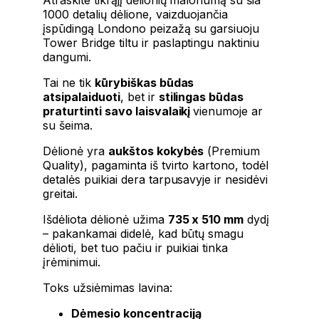
1000
detalių
dėlione
,
vaizduojančia
įspūdingą
Londono
peizažą
su
garsiuoju
Tower
Bridge
tiltu
ir
paslaptingu
naktiniu
dangumi.
Tai
ne
tik
kūrybiškas
būdas
atsipalaiduoti
,
bet
ir
stilingas
būdas
praturtinti
savo
laisvalaikį
vienumoje
ar
su
šeima.
Dėlionė
yra
aukštos
kokybės
(
Premium
Quality),
pagaminta
iš
tvirto
kartono,
todėl
detalės
puikiai
dera
tarpusavyje
ir
nesidėvi
greitai.
Išdėliota
dėlionė
užima
735
x
510
mm
dydį
–
pakankamai
didelė,
kad
būtų
smagu
dėlioti,
bet
tuo
pačiu
ir
puikiai
tinka
įrėminimui.
Toks
užsiėmimas
lavina:
Dėmesio
koncentraciją