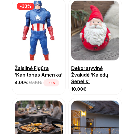
-33%
-33%
Žaislinė Figūra
Dekoratyvinė
‘Kapitonas Amerika’
Žvakidė ‘Kalėdų
Senelis’
4.00
€
6.00
€
-33%
10.00
€