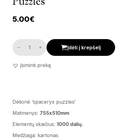
Puzzles’
5.00
€
Dėlionė 'spaceryx puzzles' kiekis
Įdėti į krepšelį
Įsiminti prekę
Dėlionė ‘spaceryx puzzles’
Matmenys:
755x510mm
Elementų skaičius:
1000 dalių.
Medžiaga: kartonas