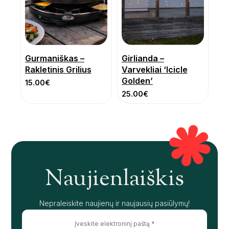
Gurmaniškas –
Girlianda –
Rakletinis Grilius
Varvekliai ‘Icicle
Golden’
15.00
€
25.00
€
Naujienlaiškis
Nepraleiskite naujienų ir naujausių pasiūlymų!