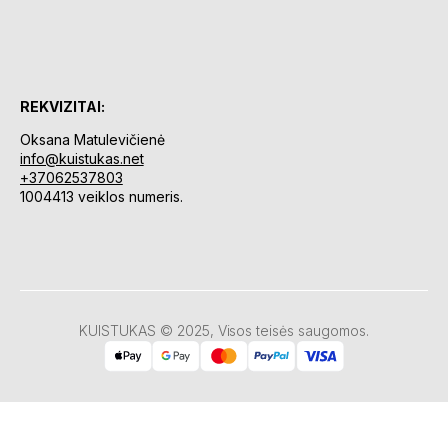
REKVIZITAI:
Oksana Matulevičienė
info@kuistukas.net
+37062537803
1004413 veiklos numeris.
KUISTUKAS © 2025, Visos teisės saugomos.