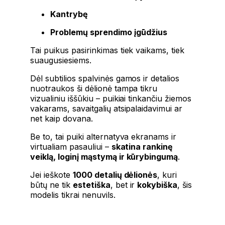
Kantrybę
Problemų
sprendimo
įgūdžius
Tai
puikus
pasirinkimas
tiek
vaikams,
tiek
suaugusiesiems.
Dėl
subtilios
spalvinės
gamos
ir
detalios
nuotraukos
ši
dėlionė
tampa
tikru
vizualiniu
iššūkiu –
puikiai
tinkančiu
žiemos
vakarams,
savaitgalių
atsipalaidavimui
ar
net
kaip
dovana.
Be
to,
tai
puiki
alternatyva
ekranams
ir
virtualiam
pasauliui –
skatina
rankinę
veiklą,
loginį
mąstymą
ir
kūrybingumą
.
Jei
ieškote
1000
detalių
dėlionės
,
kuri
būtų
ne
tik
estetiška
,
bet
ir
kokybiška
,
šis
modelis
tikrai
nenuvils.