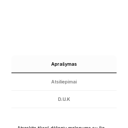
Aprašymas
Atsiliepimai
D.U.K
Atraskite
tikrąjį
dėlionių
malonumą
su
šia