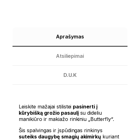
Aprašymas
Atsiliepimai
D.U.K
Leiskite mažajai stilistei
pasinerti į
kūrybišką grožio pasaulį
su dideliu
manikiūro ir makiažo rinkiniu „Butterfly“.
Šis spalvingas ir įspūdingas rinkinys
suteiks daugybę smagių akimirkų
kuriant