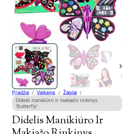
Pradžia
/
Vaikams
/
Žaislai
/
Didelis manikiūro ir makiažo rinkinys
‘Butterfly’
Didelis Manikiūro Ir
Makiažo Rinkinys