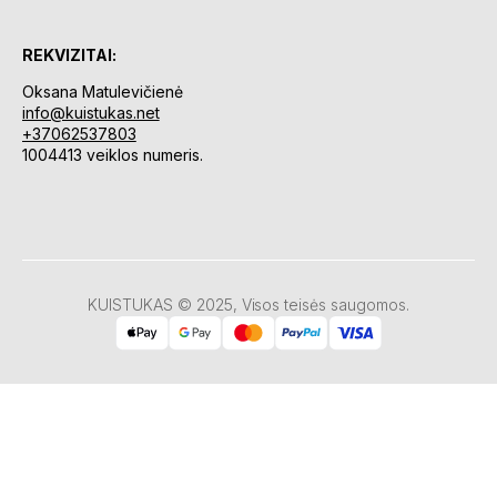
REKVIZITAI:
Oksana Matulevičienė
info@kuistukas.net
+37062537803
1004413 veiklos numeris.
KUISTUKAS © 2025, Visos teisės saugomos.