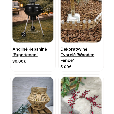
Anglinė Kepsninė
Dekoratyvinė
‘Experience’
Tvorelė ‘Wooden
Fence’
30.00
€
5.00
€