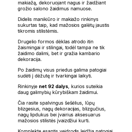
makiažą, dekoruojant nagus ir žaidžiant
grožio salono žaidimus namuose.
Didelis manikiūro ir makiažo rinkinys
sukurtas taip, kad mažosios galėtų jaustis
tikromis stilistėmis.
Drugelio formos dėklas atrodo itin
žaismingai ir stilingai, todėl tampa ne tik
žaidimo dalimi, bet ir gražia kambario
dekoracija.
Po žaidimų visus priedus galima patogiai
sudėti į dėžutę ir tvarkingai laikyti.
Rinkinyje
net 92 dalys
, kurios suteikia
daug galimybių kūrybiškam žaidimui.
Čia rasite spalvingus šešėlius, lūpų
blizgesius, nagų dekoracijas, blizgučius,
nagų lipdukus bei įvairius aksesuarus
mažosios stilistės įvaizdžiui kurti.
Komplekte esantis veidrodis leidžia patogiai