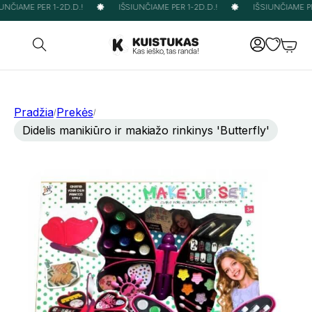
NČIAME PER 1-2D.D.!
IŠSIUNČIAME PER 1-2D.D.!
IŠSIUNČIAME PER
Pradžia
Prekės
/
/
Didelis manikiūro ir makiažo rinkinys 'Butterfly'