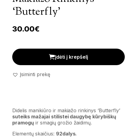
‘Butterfly’
30.00
€
Didelis manikiūro ir makiažo rinkinys 'Butterfly' kiekis
Įdėti į krepšelį
Įsiminti prekę
Didelis manikiūro ir makiažo rinkinys ‘Butterfly’
suteiks mažajai stilistei daugybę kūrybiškų
pramogų
ir smagių grožio žaidimų.
Elementų skaičius:
92dalys.