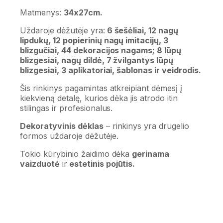
Matmenys:
34x27cm.
Uždaroje dėžutėje yra:
6 šešėliai, 12 nagų
lipdukų, 12 popierinių nagų imitacijų, 3
blizgučiai, 44 dekoracijos nagams; 8 lūpų
blizgesiai, nagų dildė, 7 žvilgantys lūpų
blizgesiai, 3 aplikatoriai, šablonas ir veidrodis.
Šis rinkinys pagamintas atkreipiant dėmesį į
kiekvieną detalę, kurios dėka jis atrodo itin
stilingas ir profesionalus.
Dekoratyvinis dėklas
– rinkinys yra drugelio
formos uždaroje dėžutėje.
Tokio kūrybinio žaidimo dėka
gerinama
vaizduotė
ir
estetinis pojūtis.