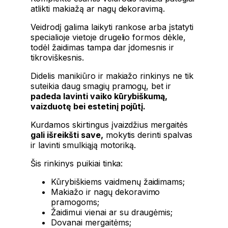
atlikti makiažą ar nagų dekoravimą.
Veidrodį galima laikyti rankose arba įstatyti
specialioje vietoje drugelio formos dėkle,
todėl žaidimas tampa dar įdomesnis ir
tikroviškesnis.
Didelis manikiūro ir makiažo rinkinys ne tik
suteikia daug smagių pramogų, bet ir
padeda lavinti vaiko kūrybiškumą,
vaizduotę bei estetinį pojūtį.
Kurdamos skirtingus įvaizdžius mergaitės
gali išreikšti save,
mokytis derinti spalvas
ir lavinti smulkiąją motoriką.
Šis rinkinys puikiai tinka:
Kūrybiškiems vaidmenų žaidimams;
Makiažo ir nagų dekoravimo
pramogoms;
Žaidimui vienai ar su draugėmis;
Dovanai mergaitėms;