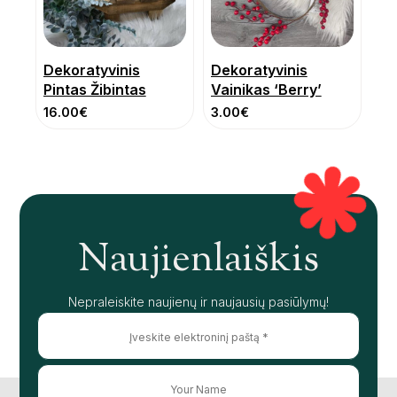
Dekoratyvinis
Dekoratyvinis
Pintas Žibintas
Vainikas ‘Berry’
16.00
€
3.00
€
Naujienlaiškis
Nepraleiskite naujienų ir naujausių pasiūlymų!