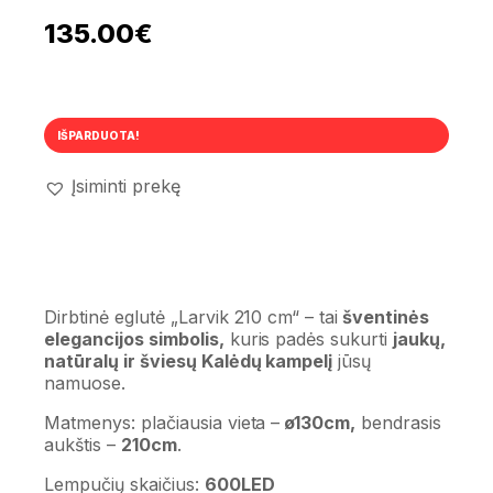
135.00
€
IŠPARDUOTA!
Įsiminti prekę
Dirbtinė eglutė „Larvik 210 cm“ – tai
šventinės
elegancijos simbolis,
kuris padės sukurti
jaukų,
natūralų ir šviesų Kalėdų kampelį
jūsų
namuose.
Matmenys: plačiausia vieta –
ø130cm,
bendrasis
aukštis –
210cm
.
Lempučių skaičius:
600LED