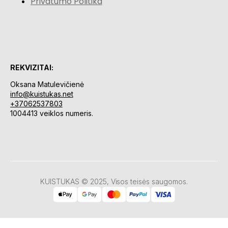
Privatumo Politika
REKVIZITAI:
Oksana Matulevičienė
info@kuistukas.net
+37062537803
1004413 veiklos numeris.
KUISTUKAS © 2025, Visos teisės saugomos.