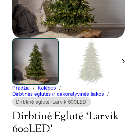
Pradžia
/
Kalėdos
/
Dirbtinės eglutės ir dekoratyvinės šakos
/
Dirbtinė eglutė ‘Larvik 600LED’
Dirbtinė Eglutė ‘Larvik
600LED’