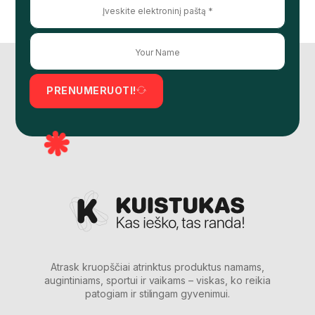
PRENUMERUOTI!
Atrask kruopščiai atrinktus produktus namams,
augintiniams, sportui ir vaikams – viskas, ko reikia
patogiam ir stilingam gyvenimui.