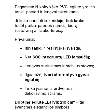
Pagaminta iš kokybiško
PVC
, eglutė yra itin
tanki, patvari ir lengvai surenkama.
Ji tinka naudoti tiek
viduje, tiek lauke
,
todėl puikiai papuoš namus, biurą,
restoraną ar lauko terasą.
Privalumai:
Itin tanki
ir realistiška išvaizda;
Net
600 integruotų LED lempučių;
Lengvas surinkimas ir stabilus stovas;
Ilgaamžė,
tvari alternatyva gyvai
eglutei;
Tinka įvairioms erdvėms ir
dekoravimo stiliams.
Dirbtinė eglutė „Larvik 210 cm“
– tai
šventinės elegancijos simbolis.