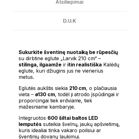
Atsiliepimai
D.U.K
Sukurkite šventinę nuotaiką be rūpesčių
su dirbtine eglute „Larvik 210 cm“ –
stilinga, ilgaamže
ir
itin realistiška
Kalėdų
eglute, kuri džiugins jus ne vienerius
metus.
Eglutės aukštis siekia
210 cm
, o plačiausia
vieta –
ø130 cm
, todėl ji atrodo įspūdingai ir
proporcingai tiek erdviame, tiek
mažesniame kambaryje.
Integruotos
600 šiltai baltos LED
lemputės
suteikia švelnų, jaukų apšvietimą,
kuris idealiai tinka vakaro poilsiui ar
šventinių dovanų laukimui.