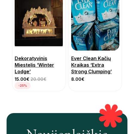
Dekoratyvinis
Ever Clean Kačių
Miestelis ‘Winter
Kraikas ‘Extra
Lodge’
Strong Clumping’
15.00
€
20.00
€
8.00
€
-25%