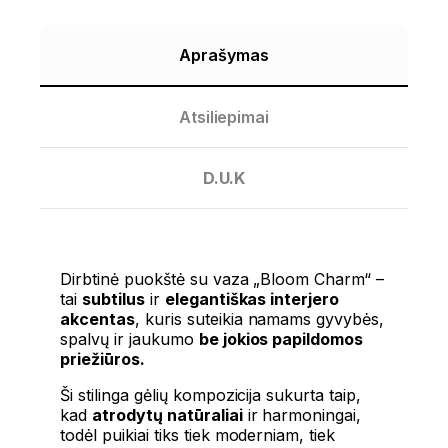
Aprašymas
Atsiliepimai
D.U.K
Dirbtinė puokštė su vaza „Bloom Charm“ –
tai
subtilus
ir
elegantiškas interjero
akcentas
, kuris suteikia namams gyvybės,
spalvų ir jaukumo
be jokios papildomos
priežiūros.
Ši stilinga gėlių kompozicija sukurta taip,
kad
atrodytų natūraliai
ir harmoningai,
todėl puikiai tiks tiek moderniam, tiek