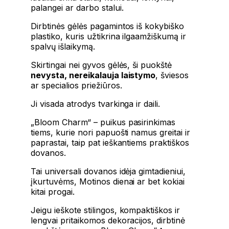
palangei ar darbo stalui.
Dirbtinės gėlės pagamintos iš kokybiško
plastiko, kuris užtikrina ilgaamžiškumą ir
spalvų išlaikymą.
Skirtingai nei gyvos gėlės, ši puokštė
nevysta, nereikalauja laistymo
, šviesos
ar specialios priežiūros.
Ji visada atrodys tvarkinga ir daili.
„Bloom Charm“ – puikus pasirinkimas
tiems, kurie nori papuošti namus greitai ir
paprastai, taip pat ieškantiems praktiškos
dovanos.
Tai universali dovanos idėja gimtadieniui,
įkurtuvėms, Motinos dienai ar bet kokiai
kitai progai.
Jeigu ieškote stilingos, kompaktiškos ir
lengvai pritaikomos dekoracijos, dirbtinė