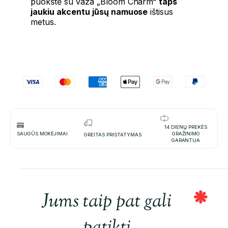
puokštė su vaza „Bloom Charm“
taps
jaukiu akcentu jūsų namuose
ištisus
metus.
14 DIENŲ PREKĖS
SAUGŪS MOKĖJIMAI
GRAŽINIMO
GREITAS PRISTATYMAS
GARANTIJA
Jums taip pat gali