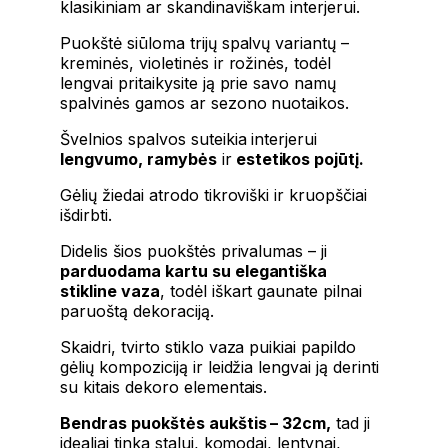
klasikiniam ar skandinaviškam interjerui.
Puokštė siūloma trijų spalvų variantų –
kreminės, violetinės ir rožinės, todėl
lengvai pritaikysite ją prie savo namų
spalvinės gamos ar sezono nuotaikos.
Švelnios spalvos suteikia interjerui
lengvumo, ramybės
ir
estetikos pojūtį.
Gėlių žiedai atrodo tikroviški ir kruopščiai
išdirbti.
Didelis šios puokštės privalumas – ji
parduodama kartu su elegantiška
stikline vaza
, todėl iškart gaunate pilnai
paruoštą dekoraciją.
Skaidri, tvirto stiklo vaza puikiai papildo
gėlių kompoziciją ir leidžia lengvai ją derinti
su kitais dekoro elementais.
Bendras puokštės aukštis – 32cm,
tad ji
idealiai tinka stalui, komodai, lentynai,