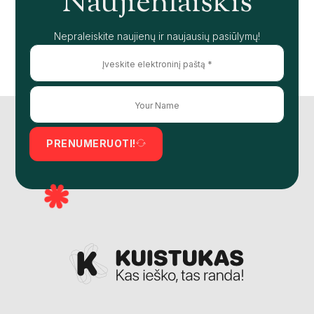
Naujienlaiškis
Nepraleiskite naujienų ir naujausių pasiūlymų!
PRENUMERUOTI!