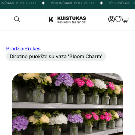
NČIAME PER 1-2D.D.!
IŠSIUNČIAME PER 1-2D.D.!
IŠSIUNČIAME PER
Pradžia
Prekės
/
/
Dirbtinė puokštė su vaza 'Bloom Charm'