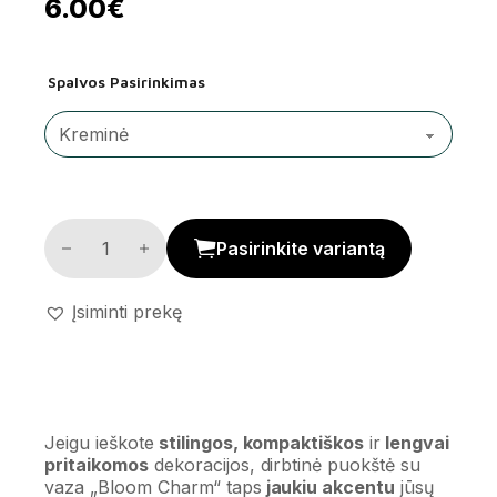
6.00
€
Spalvos Pasirinkimas
Dirbtinė puokštė su vaza 'Bloom Charm' kiekis
Pasirinkite variantą
Įsiminti prekę
Jeigu ieškote
stilingos, kompaktiškos
ir
lengvai
pritaikomos
dekoracijos, dirbtinė puokštė su
vaza „Bloom Charm“ taps
jaukiu akcentu
jūsų