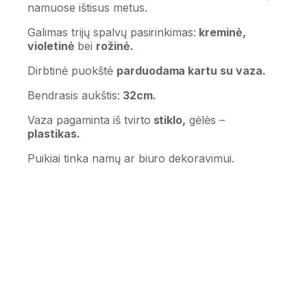
namuose ištisus metus.
Galimas trijų spalvų pasirinkimas:
kreminė,
violetinė
bei
rožinė.
Dirbtinė puokštė
parduodama kartu su vaza.
Bendrasis aukštis:
32cm.
Vaza pagaminta iš tvirto
stiklo,
gėlės –
plastikas.
Puikiai tinka namų ar biuro dekoravimui.