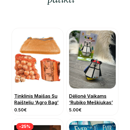
patikti
Tinklinis Maišas Su
Dėlionė Vaikams
Raišteliu ‘Agro Bag’
‘Rubiko Meškiukas’
0.50
€
5.00
€
-25%
-25%