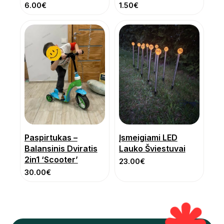
6.00
€
1.50
€
Paspirtukas –
Įsmeigiami LED
Balansinis Dviratis
Lauko Šviestuvai
2in1 ‘Scooter’
23.00
€
30.00
€