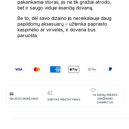
pakankamai storas, jis ne tik gražiai atrodo,
bet ir saugo viduje esančią dovaną.
Be to, dėl savo dizaino jis nereikalauja daug
papildomų aksesuarų – užtenka paprasto
kaspinėlio ar virvelės, ir dovana bus
paruošta.
14 DIENŲ PREKĖS
SAUGŪS MOKĖJIMAI
GRAŽINIMO
GREITAS PRISTATYMAS
GARANTIJA