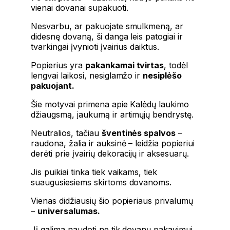
vienai dovanai supakuoti.
Nesvarbu, ar pakuojate smulkmeną, ar
didesnę dovaną, ši danga leis patogiai ir
tvarkingai įvynioti įvairius daiktus.
Popierius yra
pakankamai tvirtas
, todėl
lengvai laikosi, nesiglamžo ir
nesiplėšo
pakuojant.
Šie motyvai primena apie Kalėdų laukimo
džiaugsmą, jaukumą ir artimųjų bendrystę.
Neutralios, tačiau
šventinės spalvos
–
raudona, žalia ir auksinė – leidžia popieriui
derėti prie įvairių dekoracijų ir aksesuarų.
Jis puikiai tinka tiek vaikams, tiek
suaugusiesiems skirtoms dovanoms.
Vienas didžiausių šio popieriaus privalumų
–
universalumas.
Jį galima naudoti ne tik dovanų pakavimui,