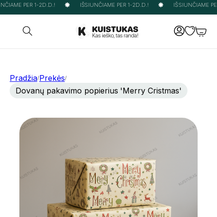
ČIAME PER 1-2D.D.!
IŠSIUNČIAME PER 1-2D.D.!
IŠSIUNČIAME PER 
Pradžia
Prekės
/
/
Dovanų pakavimo popierius 'Merry Cristmas'