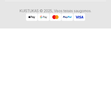
KUISTUKAS © 2025, Visos teisės saugomos.