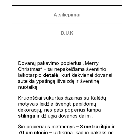
Atsiliepimai
D.U.K
Dovanų pakavimo popierius „Merry
Christmas“ – tai nepakeičiama šventinio
laikotarpio
detalė
, kuri kiekvienai dovanai
suteikia ypatingą išvaizdą ir šventinę
nuotaiką.
Kruopščiai sukurtas dizainas su Kalėdų
motyvais leidžia išvengti papildomų
dekoracijų, nes pats popierius tampa
stilinga
ir džiugia dovanos dalimi.
Šio popieriaus matmenys –
3 metrai ilgio ir
70 cm pločio
– užtikrina, kad jo pakaks ne