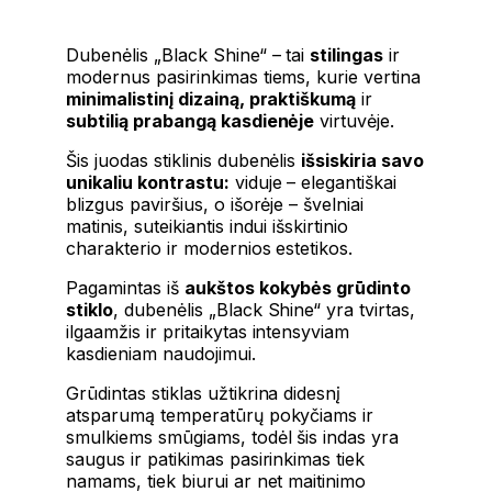
Dubenėlis „Black Shine“ – tai
stilingas
ir
modernus pasirinkimas tiems, kurie vertina
minimalistinį dizainą, praktiškumą
ir
subtilią prabangą kasdienėje
virtuvėje.
Šis juodas stiklinis dubenėlis
išsiskiria savo
unikaliu kontrastu:
viduje – elegantiškai
blizgus paviršius, o išorėje – švelniai
matinis, suteikiantis indui išskirtinio
charakterio ir modernios estetikos.
Pagamintas iš
aukštos kokybės grūdinto
stiklo
, dubenėlis „Black Shine“ yra tvirtas,
ilgaamžis ir pritaikytas intensyviam
kasdieniam naudojimui.
Grūdintas stiklas užtikrina didesnį
atsparumą temperatūrų pokyčiams ir
smulkiems smūgiams, todėl šis indas yra
saugus ir patikimas pasirinkimas tiek
namams, tiek biurui ar net maitinimo