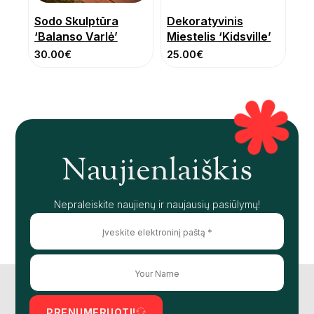
Sodo Skulptūra
Dekoratyvinis
‘Balanso Varlė’
Miestelis ‘Kidsville’
30.00
€
25.00
€
Naujienlaiškis
Nepraleiskite naujienų ir naujausių pasiūlymų!
PRENUMERUOTI!