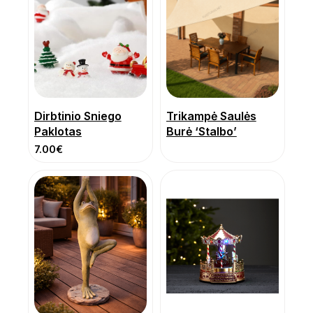
Dirbtinio Sniego
Trikampė Saulės
Paklotas
Burė ‘Stalbo’
7.00
€