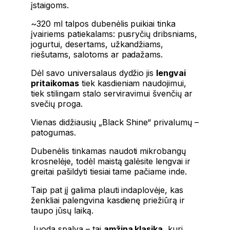
įstaigoms.
~320 ml talpos dubenėlis puikiai tinka
įvairiems patiekalams: pusryčių dribsniams,
jogurtui, desertams, užkandžiams,
riešutams, salotoms ar padažams.
Dėl savo universalaus dydžio jis
lengvai
pritaikomas
tiek kasdieniam naudojimui,
tiek stilingam stalo serviravimui švenčių ar
svečių proga.
Vienas didžiausių „Black Shine“ privalumų –
patogumas.
Dubenėlis tinkamas naudoti mikrobangų
krosnelėje, todėl maistą galėsite lengvai ir
greitai pašildyti tiesiai tame pačiame inde.
Taip pat jį galima plauti indaplovėje, kas
ženkliai palengvina kasdienę priežiūrą ir
taupo jūsų laiką.
Juoda spalva – tai
amžina klasika,
kuri