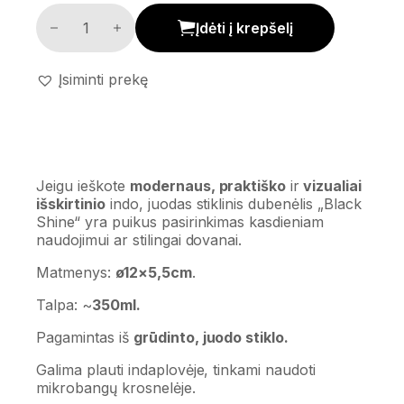
Dubenėlis 'Black Shine' kiekis
Įdėti į krepšelį
Įsiminti prekę
Jeigu ieškote
modernaus, praktiško
ir
vizualiai
išskirtinio
indo, juodas stiklinis dubenėlis „Black
Shine“ yra puikus pasirinkimas kasdieniam
naudojimui ar stilingai dovanai.
Matmenys:
ø12×5,5cm
.
Talpa: ~
350ml.
Pagamintas iš
grūdinto, juodo stiklo.
Galima plauti indaplovėje, tinkami naudoti
mikrobangų krosnelėje.