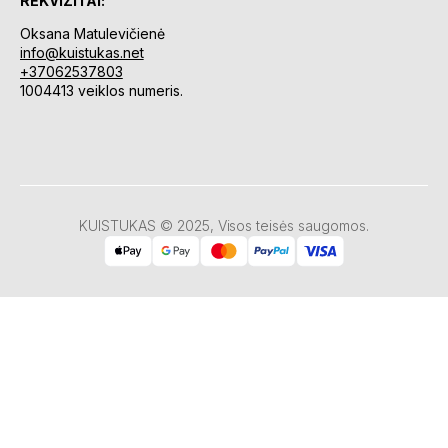
REKVIZITAI:
Oksana Matulevičienė
info@kuistukas.net
+37062537803
1004413 veiklos numeris.
KUISTUKAS © 2025, Visos teisės saugomos.