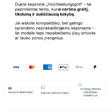
Dujinė kepsninė „Hochleistungsgrill“ – tai
pasirinkimas tiems, kuri
e vertina greitį,
tikslumą ir aukščiausią kokybę.
Jei ieškote kompaktiško, bet galingo
sprendimo nepriekaištingiems kepsniams –
šis modelis taps nepakeičiamu jūsų virtuvės
ar lauko zonos įrenginius.
14 DIENŲ PREKĖS
SAUGŪS MOKĖJIMAI
GRAŽINIMO
GREITAS PRISTATYMAS
GARANTIJA