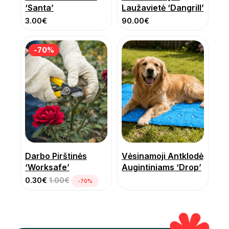
‘Santa’
Laužavietė ‘Dangrill’
3.00
€
90.00
€
-70%
-70%
Darbo Pirštinės
Vėsinamoji Antklodė
‘Worksafe’
Augintiniams ‘Drop’
0.30
€
1.00
€
-70%