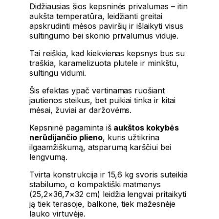
Didžiausias šios kepsninės privalumas – itin
aukšta temperatūra, leidžianti greitai
apskrudinti mėsos paviršių ir išlaikyti visus
sultingumo bei skonio privalumus viduje.
Tai reiškia, kad kiekvienas kepsnys bus su
traškia, karamelizuota plutele ir minkštu,
sultingu vidumi.
Šis efektas ypač vertinamas ruošiant
jautienos steikus, bet puikiai tinka ir kitai
mėsai, žuviai ar daržovėms.
Kepsninė pagaminta iš
aukštos kokybės
nerūdijančio plieno
, kuris užtikrina
ilgaamžiškumą, atsparumą karščiui bei
lengvumą.
Tvirta konstrukcija ir 15,6 kg svoris suteikia
stabilumo, o kompaktiški matmenys
(25,2×36,7×32 cm) leidžia lengvai pritaikyti
ją tiek terasoje, balkone, tiek mažesnėje
lauko virtuvėje.