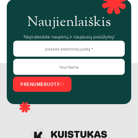
Naujienlaiškis
Nepraleiskite naujienų ir naujausių pasiūlymų!
PRENUMERUOTI!