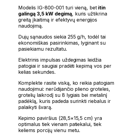
Modelis IG-800-001 turi vieną, bet
itin
galingą 3,5 kW degimą
, kuris užtikrina
greitą įkaitimą ir efektyvų energijos
naudojimą.
Dujų sąnaudos siekia 255 g/h, todėl tai
ekonomiškas pasirinkimas, lyginant su
pasiekiamu rezultatu.
Elektrinis impulsas uždegimas leidžia
patogiai ir saugiai pradėti kepimą vos per
kelias sekundes.
Komplekte rasite viską, ko reikia patogiam
naudojimui: nerūdijančio plieno groteles,
grotelių laikrodį su 8 lygiais bei metalinį
padėklą, kuris padeda surinkti riebalus ir
palaikyti švarą.
Kepimo paviršius (28,5×15,5 cm) yra
optimalus tiek vienam patiekalui, tiek
keliems porcijų vienu metu.