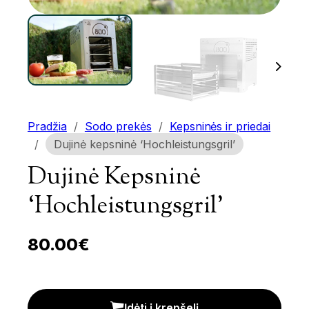
Pradžia
/
Sodo prekės
/
Kepsninės ir priedai
/
Dujinė kepsninė ‘Hochleistungsgril’
Dujinė Kepsninė
‘Hochleistungsgril’
80.00
€
Dujinė kepsninė 'Hochleistungsgril' kiekis
Įdėti į krepšelį