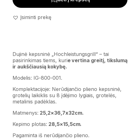
Įsiminti prekę
Dujinė kepsninė „Hochleistungsgrill“ – tai
pasirinkimas tiems, kuri
e vertina greitį, tikslumą
ir aukščiausią kokybę.
Modelis: IG-800-001.
Komplektacijoje: Nerūdijančio plieno kepsninė,
grotelių laikiklis su 8 įdėjimo lygiais, grotelės,
metalinis padėklas.
Matmenys:
25,2×36,7x32cm.
Kepimo plotas:
28,5×15,5cm.
Pagaminta iš nerūdijančio plieno.