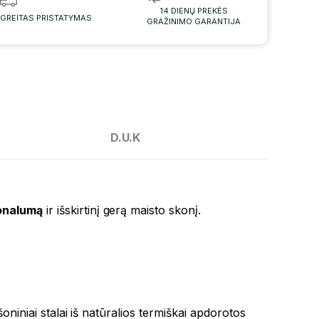
14 DIENŲ PREKĖS
GREITAS PRISTATYMAS
GRAŽINIMO GARANTIJA
D.U.K
ionalumą
ir išskirtinį gerą maisto skonį.
oniniai stalai iš natūralios termiškai apdorotos