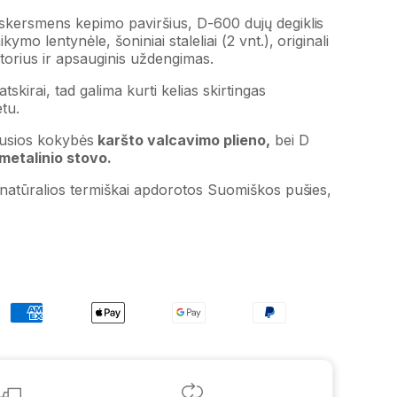
 skersmens kepimo paviršius, D-600 dujų degiklis
kymo lentynėle, šoniniai staleliai (2 vnt.), originali
torius ir apsauginis uždengimas.
tskirai, tad galima kurti kelias skirtingas
tu.
ausios kokybės
karšto valcavimo plieno,
bei D
metalinio stovo.
iš natūralios termiškai apdorotos Suomiškos pušies,