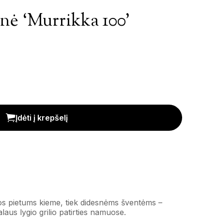
nė ‘Murrikka 100’
' kiekis
Įdėti į krepšelį
mos pietums kieme, tiek didesnėms šventėms –
laus lygio grilio patirties namuose.