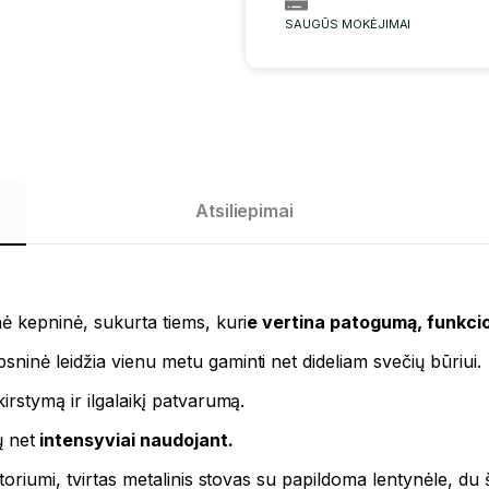
SAUGŪS MOKĖJIMAI
Atsiliepimai
ė kepninė, sukurta tiems, kuri
e vertina patogumą, funkc
ninė leidžia vienu metu gaminti net dideliam svečių būriui.
irstymą ir ilgalaikį patvarumą.
 net
intensyviai naudojant.
toriumi, tvirtas metalinis stovas su papildoma lentynėle, du š