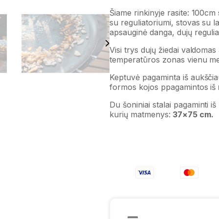
Šiame rinkinyje rasite: 100cm
su reguliatoriumi, stovas su lai
apsauginė danga, dujų regulia
Visi trys dujų žiedai valdomas a
temperatūros zonas vienu me
Keptuvė pagaminta iš aukšči
formos kojos ppagamintos iš
Du šoniniai stalai pagaminti 
kurių matmenys:
37×75 cm.