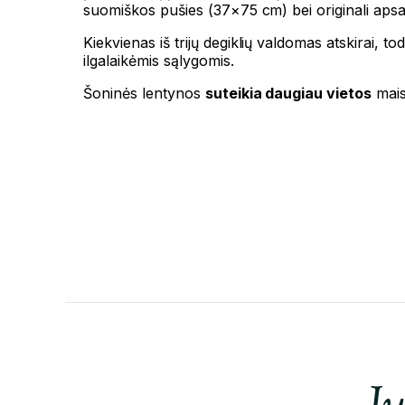
suomiškos pušies (37×75 cm) bei originali aps
Kiekvienas iš trijų degiklių valdomas atskirai,
ilgalaikėmis sąlygomis.
Šoninės lentynos
suteikia daugiau vietos
maist