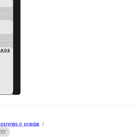
AKOS
psninės ir priedai
/
00’