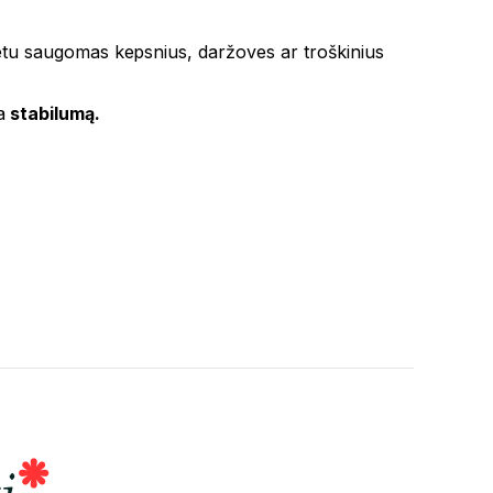
 metu saugomas kepsnius, daržoves ar troškinius
a
stabilumą.