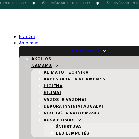
PER 1-2D.D.!
IŠSIUNČIAME PER 1-2D.D.!
IŠSIUNČIAME PER 1
Pradžia
Apie mus
Visos prekės
AKCIJOS
NAMAMS
KLIMATO TECHNIKA
AKSESUARAI IR REIKMENYS
HIGIENA
KILIMAI
VAZOS IR VAZONAI
DEKORATYVINIAI AUGALAI
VIRTUVĖ IR VALGOMASIS
APŠVIETIMAS
ŠVIESTUVAI
LED LEMPUTĖS