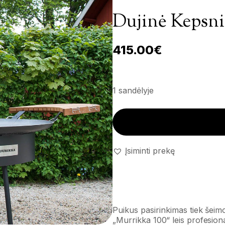
Dujinė Kepsni
415.00
€
1 sandėlyje
Dujinė kepsninė 'Murrikka 100
Įsiminti prekę
Puikus pasirinkimas tiek šei
„Murrikka 100“ leis profesiona