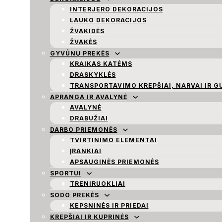
INTERJERO DEKORACIJOS
LAUKO DEKORACIJOS
ŽVAKIDĖS
ŽVAKĖS
GYVŪNŲ PREKĖS
KRAIKAS KATĖMS
DRASKYKLĖS
TRANSPORTAVIMO KREPŠIAI, NARVAI IR G
APRANGA IR AVALYNĖ
AVALYNĖ
DRABUŽIAI
DARBO PRIEMONĖS
TVIRTINIMO ELEMENTAI
ĮRANKIAI
APSAUGINĖS PRIEMONĖS
SPORTUI
TRENIRUOKLIAI
SODO PREKĖS
KEPSNINĖS IR PRIEDAI
KREPŠIAI IR KUPRINĖS