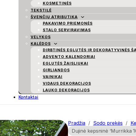
KOSMETINĖS
TEKSTILĖ
ŠVENČIŲ ATRIBUTIKA
PAKAVIMO PRIEMONĖS
STALO SERVIRAVIMAS
VELYKOS
KALĖDOS
DIRBTINĖS EGLUTĖS IR DEKORATYVINĖS Š
ADVENTO KALENDORIAI
EGLUTĖS ŽAISLIUKAI
GIRLIANDOS
VAINIKAI
VIDAUS DEKORACIJOS
LAUKO DEKORACIJOS
Kontaktai
Pradžia
/
Sodo prekės
/
Ke
Dujinė kepsninė ‘Murrikka 1