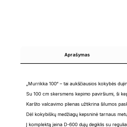
Aprašymas
„Murrikka 100“ – tai aukščiausios kokybės dujin
Su 100 cm skersmens kepimo paviršiumi, ši keps
Karšto valcavimo plienas užtikrina šilumos pask
Dėl kokybiškų medžiagų kepsninė tarnaus metų
Į komplektą įeina D-600 dujų degiklis su regulia