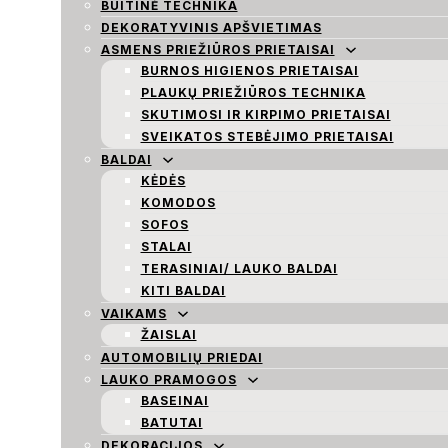
BUITINĖ TECHNIKA
DEKORATYVINIS APŠVIETIMAS
ASMENS PRIEŽIŪROS PRIETAISAI
BURNOS HIGIENOS PRIETAISAI
PLAUKŲ PRIEŽIŪROS TECHNIKA
SKUTIMOSI IR KIRPIMO PRIETAISAI
SVEIKATOS STEBĖJIMO PRIETAISAI
BALDAI
KĖDĖS
KOMODOS
SOFOS
STALAI
TERASINIAI/ LAUKO BALDAI
KITI BALDAI
VAIKAMS
ŽAISLAI
AUTOMOBILIŲ PRIEDAI
LAUKO PRAMOGOS
BASEINAI
BATUTAI
DEKORACIJOS