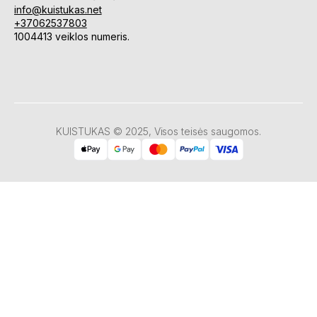
info@kuistukas.net
+37062537803
1004413 veiklos numeris.
KUISTUKAS © 2025, Visos teisės saugomos.