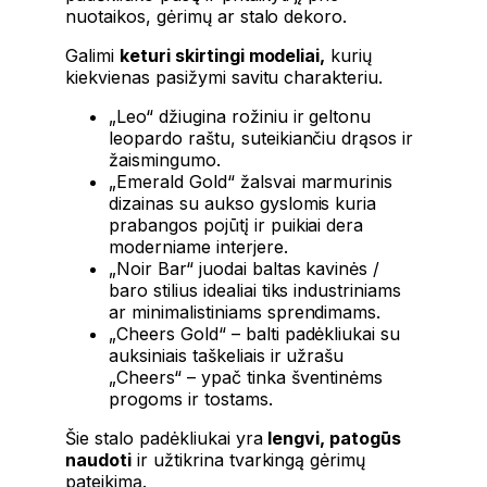
nuotaikos, gėrimų ar stalo dekoro.
Galimi
keturi skirtingi modeliai,
kurių
kiekvienas pasižymi savitu charakteriu.
„Leo“ džiugina rožiniu ir geltonu
leopardo raštu, suteikiančiu drąsos ir
žaismingumo.
„Emerald Gold“ žalsvai marmurinis
dizainas su aukso gyslomis kuria
prabangos pojūtį ir puikiai dera
moderniame interjere.
„Noir Bar“ juodai baltas kavinės /
baro stilius idealiai tiks industriniams
ar minimalistiniams sprendimams.
„Cheers Gold“ – balti padėkliukai su
auksiniais taškeliais ir užrašu
„Cheers“ – ypač tinka šventinėms
progoms ir tostams.
Šie stalo padėkliukai yra
lengvi, patogūs
naudoti
ir užtikrina tvarkingą gėrimų
pateikimą.