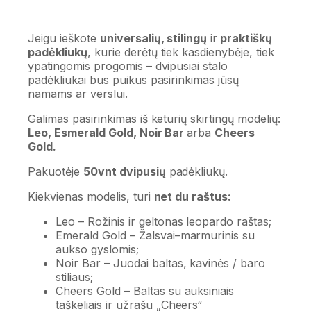
Jeigu ieškote
universalių, stilingų
ir
praktiškų
padėkliukų
, kurie derėtų tiek kasdienybėje, tiek
ypatingomis progomis – dvipusiai stalo
padėkliukai bus puikus pasirinkimas jūsų
namams ar verslui.
Galimas pasirinkimas iš keturių skirtingų modelių:
Leo, Esmerald Gold, Noir Bar
arba
Cheers
Gold.
Pakuotėje
50vnt dvipusių
padėkliukų.
Kiekvienas modelis, turi
net du raštus:
Leo – Rožinis ir geltonas leopardo raštas;
Emerald Gold – Žalsvai–marmurinis su
aukso gyslomis;
Noir Bar – Juodai baltas, kavinės / baro
stiliaus;
Cheers Gold – Baltas su auksiniais
taškeliais ir užrašu „Cheers“