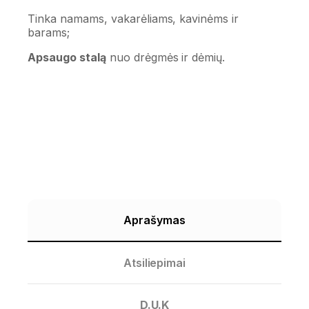
Tinka namams, vakarėliams, kavinėms ir
barams;
Apsaugo stalą
nuo drėgmės ir dėmių.
Aprašymas
Atsiliepimai
D.U.K