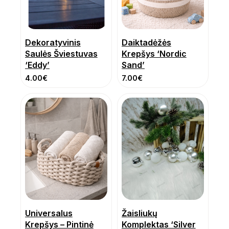
Dekoratyvinis
Daiktadėžės
Saulės Šviestuvas
Krepšys ‘Nordic
‘Eddy’
Sand’
4.00
€
7.00
€
Universalus
Žaisliukų
Krepšys – Pintinė
Komplektas ‘Silver