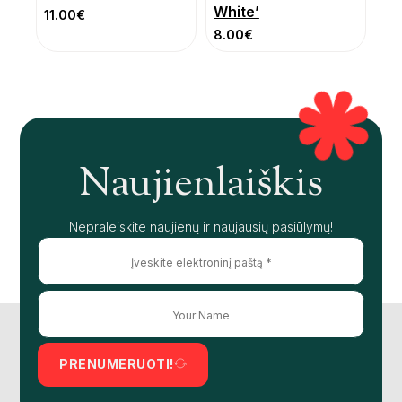
White’
11.00
€
8.00
€
Naujienlaiškis
Nepraleiskite naujienų ir naujausių pasiūlymų!
PRENUMERUOTI!