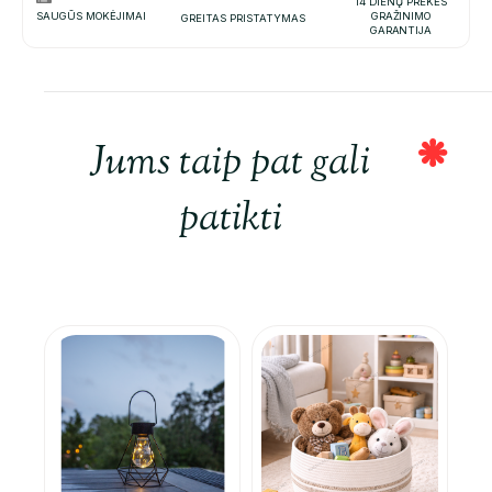
14 DIENŲ PREKĖS
SAUGŪS MOKĖJIMAI
GRAŽINIMO
GREITAS PRISTATYMAS
GARANTIJA
Jums taip pat gali
patikti