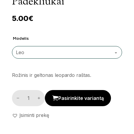
Padėkliukai
5.00
€
Modelis
Rožinis ir geltonas leopardo raštas.
Dvipusiai stalo padėkliukai kiekis
Pasirinkite variantą
Įsiminti prekę