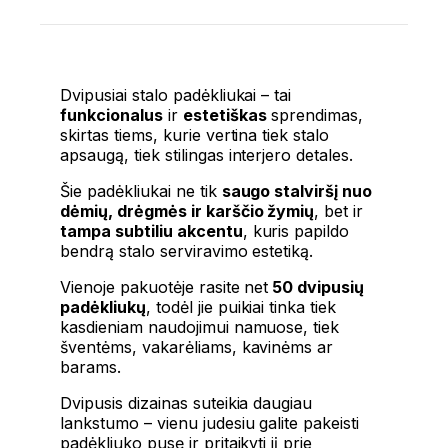
Dvipusiai stalo padėkliukai – tai
funkcionalus
ir
estetiškas
sprendimas,
skirtas tiems, kurie vertina tiek stalo
apsaugą, tiek stilingas interjero detales.
Šie padėkliukai ne tik
saugo stalviršį nuo
dėmių, drėgmės ir karščio žymių
, bet ir
tampa subtiliu akcentu
, kuris papildo
bendrą stalo serviravimo estetiką.
Vienoje pakuotėje rasite net
50 dvipusių
padėkliukų
, todėl jie puikiai tinka tiek
kasdieniam naudojimui namuose, tiek
šventėms, vakarėliams, kavinėms ar
barams.
Dvipusis dizainas suteikia daugiau
lankstumo – vienu judesiu galite pakeisti
padėkliuko pusę ir pritaikyti jį prie