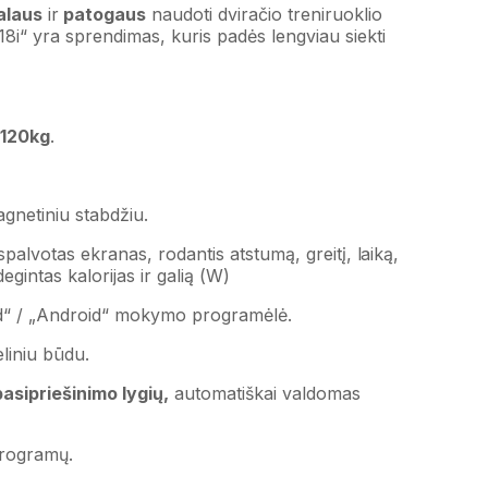
alaus
ir
patogaus
naudoti dviračio treniruoklio
“ yra sprendimas, kuris padės lengviau siekti
:
120kg
.
gnetiniu stabdžiu.
spalvotas ekranas, rodantis atstumą, greitį, laiką,
udegintas kalorijas ir galią (W)
Pad“ / „Android“ mokymo programėlė.
eliniu būdu.
asipriešinimo lygių,
automatiškai valdomas
rogramų.