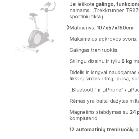
Jei ieškote
galingo, funkcion
namams, „Trekkrunner TR8718i
sportinių tikslų.
Matmenys:
107x57x150cm
Maksimalus apkrovos svoris
Galingas treniruoklis.
Stilingu dizainu ir tyliu
6 kg
ma
Didelis ir lengvai naudojamas 
tikslinį širdies ritmą, pulsą, s
„Bluetooth“ ir „iPhone“ / „i
Rėmas yra baltai dažytas milt
Magnetinis stabdymas su
24 p
kompiuterio.
12 automatinių treniruočių
p