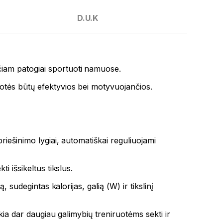
D.U.K
iam patogiai sportuoti namuose.
uotės būtų efektyvios bei motyvuojančios.
riešinimo lygiai, automatiškai reguliuojami
i išsikeltus tikslus.
 sudegintas kalorijas, galią (W) ir tikslinį
kia dar daugiau galimybių treniruotėms sekti ir