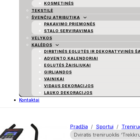
KOSMETINĖS
TEKSTILĖ
ŠVENČIŲ ATRIBUTIKA
PAKAVIMO PRIEMONĖS
STALO SERVIRAVIMAS
VELYKOS
KALĖDOS
DIRBTINĖS EGLUTĖS IR DEKORATYVINĖS Š
ADVENTO KALENDORIAI
EGLUTĖS ŽAISLIUKAI
GIRLIANDOS
VAINIKAI
VIDAUS DEKORACIJOS
LAUKO DEKORACIJOS
Kontaktai
Pradžia
/
Sportui
/
Treniruo
Dviratis treniruoklis ‘Trekk