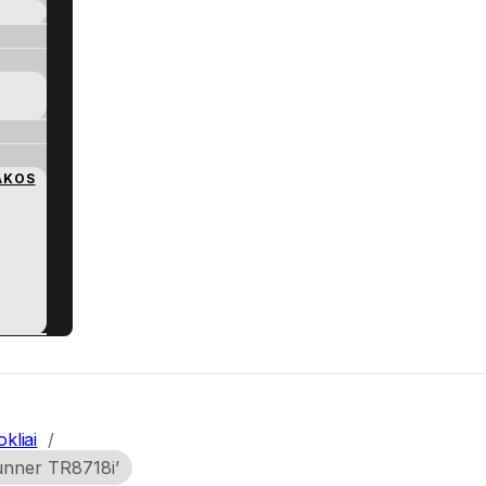
AKOS
kliai
/
runner TR8718i’