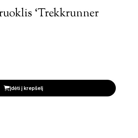
iruoklis ‘Trekkrunner
nner TR8718i' kiekis
Įdėti į krepšelį