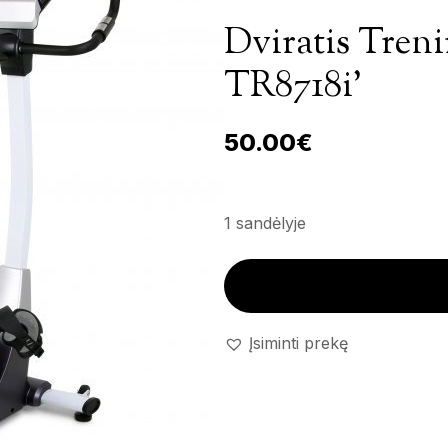
Dviratis Tren
TR8718i’
50.00
€
1 sandėlyje
Dviratis treniruoklis 'Trekkru
Įsiminti prekę