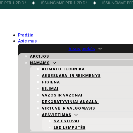
 PER 1-2D.D.!
IŠSIUNČIAME PER 1-2D.D.!
IŠSIUNČIAME PER 1
Pradžia
Apie mus
Visos prekės
AKCIJOS
NAMAMS
KLIMATO TECHNIKA
AKSESUARAI IR REIKMENYS
HIGIENA
KILIMAI
VAZOS IR VAZONAI
DEKORATYVINIAI AUGALAI
VIRTUVĖ IR VALGOMASIS
APŠVIETIMAS
ŠVIESTUVAI
LED LEMPUTĖS