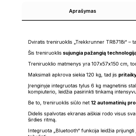
Aprašymas
Dviratis treniruoklis „Trekkrunner TR8718i“ – t
Šis treniruoklis
sujungia pažangią technologiją,
Treniruoklio matmenys yra 107x57x150 cm, tod
Maksimali apkrova siekia 120 kg, tad jis
pritaik
Įrenginyje integruotas tylus 6 kg magnetinis st
kompiuterio, leidžia pasirinkti tinkamą intensyv
Be to, treniruoklis siūlo net
12 automatinių pr
Didelis spalvotas ekranas aiškiai rodo visus svar
širdies ritmą.
Integruota „Bluetooth“ funkcija leidžia prijungt