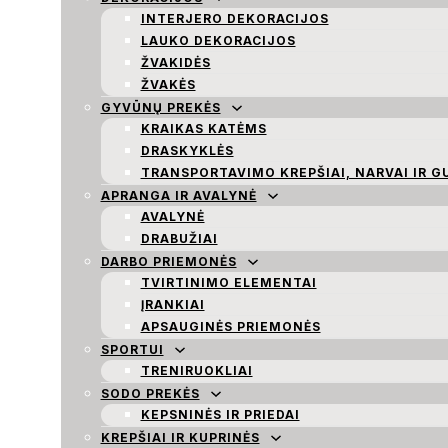
INTERJERO DEKORACIJOS
LAUKO DEKORACIJOS
ŽVAKIDĖS
ŽVAKĖS
GYVŪNŲ PREKĖS
KRAIKAS KATĖMS
DRASKYKLĖS
TRANSPORTAVIMO KREPŠIAI, NARVAI IR G
APRANGA IR AVALYNĖ
AVALYNĖ
DRABUŽIAI
DARBO PRIEMONĖS
TVIRTINIMO ELEMENTAI
ĮRANKIAI
APSAUGINĖS PRIEMONĖS
SPORTUI
TRENIRUOKLIAI
SODO PREKĖS
KEPSNINĖS IR PRIEDAI
KREPŠIAI IR KUPRINĖS