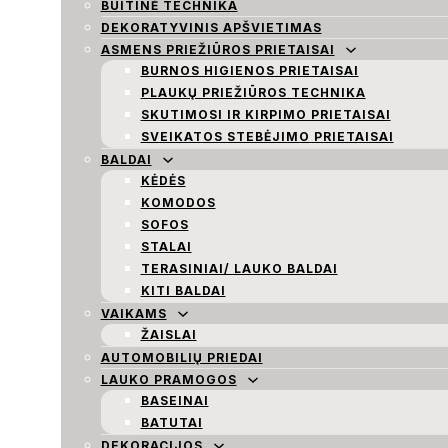
BUITINĖ TECHNIKA
DEKORATYVINIS APŠVIETIMAS
ASMENS PRIEŽIŪROS PRIETAISAI
BURNOS HIGIENOS PRIETAISAI
PLAUKŲ PRIEŽIŪROS TECHNIKA
SKUTIMOSI IR KIRPIMO PRIETAISAI
SVEIKATOS STEBĖJIMO PRIETAISAI
BALDAI
KĖDĖS
KOMODOS
SOFOS
STALAI
TERASINIAI/ LAUKO BALDAI
KITI BALDAI
VAIKAMS
ŽAISLAI
AUTOMOBILIŲ PRIEDAI
LAUKO PRAMOGOS
BASEINAI
BATUTAI
DEKORACIJOS