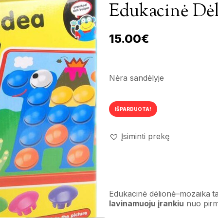
Edukacinė Dėl
15.00
€
Nėra sandėlyje
IŠPARDUOTA!
Įsiminti prekę
Edukacinė dėlionė–mozaika ta
lavinamuoju įrankiu
nuo pirm