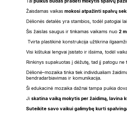
Tai
puikus būdas pradėti mokytis spalvų pažin
Žaisdamas vaikas
mokosi atpažinti spalvų seka
Dėlionės detalės yra stambios, todėl patogiai 
Šis žaislas saugus ir tinkamas vaikams nuo
2 m
Tvirta plastikinė konstrukcija užtikrina ilgaa
Visi kištukai lengvai įsistato ir išsiima, todėl v
Rinkinys supakuotas į dėžutę, tad jį patogu ne ti
Dėlionė–mozaika tinka tiek individualiam žaidimui,
bendradarbiavimas ir komunikacija.
Ši edukacinė mozaika dažnai tampa puikia dovana
Ji
skatina vaiką mokytis per žaidimą, lavina k
Suteikite savo vaikui galimybę kurti spalving