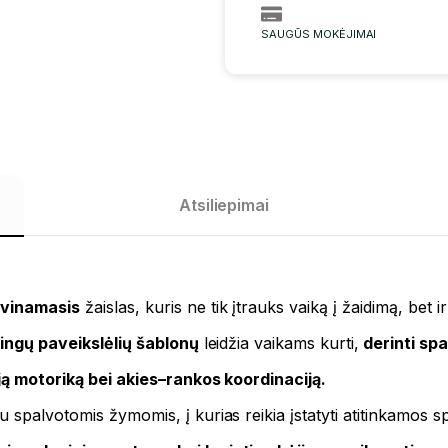
SAUGŪS MOKĖJIMAI
Atsiliepimai
avinamasis
žaislas, kuris ne tik įtrauks vaiką į žaidimą, bet i
tingų paveikslėlių šablonų
leidžia vaikams kurti,
derinti spa
ąją motoriką bei akies–rankos koordinaciją.
 spalvotomis žymomis, į kurias reikia įstatyti atitinkamos s