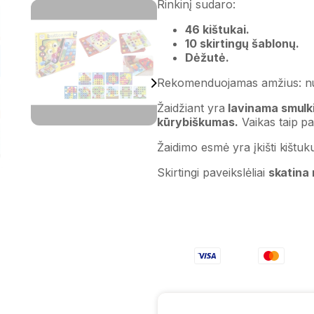
Rinkinį sudaro:
46 kištukai.
10 skirtingų šablonų.
Dėžutė.
Rekomenduojamas amžius: nu
Žaidžiant yra
lavinama smulki
kūrybiškumas.
Vaikas taip p
Žaidimo esmė yra įkišti kištuk
Skirtingi paveikslėliai
skatina 