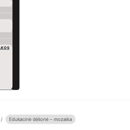
AKOS
/
Edukacinė dėlionė – mozaika