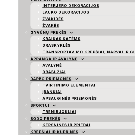
INTERJERO DEKORACIJOS
LAUKO DEKORACIJOS
ŽVAKIDĖS
ŽVAKĖS
GYVŪNŲ PREKĖS
KRAIKAS KATĖMS
DRASKYKLĖS
TRANSPORTAVIMO KREPŠIAI, NARVAI IR G
APRANGA IR AVALYNĖ
AVALYNĖ
DRABUŽIAI
DARBO PRIEMONĖS
TVIRTINIMO ELEMENTAI
ĮRANKIAI
APSAUGINĖS PRIEMONĖS
SPORTUI
TRENIRUOKLIAI
SODO PREKĖS
KEPSNINĖS IR PRIEDAI
KREPŠIAI IR KUPRINĖS