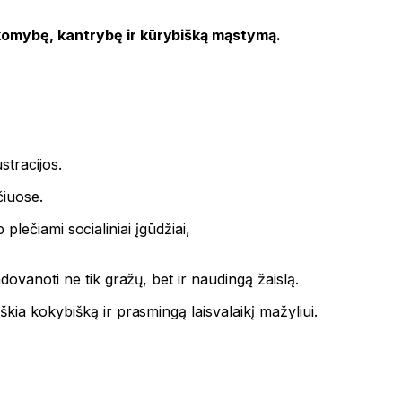
omybę, kantrybę ir kūrybišką mąstymą.
stracijos.
čiuose.
 plečiami socialiniai įgūdžiai,
ovanoti ne tik gražų, bet ir naudingą žaislą.
škia kokybišką ir prasmingą laisvalaikį mažyliui.