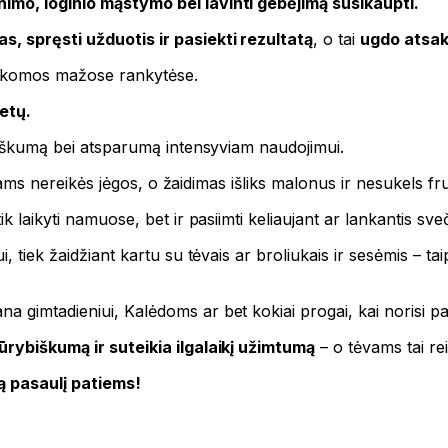
imo, loginio mąstymo bei lavinti gebėjimą susikaupti.
s, spręsti užduotis ir pasiekti rezultatą
, o tai
ugdo atsak
laikomos mažose rankytėse.
etų.
mžiškumą bei atsparumą intensyviam naudojimui.
aikams nereikės jėgos, o žaidimas išliks malonus ir nesukels fru
k laikyti namuose, bet ir pasiimti keliaujant ar lankantis sve
 tiek žaidžiant kartu su tėvais ar broliukais ir sesėmis – taip
 gimtadieniui, Kalėdoms ar bet kokiai progai, kai norisi pad
ūrybiškumą ir suteikia ilgalaikį užimtumą
– o tėvams tai rei
ą pasaulį patiems!