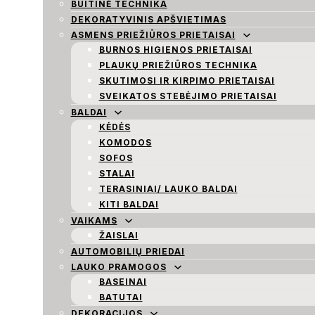
BUITINĖ TECHNIKA
DEKORATYVINIS APŠVIETIMAS
ASMENS PRIEŽIŪROS PRIETAISAI
BURNOS HIGIENOS PRIETAISAI
PLAUKŲ PRIEŽIŪROS TECHNIKA
SKUTIMOSI IR KIRPIMO PRIETAISAI
SVEIKATOS STEBĖJIMO PRIETAISAI
BALDAI
KĖDĖS
KOMODOS
SOFOS
STALAI
TERASINIAI/ LAUKO BALDAI
KITI BALDAI
VAIKAMS
ŽAISLAI
AUTOMOBILIŲ PRIEDAI
LAUKO PRAMOGOS
BASEINAI
BATUTAI
DEKORACIJOS