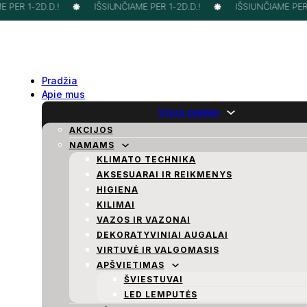
PER 1-2D.D.!
IŠSIUNČIAME PER 1-2D.D.!
IŠSIUNČIAME PER 1
Pradžia
Apie mus
Visos prekės
AKCIJOS
NAMAMS
KLIMATO TECHNIKA
AKSESUARAI IR REIKMENYS
HIGIENA
KILIMAI
VAZOS IR VAZONAI
DEKORATYVINIAI AUGALAI
VIRTUVĖ IR VALGOMASIS
APŠVIETIMAS
ŠVIESTUVAI
LED LEMPUTĖS