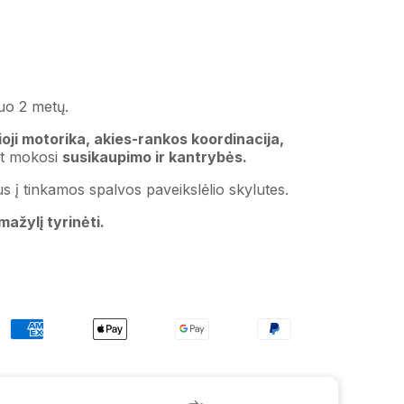
o 2 metų.
oji motorika, akies-rankos koordinacija,
at mokosi
susikaupimo ir kantrybės.
us į tinkamos spalvos paveikslėlio skylutes.
mažylį tyrinėti.