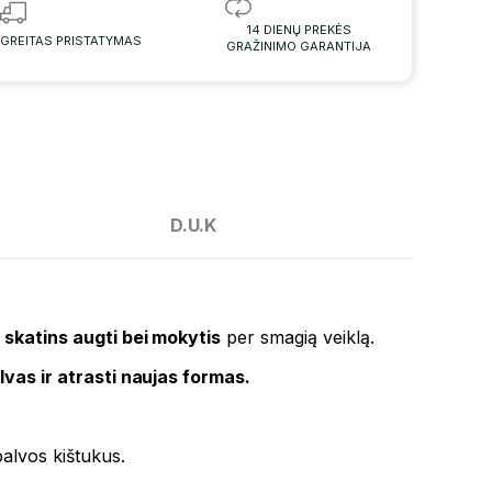
14 DIENŲ PREKĖS
GREITAS PRISTATYMAS
GRAŽINIMO GARANTIJA
D.U.K
r
skatins augti bei mokytis
per smagią veiklą.
lvas ir atrasti naujas formas.
palvos kištukus.