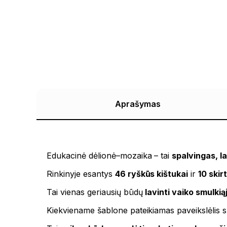
Aprašymas
Edukacinė dėlionė–mozaika – tai
spalvingas, l
Rinkinyje esantys
46 ryškūs kištukai
ir
10 skir
Tai vienas geriausių būdų
lavinti vaiko smulki
Kiekviename šablone pateikiamas paveikslėlis su