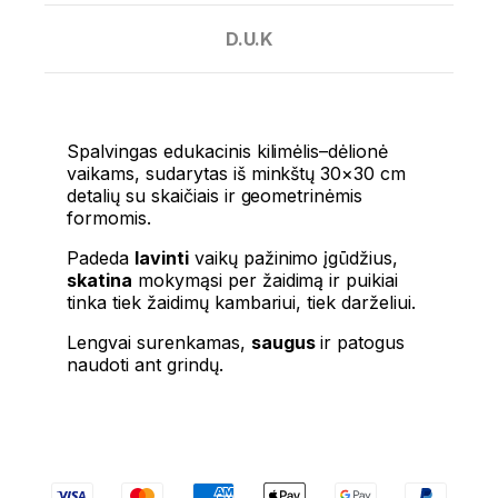
D.U.K
Spalvingas edukacinis kilimėlis–dėlionė
vaikams, sudarytas iš minkštų 30×30 cm
detalių su skaičiais ir geometrinėmis
formomis.
Padeda
lavinti
vaikų pažinimo įgūdžius,
skatina
mokymąsi per žaidimą ir puikiai
tinka tiek žaidimų kambariui, tiek darželiui.
Lengvai surenkamas,
saugus
ir patogus
naudoti ant grindų.