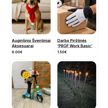
Augintinio Šventiniai
Darbo Pirštinės
Aksesuarai
‘PROF Work Basic’
6.00
€
1.50
€