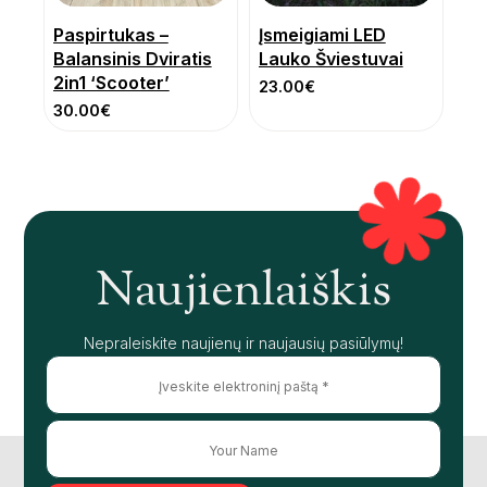
Paspirtukas –
Įsmeigiami LED
Balansinis Dviratis
Lauko Šviestuvai
2in1 ‘Scooter’
23.00
€
30.00
€
Naujienlaiškis
Nepraleiskite naujienų ir naujausių pasiūlymų!