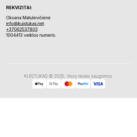
REKVIZITAI:
Oksana Matulevičienė
info@kuistukas.net
+37062537803
1004413 veiklos numeris.
KUISTUKAS © 2025, Visos teisės saugomos.