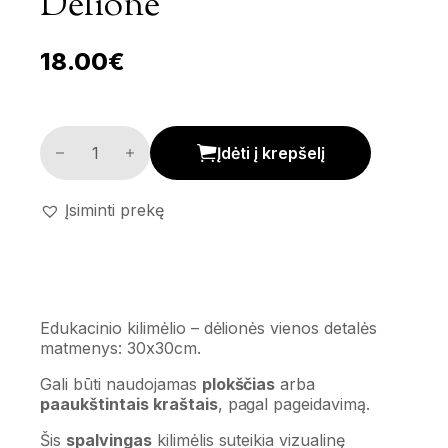
Dėlionė
18.00
€
Edukacinis kilimėlis/ dėlionė kiekis
Įdėti į krepšelį
Įsiminti prekę
Edukacinio kilimėlio – dėlionės vienos detalės
matmenys: 30x30cm.
Gali būti naudojamas
plokščias
arba
paaukštintais kraštais
, pagal pageidavimą.
Šis
spalvingas
kilimėlis suteikia vizualinę