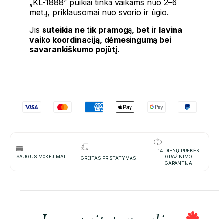
„KL-1888“ puikiai tinka vaikams nuo 2–6
metų, priklausomai nuo svorio ir ūgio.
Jis
suteikia ne tik pramogą, bet ir lavina
vaiko koordinaciją, dėmesingumą bei
savarankiškumo pojūtį.
14 DIENŲ PREKĖS
SAUGŪS MOKĖJIMAI
GRAŽINIMO
GREITAS PRISTATYMAS
GARANTIJA