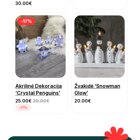
30.00
€
-17%
-17%
Akrilinė Dekoracija
Žvakidė ‘Snowman
‘Crystal Penguins’
Glow’
25.00
€
30.00
€
20.00
€
-17%