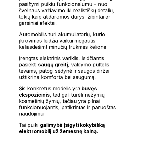
pasižymi puikiu funkcionalumu – nuo
švelnaus važiavimo iki realistiškų detalių,
tokių kaip atidaromos durys, žibintai ar
garsiniai efektai.
Automobilis turi akumuliatorių, kurio
įkrovimas leidžia vaikui mėgautis
keliasdešimt minučių trukmės kelione.
Įrengtas elektrinis variklis, leidžiantis
pasiekti
saugų greitį
, valdymo pultelis
tėvams, patogi sėdynė ir saugos diržai
užtikrina komfortą bei saugumą.
Šis konkretus modelis yra
buvęs
ekspozicinis
, tad gali turėti nežymių
kosmetinių žymių, tačiau yra pilnai
funkcionuojantis, patikrintas ir paruoštas
naudojimui.
Tai puiki
galimybė įsigyti kokybišką
elektromobilį už žemesnę kainą.