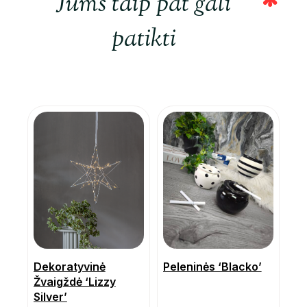
Jums taip pat gali
patikti
Dekoratyvinė
Peleninės ‘Blacko’
Žvaigždė ‘Lizzy
Silver’