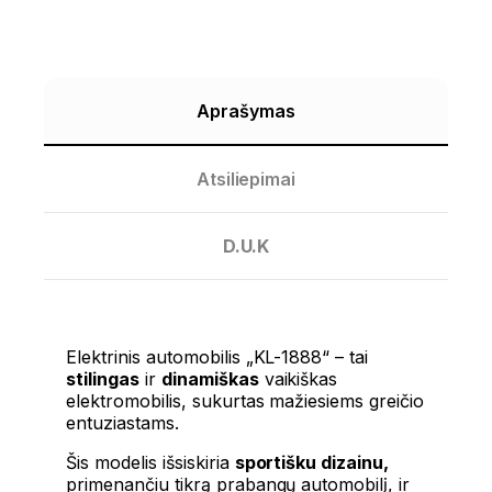
Aprašymas
Atsiliepimai
D.U.K
Elektrinis automobilis „KL-1888“ – tai
stilingas
ir
dinamiškas
vaikiškas
elektromobilis, sukurtas mažiesiems greičio
entuziastams.
Šis modelis išsiskiria
sportišku dizainu,
primenančiu tikrą prabangų automobilį, ir