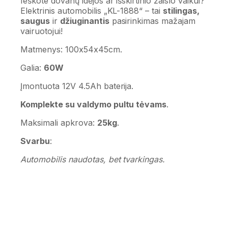
Ieškote dovanų idėjos ar išskirtinio žaislo vaikui?
Elektrinis automobilis „KL-1888“ – tai
stilingas,
saugus
ir
džiuginantis
pasirinkimas mažajam
vairuotojui!
Matmenys: 100x54x45cm.
Galia:
60W
Įmontuota 12V 4.5Ah baterija.
Komplekte su valdymo pultu tėvams
.
Maksimali apkrova:
25kg
.
Svarbu
:
Automobilis naudotas, bet tvarkingas.