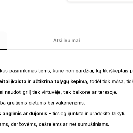
Atsiliepimai
uikus pasirinkimas tiems, kurie nori gardžiai, ką tik iškeptais
eitai įkaista
ir
užtikrina tolygų kepimą
, todėl tiek mėsa, ti
audoti grilį tiek virtuvėje, tiek balkone ar terasoje.
a greitiems pietums bei vakarienėms.
s anglimis ar dujomis
– tiesiog įjunkite ir pradėkite laikyti.
sniams, daržovėms, dešrelėms ar net sumuštiniams.