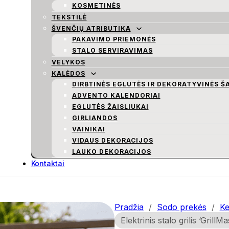
KOSMETINĖS
TEKSTILĖ
ŠVENČIŲ ATRIBUTIKA
PAKAVIMO PRIEMONĖS
STALO SERVIRAVIMAS
VELYKOS
KALĖDOS
DIRBTINĖS EGLUTĖS IR DEKORATYVINĖS Š
ADVENTO KALENDORIAI
EGLUTĖS ŽAISLIUKAI
GIRLIANDOS
VAINIKAI
VIDAUS DEKORACIJOS
LAUKO DEKORACIJOS
Kontaktai
Pradžia
/
Sodo prekės
/
Ke
Elektrinis stalo grilis ‘GrillM