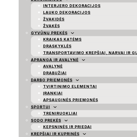
INTERJERO DEKORACIJOS
LAUKO DEKORACIJOS
ŽVAKIDĖS
ŽVAKĖS
GYVŪNŲ PREKĖS
KRAIKAS KATĖMS
DRASKYKLĖS
TRANSPORTAVIMO KREPŠIAI, NARVAI IR G
APRANGA IR AVALYNĖ
AVALYNĖ
DRABUŽIAI
DARBO PRIEMONĖS
TVIRTINIMO ELEMENTAI
ĮRANKIAI
APSAUGINĖS PRIEMONĖS
SPORTUI
TRENIRUOKLIAI
SODO PREKĖS
KEPSNINĖS IR PRIEDAI
KREPŠIAI IR KUPRINĖS