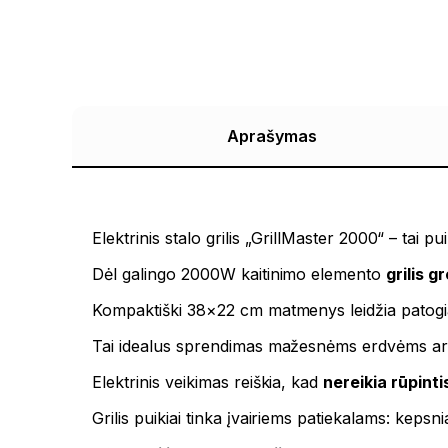
Aprašymas
Elektrinis stalo grilis „GrillMaster 2000“ – tai p
Dėl galingo 2000W kaitinimo elemento
grilis gr
Kompaktiški 38×22 cm matmenys leidžia patogiai n
Tai idealus sprendimas mažesnėms erdvėms arb
Elektrinis veikimas reiškia, kad
nereikia rūpinti
Grilis puikiai tinka įvairiems patiekalams: kep