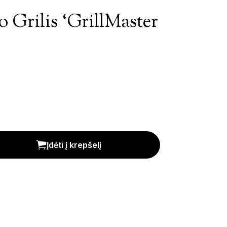
o Grilis ‘GrillMaster
ster 2000' kiekis
Įdėti į krepšelį