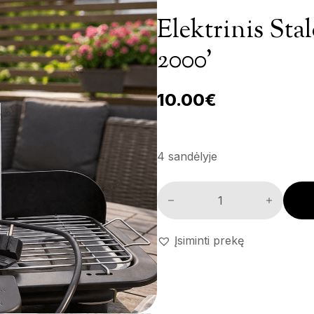
Elektrinis Stal
2000’
10.00
€
4 sandėlyje
Elektrinis stalo grilis 'GrillMa
Įsiminti prekę