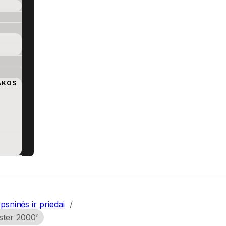
AKOS
psninės ir priedai
/
aster 2000’