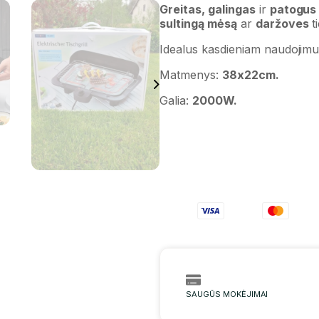
Greitas, galingas
ir
patogus
sultingą mėsą
ar
daržoves
t
Idealus kasdieniam naudojimui
Matmenys:
38x22cm.
Galia:
2000W.
SAUGŪS MOKĖJIMAI