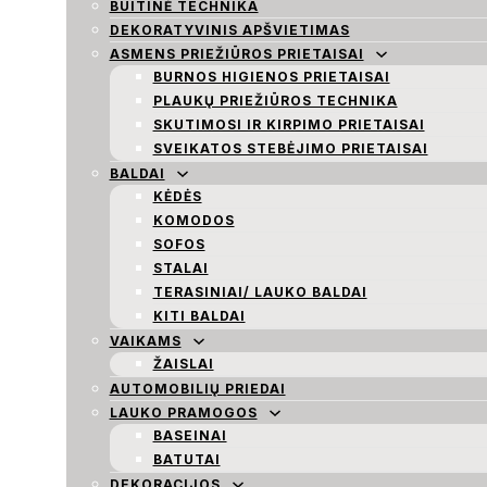
BUITINĖ TECHNIKA
DEKORATYVINIS APŠVIETIMAS
ASMENS PRIEŽIŪROS PRIETAISAI
BURNOS HIGIENOS PRIETAISAI
PLAUKŲ PRIEŽIŪROS TECHNIKA
SKUTIMOSI IR KIRPIMO PRIETAISAI
SVEIKATOS STEBĖJIMO PRIETAISAI
BALDAI
KĖDĖS
KOMODOS
SOFOS
STALAI
TERASINIAI/ LAUKO BALDAI
KITI BALDAI
VAIKAMS
ŽAISLAI
AUTOMOBILIŲ PRIEDAI
LAUKO PRAMOGOS
BASEINAI
BATUTAI
DEKORACIJOS