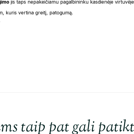
jimo
jis taps nepakeičiamu pagalbininku kasdienėje virtuvėje
, kuris vertina greitį, patogumą.
’
ms taip pat gali patikt