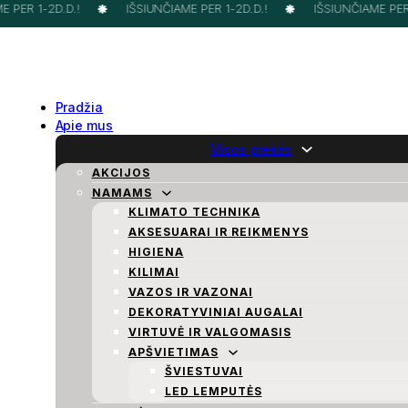
 PER 1-2D.D.!
IŠSIUNČIAME PER 1-2D.D.!
IŠSIUNČIAME PER 1
Pradžia
Apie mus
Visos prekės
AKCIJOS
NAMAMS
KLIMATO TECHNIKA
AKSESUARAI IR REIKMENYS
HIGIENA
KILIMAI
VAZOS IR VAZONAI
DEKORATYVINIAI AUGALAI
VIRTUVĖ IR VALGOMASIS
APŠVIETIMAS
ŠVIESTUVAI
LED LEMPUTĖS