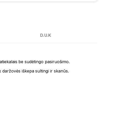
D.U.K
 patiekalais be sudėtingo pasiruošimo.
ek daržovės iškepa sultingi ir skanūs.