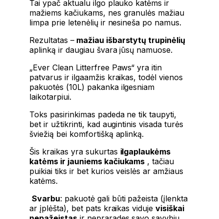
Tai ypač aktualu ilgo plauko katėms ir
mažiems kačiukams, nes granulės mažiau
limpa prie letenėlių ir nesineša po namus.
Rezultatas –
mažiau išbarstytų trupinėlių
aplinką ir daugiau švara jūsų namuose.
„Ever Clean Litterfree Paws“ yra itin
patvarus ir ilgaamžis kraikas, todėl vienos
pakuotės (10L) pakanka ilgesniam
laikotarpiui.
Toks pasirinkimas padeda ne tik taupyti,
bet ir užtikrinti, kad augintinis visada turės
šviežią bei komfortišką aplinką.
Šis kraikas yra sukurtas
ilgaplaukėms
katėms ir jauniems kačiukams
, tačiau
puikiai tiks ir bet kurios veislės ar amžiaus
katėms.
Svarbu
:
pakuotė gali būti pažeista (įlenkta
ar įplėšta), bet pats kraikas viduje
visiškai
nepažeistas
ir nepraradęs savo savybių.