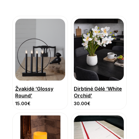
Žvakidė ‘Glossy
Dirbtinė Gėlė ‘White
Round’
Orchid’
15.00
€
30.00
€