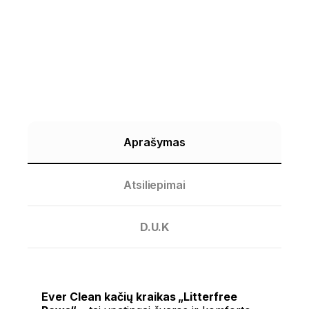
Aprašymas
Atsiliepimai
D.U.K
Ever Clean kačių kraikas „Litterfree