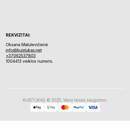
REKVIZITAI:
Oksana Matulevičienė
info@kuistukas.net
+37062537803
1004413 veiklos numeris.
KUISTUKAS © 2025, Visos teisės saugomos.