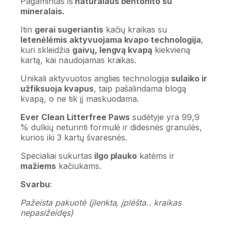
Pagamintas iš
natūralaus bentonito su
mineralais.
Itin
gerai sugeriantis
kačių kraikas su
letenėlėmis aktyvuojama kvapo technologija
,
kuri skleidžia
gaivų, lengvą kvapą
kiekvieną
kartą, kai naudojamas kraikas.
Unikali aktyvuotos anglies technologija
sulaiko ir
užfiksuoja kvapus
, taip pašalindama blogą
kvapą, o ne tik jį maskuodama.
Ever Clean Litterfree Paws
sudėtyje yra 99,9
% dulkių neturinti formulė ir didesnės granulės,
kurios iki 3 kartų švaresnės.
Specialiai sukurtas
ilgo plauko
katėms ir
mažiems
kačiukams.
Svarbu
:
Pažeista pakuotė (įlenkta, įplėšta.. kraikas
nepasižeidęs)