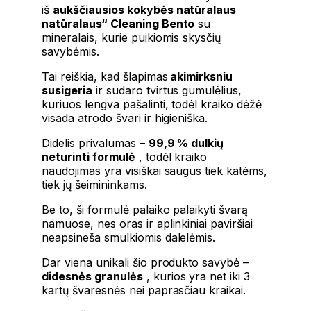
iš
aukščiausios kokybės natūralaus
natūralaus“ Cleaning Bento
su
mineralais, kurie puikiomis skysčių
savybėmis.
Tai reiškia, kad šlapimas
akimirksniu
susigeria
ir sudaro tvirtus gumulėlius,
kuriuos lengva pašalinti, todėl kraiko dėžė
visada atrodo švari ir higieniška.
Didelis privalumas –
99,9 % dulkių
neturinti formulė
, todėl kraiko
naudojimas yra visiškai saugus tiek katėms,
tiek jų šeimininkams.
Be to, ši formulė palaiko palaikyti švarą
namuose, nes oras ir aplinkiniai paviršiai
neapsineša smulkiomis dalelėmis.
Dar viena unikali šio produkto savybė –
didesnės granulės
, kurios yra net iki 3
kartų švaresnės nei paprasčiau kraikai.