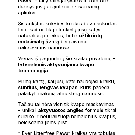
Paws“
– tai ypatingai švaros ir komforto
derinys jūsų augintiniui ir visai namų
aplinkai.
Šis aukštos kokybės kraikas buvo sukurtas
taip, kad ne tik patenkintų jūsų katės
natūralius poreikius, bet ir
užtikrintų
maksimalią švarą
bei gaivumo
reikalavimus namuose.
Vienas iš pagrindinių šio kraiko privalumų –
letenėlėmis aktyvuojama kvapo
technologija
.
Pirmą kartą, kai jūsų katė naudojasi kraiku,
subtilus, lengvas kvapas
, kuris padeda
palaikyti malonią atmosferą namuose.
Tačiau tai nėra vien tik kvapo maskavimas
– unikali
aktyvuotos anglies formulė
tikrai
sulaiko ir neutralizuoja nemalonius kvapus,
neleisdama jiems plisti.
“ Ever Litterfree Paws“
kraikas yra tobulas