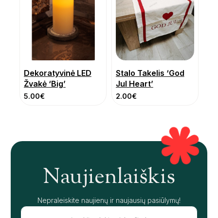
Dekoratyvinė LED
Stalo Takelis ‘God
Žvakė ‘Big’
Jul Heart’
5.00
€
2.00
€
Naujienlaiškis
Nepraleiskite naujienų ir naujausių pasiūlymų!