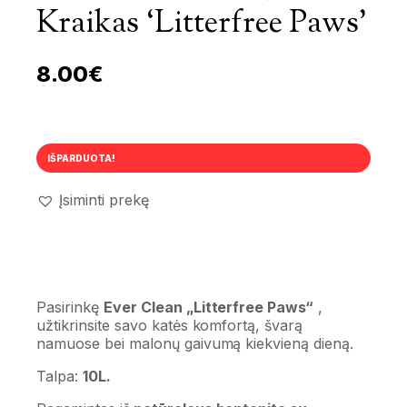
Kraikas ‘Litterfree Paws’
8.00
€
IŠPARDUOTA!
Įsiminti prekę
Pasirinkę
Ever Clean „Litterfree Paws“
,
užtikrinsite savo katės komfortą, švarą
namuose bei malonų gaivumą kiekvieną dieną.
Talpa:
10L.