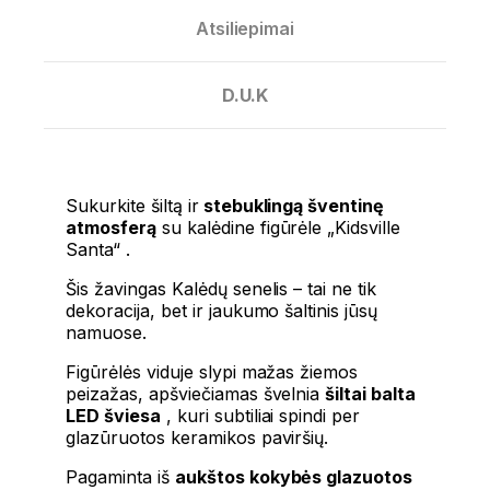
Atsiliepimai
D.U.K
Sukurkite šiltą ir
stebuklingą šventinę
atmosferą
su
kalėdine figūrėle „Kidsville
Santa“
.
Šis žavingas Kalėdų senelis – tai ne tik
dekoracija, bet ir jaukumo šaltinis jūsų
namuose.
Figūrėlės viduje slypi mažas žiemos
peizažas, apšviečiamas švelnia
šiltai balta
LED šviesa
, kuri subtiliai spindi per
glazūruotos keramikos paviršių.
Pagaminta iš
aukštos kokybės glazuotos