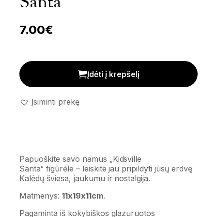
Santa’
7.00
€
Figūrėlė 'Kidsville Santa' kiekis
Įdėti į krepšelį
Įsiminti prekę
Papuoškite savo namus
„Kidsville
Santa“
figūrėle – leiskite jau pripildyti jūsų erdvę
Kalėdų šviesa, jaukumu ir nostalgija.
Matmenys:
11x19x11cm
.
Pagaminta iš kokybiškos glazuruotos