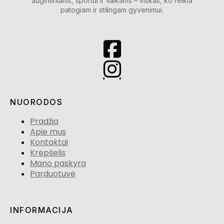
augintiniams, sportui ir vaikams – viskas, ko reikia
patogiam ir stilingam gyvenimui.
NUORODOS
Pradžia
Apie mus
Kontaktai
Krepšelis
Mano paskyra
Parduotuvė
INFORMACIJA