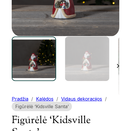
Pradžia
/
Kalėdos
/
Vidaus dekoracijos
/
Figūrėlė ‘Kidsville Santa’
Figūrėlė ‘Kidsville