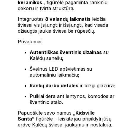
keramikos
, figūrėlė pagaminta rankiniu
dekoru ir tvirta struktūra.
Integruotas
8 valandų laikmatis
leidžia
šviesai vis įsijungti ir išsijungti, kad visada
džiaugtis jaukia šviesa be rūpesčių.
Privalumai:
Autentiškas šventinis dizainas
su
Kalėdų seneliu;
Švelnus LED apšvietimas su
automatiniu laikmačiu;
Rankų darbo detalės
ir blizgi glazūra;
Puikiai dera ant lentynos, komodos ar
šventinio stalo.
Papuoškite savo namus
„Kidsville
Santa“
figūrėle – leiskite jau pripildyti jūsų
erdvę Kalėdų šviesa, jaukumu ir nostalgija.