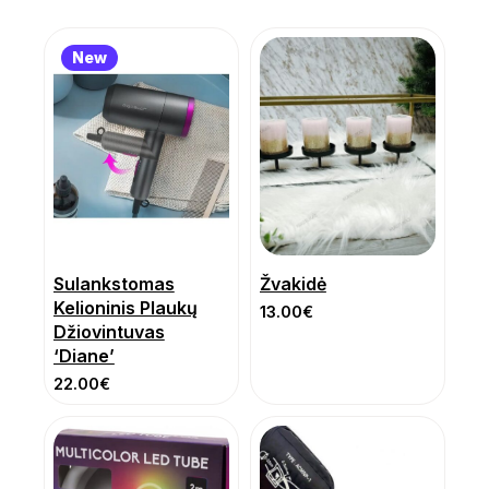
New
Sulankstomas
Žvakidė
Kelioninis Plaukų
13.00
€
Džiovintuvas
‘Diane’
22.00
€