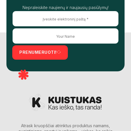
Nepraleiskite naujienų ir naujausių pasiūlymų!
PRENUMERUOTI!
Atrask kruopščiai atrinktus produktus namams,