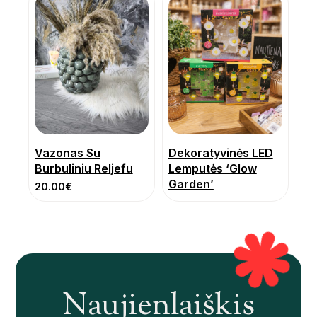
Vazonas Su
Dekoratyvinės LED
Burbuliniu Reljefu
Lemputės ‘Glow
Garden’
20.00
€
Naujienlaiškis