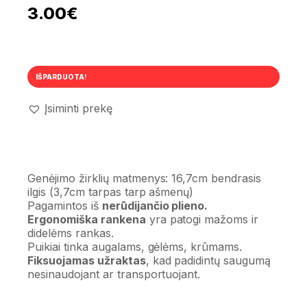
3.00
€
IŠPARDUOTA!
Įsiminti prekę
Genėjimo žirklių matmenys: 16,7cm bendrasis
ilgis (3,7cm tarpas tarp ašmenų)
Pagamintos iš
nerūdijančio plieno.
Ergonomiška rankena
yra patogi mažoms ir
didelėms rankas.
Puikiai tinka augalams, gėlėms, krūmams.
Fiksuojamas užraktas
, kad padidintų saugumą
nesinaudojant ar transportuojant.