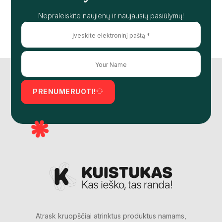
Nepraleiskite naujienų ir naujausių pasiūlymų!
PRENUMERUOTI!
Atrask kruopščiai atrinktus produktus namams,