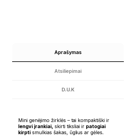
Aprašymas
Atsiliepimai
D.U.K
Mini genėjimo žirklės – tai kompaktiški ir
lengvi įrankiai,
skirti tiksliai ir
patogiai
kirpti
smulkias šakas, ūglius ar gėles.