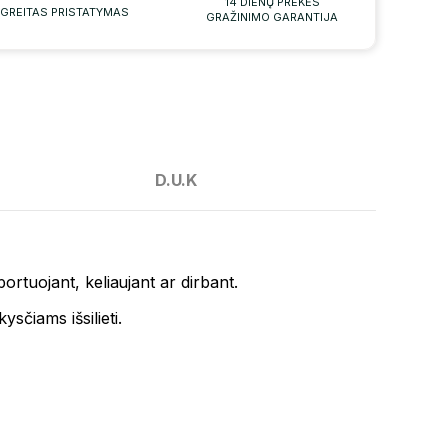
14 DIENŲ PREKĖS
GREITAS PRISTATYMAS
GRAŽINIMO GARANTIJA
D.U.K
ortuojant, keliaujant ar dirbant.
kysčiams išsilieti.