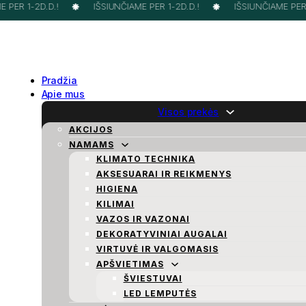
PER 1-2D.D.!
IŠSIUNČIAME PER 1-2D.D.!
IŠSIUNČIAME PER 1
Pradžia
Apie mus
Visos prekės
AKCIJOS
NAMAMS
KLIMATO TECHNIKA
AKSESUARAI IR REIKMENYS
HIGIENA
KILIMAI
VAZOS IR VAZONAI
DEKORATYVINIAI AUGALAI
VIRTUVĖ IR VALGOMASIS
APŠVIETIMAS
ŠVIESTUVAI
LED LEMPUTĖS