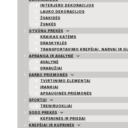
INTERJERO DEKORACIJOS
LAUKO DEKORACIJOS
ŽVAKIDĖS
ŽVAKĖS
GYVŪNŲ PREKĖS
KRAIKAS KATĖMS
DRASKYKLĖS
TRANSPORTAVIMO KREPŠIAI, NARVAI IR G
APRANGA IR AVALYNĖ
AVALYNĖ
DRABUŽIAI
DARBO PRIEMONĖS
TVIRTINIMO ELEMENTAI
ĮRANKIAI
APSAUGINĖS PRIEMONĖS
SPORTUI
TRENIRUOKLIAI
SODO PREKĖS
KEPSNINĖS IR PRIEDAI
KREPŠIAI IR KUPRINĖS