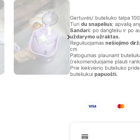
Gertuvės/ buteliuko talpa 10
Turi
du snapelius
: apvalią a
Sandari:
po dangteliu ir po au
uždarymo užraktas.
Reguliuojamas
nešiojimo dirž
cm
Patogumas plaunant buteliuką,
(rekomenduojame plauti rank
Prie kiekvieno buteliuko pride
buteliukui
papuošti.