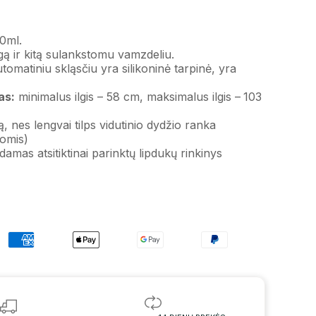
00ml.
ngą ir kitą sulankstomu vamzdeliu.
tomatiniu skląsčiu yra silikoninė tarpinė, yra
as:
minimalus ilgis – 58 cm, maksimalus ilgis – 103
 nes lengvai tilps vidutinio dydžio ranka
omis)
damas atsitiktinai parinktų lipdukų rinkinys