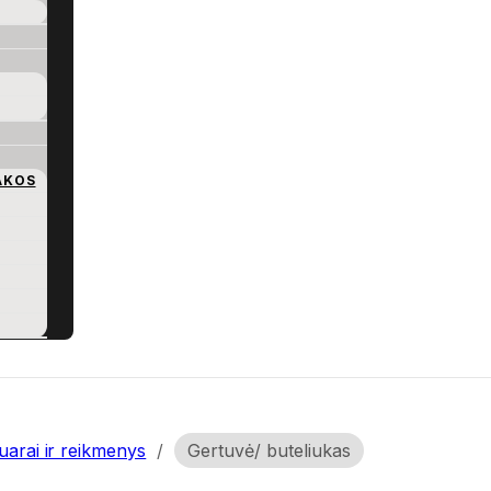
AKOS
arai ir reikmenys
/
Gertuvė/ buteliukas