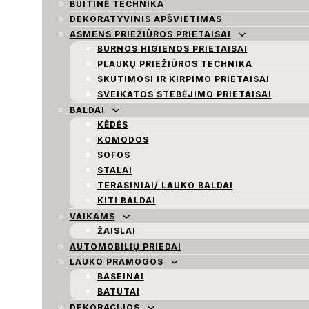
BUITINĖ TECHNIKA
DEKORATYVINIS APŠVIETIMAS
ASMENS PRIEŽIŪROS PRIETAISAI
BURNOS HIGIENOS PRIETAISAI
PLAUKŲ PRIEŽIŪROS TECHNIKA
SKUTIMOSI IR KIRPIMO PRIETAISAI
SVEIKATOS STEBĖJIMO PRIETAISAI
BALDAI
KĖDĖS
KOMODOS
SOFOS
STALAI
TERASINIAI/ LAUKO BALDAI
KITI BALDAI
VAIKAMS
ŽAISLAI
AUTOMOBILIŲ PRIEDAI
LAUKO PRAMOGOS
BASEINAI
BATUTAI
DEKORACIJOS