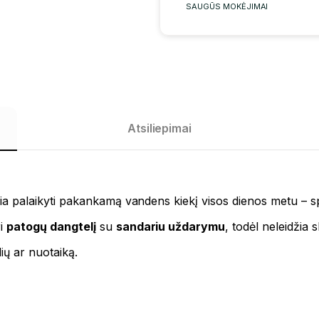
SAUGŪS MOKĖJIMAI
Atsiliepimai
džia palaikyti pakankamą vandens kiekį visos dienos metu – sp
ri
patogų dangtelį
su
sandariu uždarymu
, todėl neleidžia s
ilių ar nuotaiką.