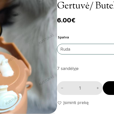
Gertuvė/ Bute
6.00
€
Spalva
7 sandėlyje
Gertuvė/ buteliukas kiekis
Įsiminti prekę