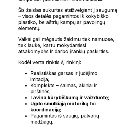
Šis žaislas sukurtas atsižvelgiant į saugumą
– visos detalės pagamintos iš kokybiško
plastiko, be aštrių kampų ar pavojingų
elementų.
Vaikai gali mėgautis žaidimu tiek namuose,
tiek lauke, kartu mokydamiesi
atsakomybės ir darbo įrankių paskirties.
Kodėl verta rinktis šį rinkinį:
Realistiškas garsas ir judėjimo
imitacija;
Komplekte – šalmas, akiniai ir
pirštinės;
Lavina kūrybiškumą ir vaizduotę;
Ugdo smulkiąją motoriką
bei
koordinaciją;
Pagamintas iš saugių, patvarių
medžiagų.