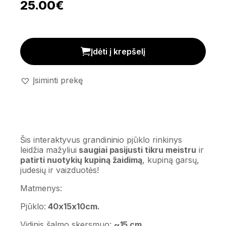
25.00
€
Grandininis pjūklas su priedais kiekis
Įdėti į krepšelį
Įsiminti prekę
Šis interaktyvus grandininio pjūklo rinkinys
leidžia mažyliui
saugiai pasijusti tikru meistru
ir
patirti nuotykių kupiną žaidimą
, kupiną garsų,
judesių ir vaizduotės!
Matmenys:
Pjūklo:
40x15x10cm.
Vidinis šalmo skersmuo:
~15 cm.