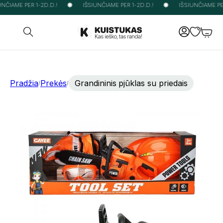
NČIAME PER 1-2D.D.!
IŠSIUNČIAME PER 1-2D.D.!
IŠSIUNČIAME PER
Pradžia
Prekės
Grandininis pjūklas su priedais
/
/