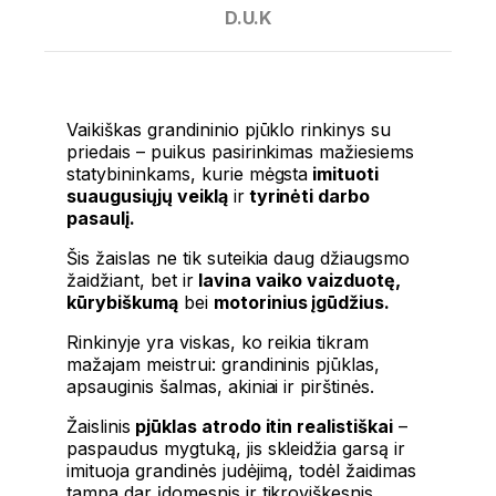
D.U.K
Vaikiškas grandininio pjūklo rinkinys su
priedais – puikus pasirinkimas mažiesiems
statybininkams, kurie mėgsta
imituoti
suaugusiųjų veiklą
ir
tyrinėti darbo
pasaulį.
Šis žaislas ne tik suteikia daug džiaugsmo
žaidžiant, bet ir
lavina vaiko vaizduotę,
kūrybiškumą
bei
motorinius įgūdžius.
Rinkinyje yra viskas, ko reikia tikram
mažajam meistrui: grandininis pjūklas,
apsauginis šalmas, akiniai ir pirštinės.
Žaislinis
pjūklas atrodo itin realistiškai
–
paspaudus mygtuką, jis skleidžia garsą ir
imituoja grandinės judėjimą, todėl žaidimas
tampa dar įdomesnis ir tikroviškesnis.