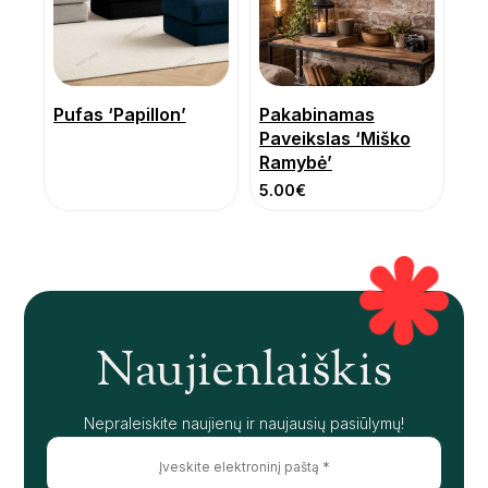
Pufas ‘Papillon’
Pakabinamas
Paveikslas ‘Miško
Ramybė’
5.00
€
Naujienlaiškis
Nepraleiskite naujienų ir naujausių pasiūlymų!