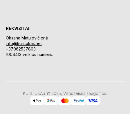
REKVIZITAI:
Oksana Matulevičienė
info@kuistukas.net
+37062537803
1004413 veiklos numeris.
KUISTUKAS © 2025, Visos teisės saugomos.