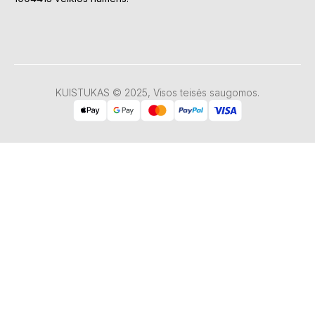
KUISTUKAS © 2025, Visos teisės saugomos.