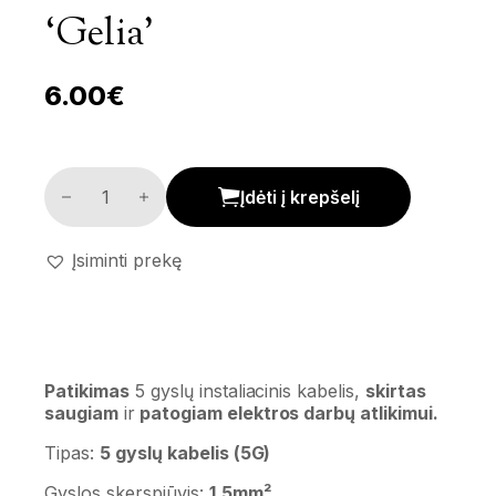
‘Gelia’
6.00
€
Instaliacinis kabelis 10m 'Gelia' kiekis
Įdėti į krepšelį
Įsiminti prekę
Patikimas
5 gyslų instaliacinis kabelis,
skirtas
saugiam
ir
patogiam elektros darbų atlikimui.
Tipas:
5 gyslų kabelis (5G)
Gyslos skerspjūvis:
1,5mm²