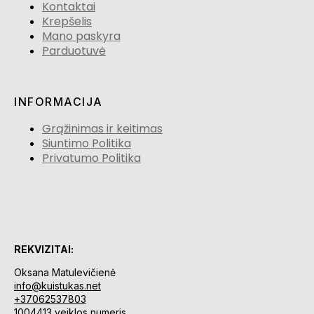
Kontaktai
Krepšelis
Mano paskyra
Parduotuvė
INFORMACIJA
Grąžinimas ir keitimas
Siuntimo Politika
Privatumo Politika
REKVIZITAI:
Oksana Matulevičienė
info@kuistukas.net
+37062537803
1004413 veiklos numeris.