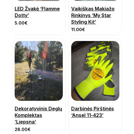
LED Žvakė ‘Flamme
Vaikiškas Makiažo
Dotty’
Rinkinys ‘My Star
Styling Kit’
5.00
€
11.00
€
Dekoratyvinis Deglų
Darbinės Pirštinės
Komplektas
‘Ansel 11-423’
‘Liepsna’
28.00
€