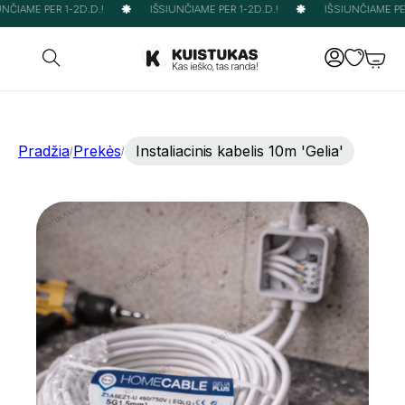
NČIAME PER 1-2D.D.!
IŠSIUNČIAME PER 1-2D.D.!
IŠSIUNČIAME PER 
Pradžia
Prekės
Instaliacinis kabelis 10m 'Gelia'
/
/