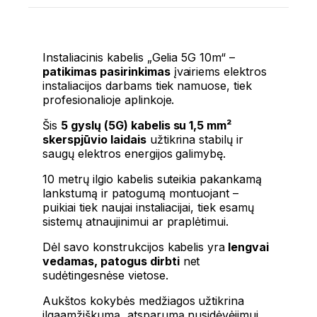
Instaliacinis kabelis „Gelia 5G 10m“ –
patikimas pasirinkimas
įvairiems elektros
instaliacijos darbams tiek namuose, tiek
profesionalioje aplinkoje.
Šis
5 gyslų (5G) kabelis su 1,5 mm²
skerspjūvio laidais
užtikrina stabilų ir
saugų elektros energijos galimybę.
10 metrų ilgio kabelis suteikia pakankamą
lankstumą ir patogumą montuojant –
puikiai tiek naujai instaliacijai, tiek esamų
sistemų atnaujinimui ar praplėtimui.
Dėl savo konstrukcijos kabelis yra
lengvai
vedamas, patogus dirbti
net
sudėtingesnėse vietose.
Aukštos kokybės medžiagos užtikrina
ilgaamžiškumą, atsparumą nusidėvėjimui