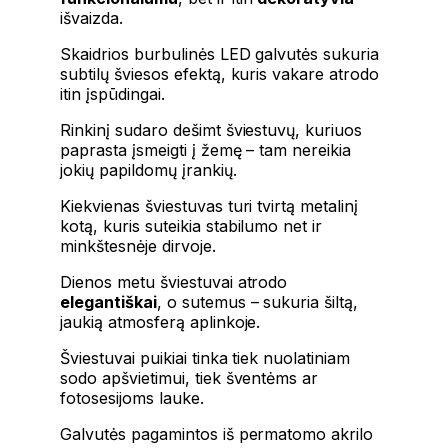
išvaizda.
Skaidrios burbulinės LED galvutės sukuria
subtilų šviesos efektą, kuris vakare atrodo
itin įspūdingai.
Rinkinį sudaro dešimt šviestuvų, kuriuos
paprasta įsmeigti į žemę – tam nereikia
jokių papildomų įrankių.
Kiekvienas šviestuvas turi tvirtą metalinį
kotą, kuris suteikia stabilumo net ir
minkštesnėje dirvoje.
Dienos metu šviestuvai atrodo
elegantiškai
, o sutemus – sukuria šiltą,
jaukią atmosferą aplinkoje.
Šviestuvai puikiai tinka tiek nuolatiniam
sodo apšvietimui, tiek šventėms ar
fotosesijoms lauke.
Galvutės pagamintos iš permatomo akrilo