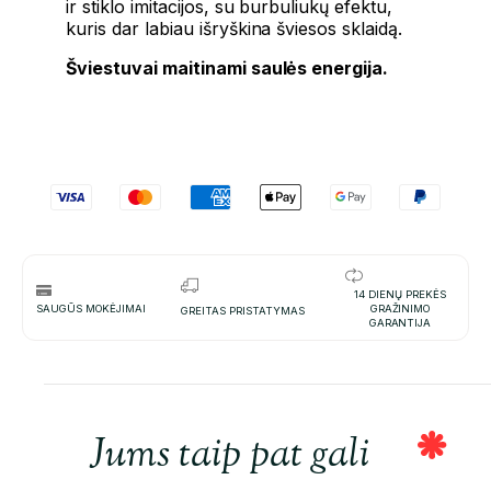
ir stiklo imitacijos, su burbuliukų efektu,
kuris dar labiau išryškina šviesos sklaidą.
Šviestuvai maitinami saulės energija.
14 DIENŲ PREKĖS
SAUGŪS MOKĖJIMAI
GRAŽINIMO
GREITAS PRISTATYMAS
GARANTIJA
Jums taip pat gali