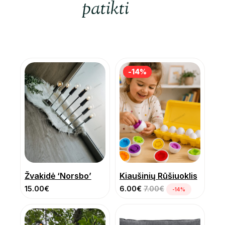
patikti
-14%
-14%
Žvakidė ‘Norsbo’
Kiaušinių Rūšiuoklis
15.00
€
6.00
€
7.00
€
-14%