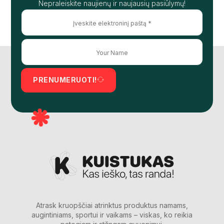
Nepraleiskite naujienų ir naujausių pasiūlymų!
PRENUMERUOTI!
Atrask kruopščiai atrinktus produktus namams,
augintiniams, sportui ir vaikams – viskas, ko reikia