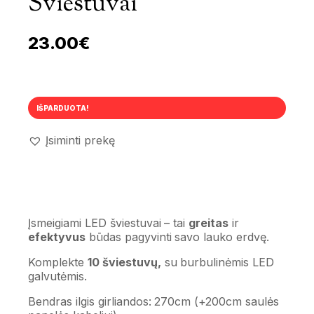
Šviestuvai
23.00
€
IŠPARDUOTA!
Įsiminti prekę
Įsmeigiami LED šviestuvai – tai
greitas
ir
efektyvus
būdas pagyvinti savo lauko erdvę.
Komplekte
10 šviestuvų,
su burbulinėmis LED
galvutėmis.
Bendras ilgis girliandos: 270cm (+200cm saulės