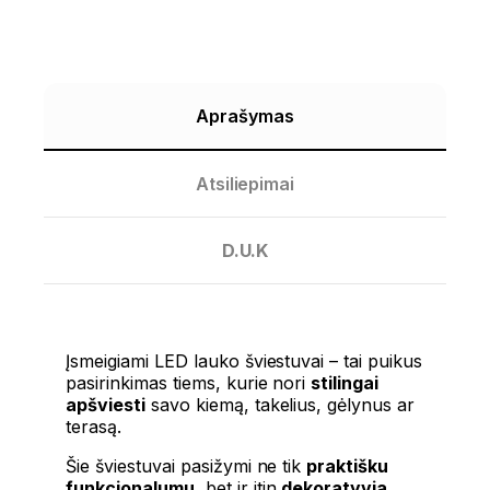
Aprašymas
Atsiliepimai
D.U.K
Įsmeigiami LED lauko šviestuvai – tai puikus
pasirinkimas tiems, kurie nori
stilingai
apšviesti
savo kiemą, takelius, gėlynus ar
terasą.
Šie šviestuvai pasižymi ne tik
praktišku
funkcionalumu
, bet ir itin
dekoratyvia