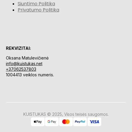
Siuntimo Politika
Privatumo Politika
REKVIZITAI:
Oksana Matulevičienė
info@kuistukas.net
+37062537803
1004413 veiklos numeris.
KUISTUKAS © 2025, Visos teisės saugomos.