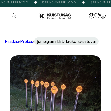
NČIAME PER 1-2D.D.!
IŠSIUNČIAME PER 1-2D.D.!
IŠSIUNČIAME PER
Pradžia
Prekės
Įsmeigiami LED lauko šviestuvai
/
/