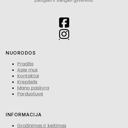
patogiam ir stilingam gyvenimui.
NUORODOS
Pradžia
Apie mus
Kontaktai
Krepšelis
Mano paskyra
Parduotuvė
INFORMACIJA
Grąžinimas ir keitimas