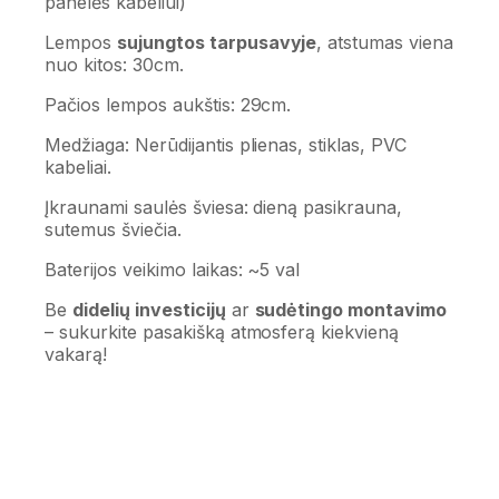
panelės kabeliui)
Lempos
sujungtos tarpusavyje
, atstumas viena
nuo kitos: 30cm.
Pačios lempos aukštis: 29cm.
Medžiaga: Nerūdijantis plienas, stiklas, PVC
kabeliai.
Įkraunami saulės šviesa: dieną pasikrauna,
sutemus šviečia.
Baterijos veikimo laikas: ~5 val
Be
didelių investicijų
ar
sudėtingo montavimo
– sukurkite pasakišką atmosferą kiekvieną
vakarą!