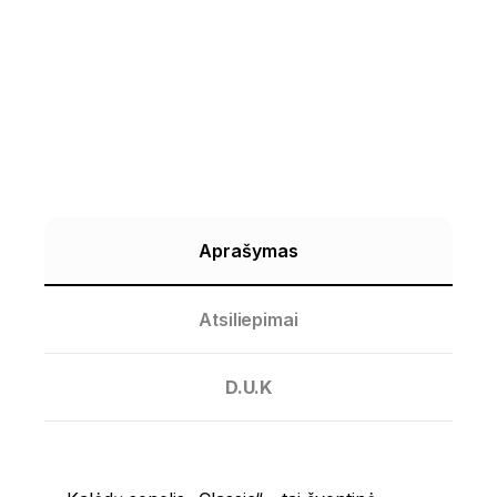
Aprašymas
Atsiliepimai
D.U.K