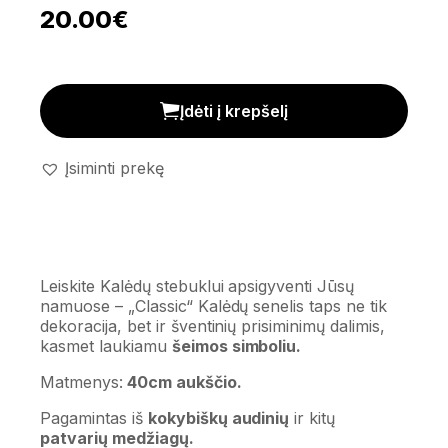
20.00
€
Kalėdų senelis 'Classic' kiekis
Įdėti į krepšelį
Įsiminti prekę
Leiskite Kalėdų stebuklui apsigyventi Jūsų
namuose – „Classic“ Kalėdų senelis taps ne tik
dekoracija, bet ir šventinių prisiminimų dalimis,
kasmet laukiamu
šeimos simboliu.
Matmenys:
40cm aukščio.
Pagamintas iš
kokybiškų audinių
ir kitų
patvarių medžiagų.