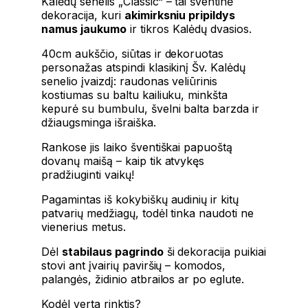
Kalėdų senelis „Classic“
– tai šventinė
dekoracija, kuri
akimirksniu pripildys
namus jaukumo
ir tikros Kalėdų dvasios.
40cm aukščio, siūtas ir dekoruotas
personažas atspindi klasikinį Šv. Kalėdų
senelio įvaizdį: raudonas veliūrinis
kostiumas su baltu kailiuku, minkšta
kepurė su bumbulu, švelni balta barzda ir
džiaugsminga išraiška.
Rankose jis laiko šventiškai papuoštą
dovanų maišą – kaip tik atvykęs
pradžiuginti vaikų!
Pagamintas iš kokybiškų audinių ir kitų
patvarių medžiagų, todėl tinka naudoti ne
vienerius metus.
Dėl
stabilaus pagrindo
ši dekoracija puikiai
stovi ant įvairių paviršių – komodos,
palangės, židinio atbrailos ar po eglute.
Kodėl verta rinktis?