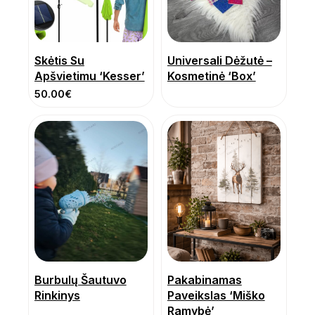
Skėtis Su
Universali Dėžutė –
Apšvietimu ‘Kesser’
Kosmetinė ‘Box’
50.00
€
Burbulų Šautuvo
Pakabinamas
Rinkinys
Paveikslas ‘Miško
Ramybė’