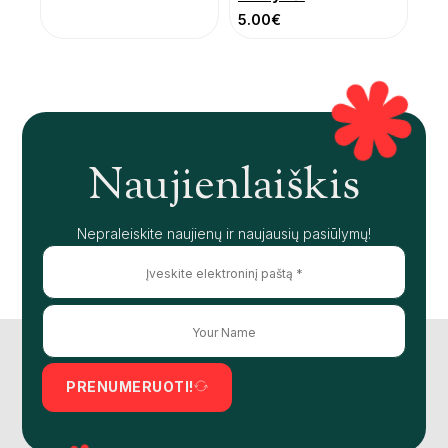
5.00
€
Naujienlaiškis
Nepraleiskite naujienų ir naujausių pasiūlymų!
PRENUMERUOTI!