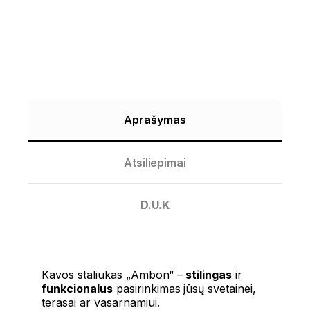
Aprašymas
Atsiliepimai
D.U.K
Kavos staliukas „Ambon“ –
stilingas
ir
funkcionalus
pasirinkimas jūsų svetainei,
terasai ar vasarnamiui.