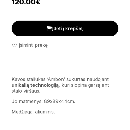
120.00
€
Kavos staliukas 'Ambon' kiekis
Įdėti į krepšelį
Įsiminti prekę
Kavos staliukas ‘Ambon’ sukurtas naudojant
unikalią technologiją
, kuri slopina garsą ant
stalo viršaus.
Jo matmenys: 89x89x44cm.
Medžiaga: aliuminis.