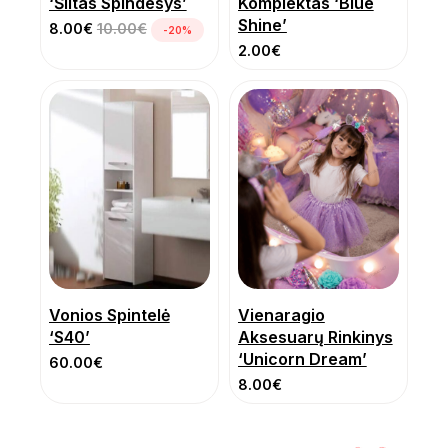
‘Šiltas Spindesys’
Komplektas ‘Blue
Shine’
8.00
€
10.00
€
-20%
2.00
€
Vonios Spintelė
Vienaragio
‘S40’
Aksesuarų Rinkinys
‘Unicorn Dream’
60.00
€
8.00
€