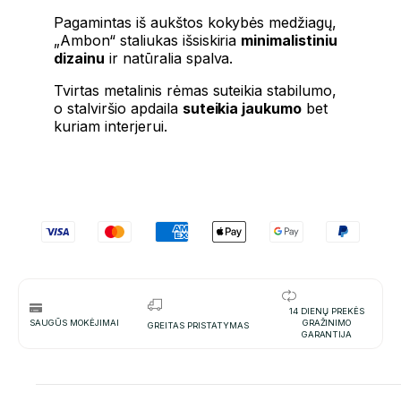
Pagamintas iš aukštos kokybės medžiagų,
„Ambon“ staliukas išsiskiria
minimalistiniu
dizainu
ir natūralia spalva.
Tvirtas metalinis rėmas suteikia stabilumo,
o stalviršio apdaila
suteikia jaukumo
bet
kuriam interjerui.
14 DIENŲ PREKĖS
SAUGŪS MOKĖJIMAI
GRAŽINIMO
GREITAS PRISTATYMAS
GARANTIJA