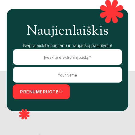
Naujienlaiškis
Nepraleiskite naujienų ir naujausių pasiūlymų!
PRENUMERUOTI!