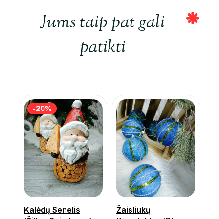
Jums taip pat gali
patikti
-20%
-20%
Kalėdų Senelis
Žaisliukų