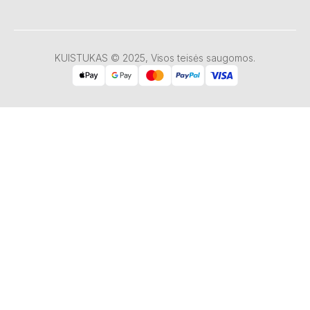
KUISTUKAS © 2025, Visos teisės saugomos.