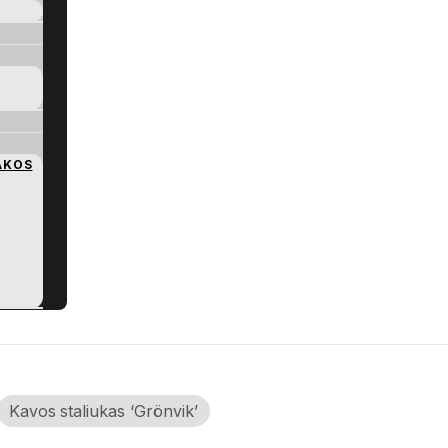
AKOS
Kavos staliukas ‘Grönvik’