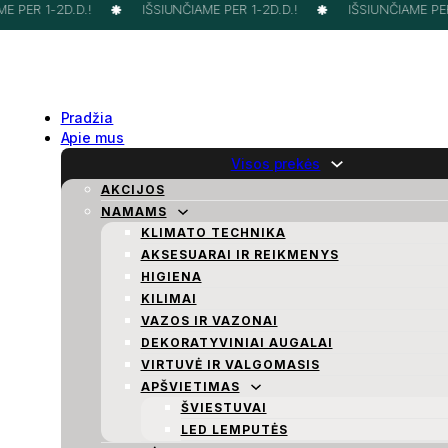
 PER 1-2D.D.!
IŠSIUNČIAME PER 1-2D.D.!
IŠSIUNČIAME PER 
Pradžia
Apie mus
Visos prekės
AKCIJOS
NAMAMS
KLIMATO TECHNIKA
AKSESUARAI IR REIKMENYS
HIGIENA
KILIMAI
VAZOS IR VAZONAI
DEKORATYVINIAI AUGALAI
VIRTUVĖ IR VALGOMASIS
APŠVIETIMAS
ŠVIESTUVAI
LED LEMPUTĖS