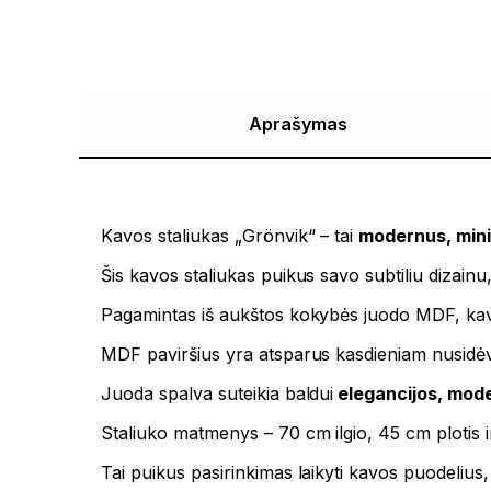
Aprašymas
Kavos staliukas „Grönvik“ – tai
modernus, mini
Šis kavos staliukas puikus savo subtiliu dizainu, k
Pagamintas iš aukštos kokybės juodo MDF, kav
MDF paviršius yra atsparus kasdieniam nusidėvėj
Juoda spalva suteikia baldui
elegancijos, mode
Staliuko matmenys – 70 cm ilgio, 45 cm plotis i
Tai puikus pasirinkimas laikyti kavos puodelius