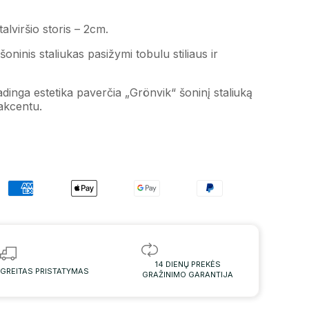
talviršio storis – 2cm.
s šoninis staliukas pasižymi tobulu stiliaus ir
dinga estetika paverčia „Grönvik“ šoninį staliuką
akcentu.
14 DIENŲ PREKĖS
GREITAS PRISTATYMAS
GRAŽINIMO GARANTIJA