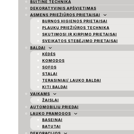
BUITINĖ TECHNIKA
DEKORATYVINIS APŠVIETIMAS
ASMENS PRIEŽIŪROS PRIETAISAI
BURNOS HIGIENOS PRIETAISAI
PLAUKŲ PRIEŽIŪROS TECHNIKA
SKUTIMOSI IR KIRPIMO PRIETAISAI
SVEIKATOS STEBĖJIMO PRIETAISAI
BALDAI
KĖDĖS
KOMODOS
SOFOS
STALAI
TERASINIAI/ LAUKO BALDAI
KITI BALDAI
VAIKAMS
ŽAISLAI
AUTOMOBILIŲ PRIEDAI
LAUKO PRAMOGOS
BASEINAI
BATUTAI
DEKORACIJOS