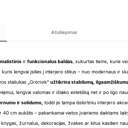
Atsiliepimai
malistinis
ir
funkcionalus baldas
, sukurtas tiems, kurie ve
uris lengvai įsilies į interjero stilius – nuo ​​modernaus ir sk
os staliukas „Grönvik“
užtikrina stabilumą, ilgaamžiškum
imui, lengvai valomas ir išlaiko estetišką net ir po ilgo nau
rnumo ir solidumo,
todėl jis tampa išskirtiniu interjero akce
r 40 cm aukštis – pakankamai vietos įvairiems daiktams laiky
, knygas, žurnalus, dekoracijas, žvakes ar kitus kasdien na