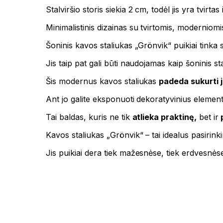
Stalviršio storis siekia 2 cm, todėl jis yra tvirtas 
Minimalistinis dizainas su tvirtomis, moderniomis
Šoninis kavos staliukas „Grönvik“ puikiai tinka st
Jis taip pat gali būti naudojamas kaip šoninis 
Šis modernus kavos staliukas
padeda sukurti 
Ant jo galite eksponuoti dekoratyvinius elementu
Tai baldas, kuris ne tik
atlieka praktinę,
bet ir
p
Kavos staliukas „Grönvik“ – tai idealus pasirink
Jis puikiai dera tiek mažesnėse, tiek erdvesnė