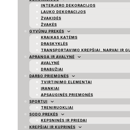
INTERJERO DEKORACIJOS
LAUKO DEKORACIJOS
ŽVAKIDĖS
ŽVAKĖS
GYVŪNŲ PREKĖS
KRAIKAS KATĖMS
DRASKYKLĖS
TRANSPORTAVIMO KREPŠIAI, NARVAI IR G
APRANGA IR AVALYNĖ
AVALYNĖ
DRABUŽIAI
DARBO PRIEMONĖS
TVIRTINIMO ELEMENTAI
ĮRANKIAI
APSAUGINĖS PRIEMONĖS
SPORTUI
TRENIRUOKLIAI
SODO PREKĖS
KEPSNINĖS IR PRIEDAI
KREPŠIAI IR KUPRINĖS