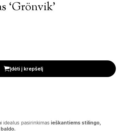
as ‘Grönvik’
is
Įdėti į krepšelį
i idealus pasirinkimas
ieškantiems stilingo,
 baldo.