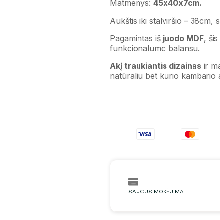
Matmenys:
45x40x7cm.
Aukštis iki stalviršio – 38cm, s
Pagamintas iš
juodo MDF
, ši
funkcionalumo balansu.
Akį traukiantis dizainas
ir ma
natūraliu bet kurio kambario 
SAUGŪS MOKĖJIMAI