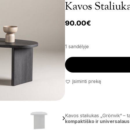
Kavos Staliuk
90.00
€
1 sandėlyje
Kavos staliukas 'Grönvik' kiek
Įsiminti prekę
Kavos staliukas „Grönvik“ – ta
kompaktiško ir universalaus