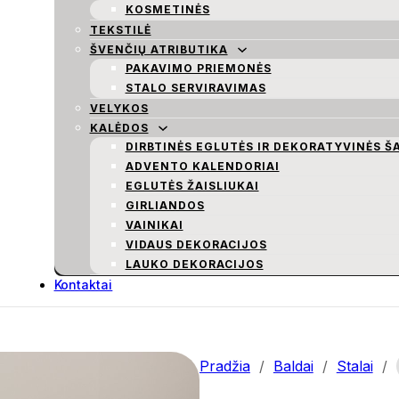
KOSMETINĖS
TEKSTILĖ
ŠVENČIŲ ATRIBUTIKA
PAKAVIMO PRIEMONĖS
STALO SERVIRAVIMAS
VELYKOS
KALĖDOS
DIRBTINĖS EGLUTĖS IR DEKORATYVINĖS Š
ADVENTO KALENDORIAI
EGLUTĖS ŽAISLIUKAI
GIRLIANDOS
VAINIKAI
VIDAUS DEKORACIJOS
LAUKO DEKORACIJOS
Kontaktai
Pradžia
/
Baldai
/
Stalai
/