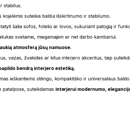
ir stabilus.
 kojelėmis suteikia baldui išskirtinumo ir stabilumo.
atyti šalia sofos, fotelio ar lovos, sukuriant patogią ir funkc
staliukas svetainei, miegamajam ar net darbo kambariui.
jaukią atmosferą jūsų namuose
.
s, vazas, žvakides ar kitus interjero akcentus, taip suteikd
apildo bendrą interjero estetiką.
imas ieškantiems stilingo, kompaktiško ir universalaus baldo
se patalpose, suteikdamas
interjerui modernumo, elegancij