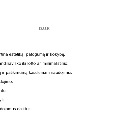
D.U.K
rtina estetiką, patogumą ir kokybę.
andinaviško iki lofto ar minimalistinio.
ą
ir patikimumą kasdieniam naudojimui.
dojimo.
ntu.
ti.
udojamus daiktus.