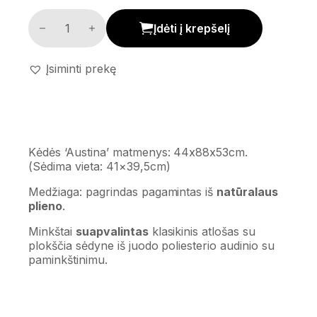
Kėdė 'Austina' kiekis
Įdėti į krepšelį
Įsiminti prekę
Kėdės ‘Austina’ matmenys: 44x88x53cm.
(Sėdima vieta: 41×39,5cm)
Medžiaga: pagrindas pagamintas iš
natūralaus
plieno
.
Minkštai
suapvalintas
klasikinis atlošas su
plokščia sėdyne iš juodo poliesterio audinio su
paminkštinimu.