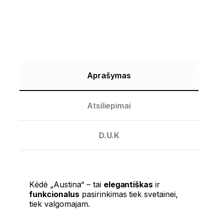
Aprašymas
Atsiliepimai
D.U.K
Kėdė „Austina“ – tai
elegantiškas
ir
funkcionalus
pasirinkimas tiek svetainei,
tiek valgomajam.