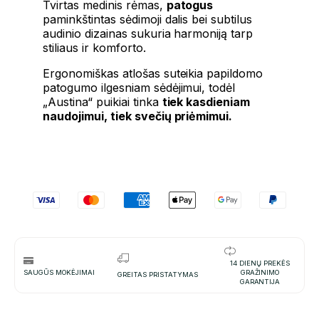
Tvirtas medinis rėmas,
patogus
paminkštintas sėdimoji dalis bei subtilus
audinio dizainas sukuria harmoniją tarp
stiliaus ir komforto.
Ergonomiškas atlošas suteikia papildomo
patogumo ilgesniam sėdėjimui, todėl
„Austina“ puikiai tinka
tiek kasdieniam
naudojimui, tiek svečių priėmimui.
14 DIENŲ PREKĖS
SAUGŪS MOKĖJIMAI
GRAŽINIMO
GREITAS PRISTATYMAS
GARANTIJA