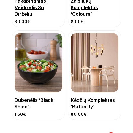
Pakabinamas
Žaisliukų
Veidrodis Su
Komplektas
Dirželiu
‘Colours’
30.00
€
8.00
€
Dubenėlis ‘Black
Kėdžių Komplektas
Shine’
‘Butterfly’
1.50
€
80.00
€