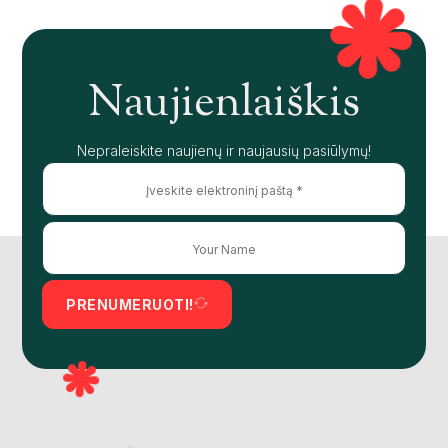
Naujienlaiškis
Nepraleiskite naujienų ir naujausių pasiūlymų!
PRENUMERUOTI!