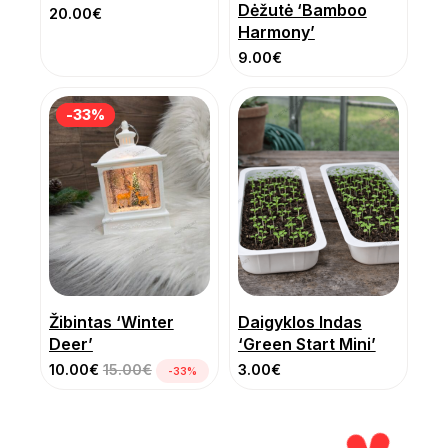
Dėžutė ‘Bamboo
20.00
€
Harmony’
9.00
€
-33%
-33%
Žibintas ‘Winter
Daigyklos Indas
Deer’
‘Green Start Mini’
10.00
€
15.00
€
3.00
€
-33%