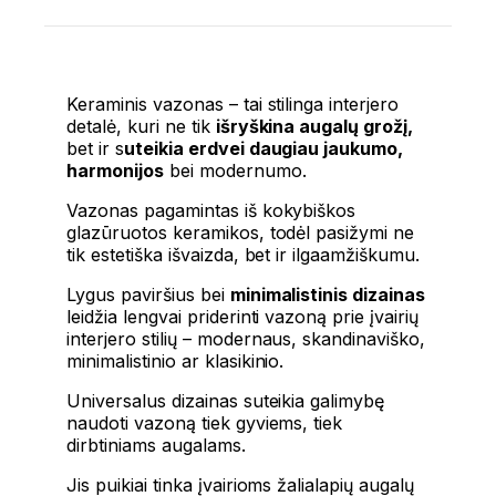
Keraminis vazonas – tai stilinga interjero
detalė, kuri ne tik
išryškina augalų grožį,
bet ir s
uteikia erdvei daugiau jaukumo,
harmonijos
bei modernumo.
Vazonas pagamintas iš kokybiškos
glazūruotos keramikos, todėl pasižymi ne
tik estetiška išvaizda, bet ir ilgaamžiškumu.
Lygus paviršius bei
minimalistinis dizainas
leidžia lengvai priderinti vazoną prie įvairių
interjero stilių – modernaus, skandinaviško,
minimalistinio ar klasikinio.
Universalus dizainas suteikia galimybę
naudoti vazoną tiek gyviems, tiek
dirbtiniams augalams.
Jis puikiai tinka įvairioms žalialapių augalų