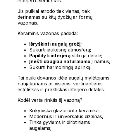
interjero elementais.
Jis puikiai atrodo tiek vienas, tiek
derinamas su kitų dydžių ar formų
vazonais.
Keraminis vazonas padeda:
Išryškinti augalų grožį;
Sukurti jaukesnę atmosferą;
Papildyti interjerą
stilinga detale;
Įnešti daugiau natūralumo
į namus;
Sukurti harmoningą aplinką.
Tai puiki dovanos idėja augalų mylėtojams,
naujakuriams ar visiems, vertinantiems
estetiškas ir praktiškas interjero detales.
Kodėl verta rinktis šį vazoną?
Kokybiška glazūruota keramika;
Modernus ir universalus dizainas;
Tinka gyviems ir dirbtiniams
augalams;