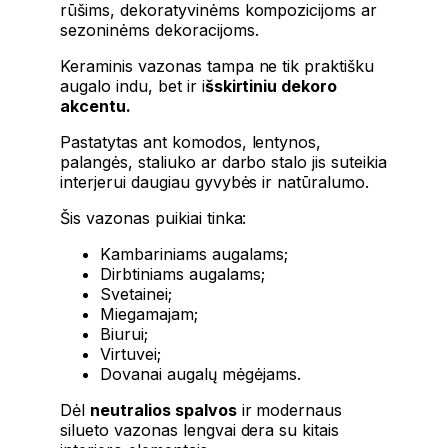
rūšims, dekoratyvinėms kompozicijoms ar
sezoninėms dekoracijoms.
Keraminis vazonas tampa ne tik praktišku
augalo indu, bet ir i
šskirtiniu dekoro
akcentu.
Pastatytas ant komodos, lentynos,
palangės, staliuko ar darbo stalo jis suteikia
interjerui daugiau gyvybės ir natūralumo.
Šis vazonas puikiai tinka:
Kambariniams augalams;
Dirbtiniams augalams;
Svetainei;
Miegamajam;
Biurui;
Virtuvei;
Dovanai augalų mėgėjams.
Dėl
neutralios spalvos
ir modernaus
silueto vazonas lengvai dera su kitais