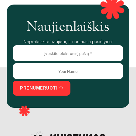
Naujienlaiškis
Nepraleiskite naujienų ir naujausių pasiūlymų!
PRENUMERUOTI!