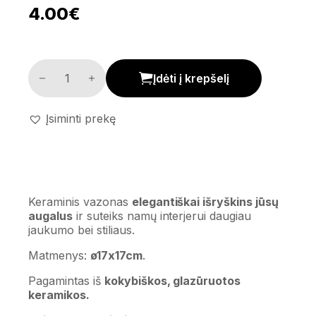
4.00
€
Keraminis vazonas kiekis
Įdėti į krepšelį
Įsiminti prekę
Keraminis vazonas
elegantiškai išryškins jūsų
augalus
ir suteiks namų interjerui daugiau
jaukumo bei stiliaus.
Matmenys:
ø17x17cm
.
Pagamintas iš
kokybiškos, glazūruotos
keramikos.