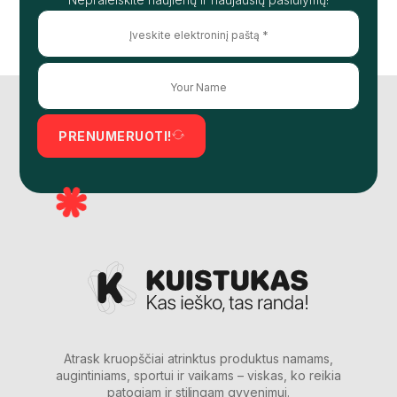
PRENUMERUOTI!
Atrask kruopščiai atrinktus produktus namams,
augintiniams, sportui ir vaikams – viskas, ko reikia
patogiam ir stilingam gyvenimui.