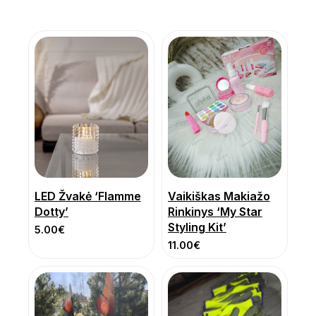
LED Žvakė ‘Flamme
Vaikiškas Makiažo
Dotty’
Rinkinys ‘My Star
Styling Kit’
5.00
€
11.00
€