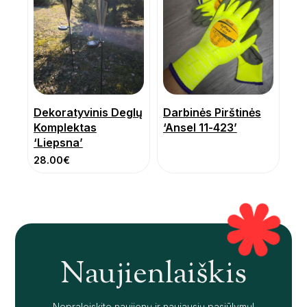
Dekoratyvinis Deglų
Darbinės Pirštinės
Komplektas
‘Ansel 11-423’
‘Liepsna’
28.00
€
Naujienlaiškis
Nepraleiskite naujienų ir naujausių pasiūlymų!