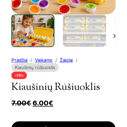
Pradžia
/
Vaikams
/
Žaislai
/
Kiaušinių rūšiuoklis
-14%
Kiaušinių Rūšiuoklis
Pradinė kaina buvo: 7.00€.
Dabartinė kaina yra: 
7.00
€
6.00
€
Kiaušinių rūšiuoklis kiekis