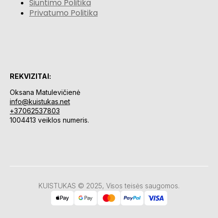
Siuntimo Politika
Privatumo Politika
REKVIZITAI:
Oksana Matulevičienė
info@kuistukas.net
+37062537803
1004413 veiklos numeris.
KUISTUKAS © 2025, Visos teisės saugomos.