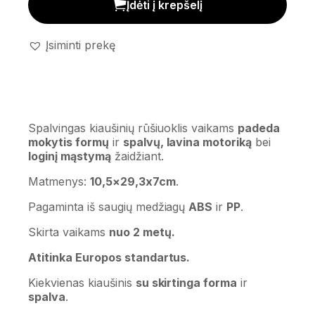
Įdėti į krepšelį
Įsiminti prekę
Spalvingas kiaušinių rūšiuoklis vaikams
padeda
mokytis formų
ir
spalvų, lavina motoriką
bei
loginį mąstymą
žaidžiant.
Matmenys:
10,5×29,3x7cm
.
Pagaminta iš saugių medžiagų
ABS
ir
PP
.
Skirta vaikams
nuo 2 metų.
Atitinka Europos standartus.
Kiekvienas kiaušinis
su skirtinga forma
ir
spalva
.