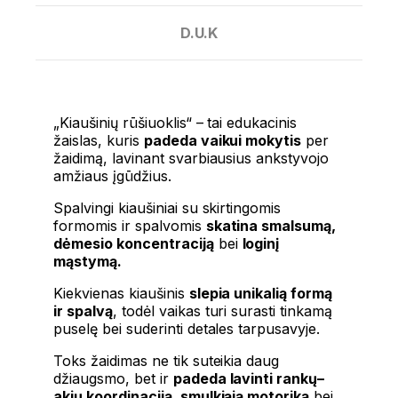
D.U.K
„Kiaušinių rūšiuoklis“ – tai edukacinis
žaislas, kuris
padeda vaikui mokytis
per
žaidimą, lavinant svarbiausius ankstyvojo
amžiaus įgūdžius.
Spalvingi kiaušiniai su skirtingomis
formomis ir spalvomis
skatina smalsumą,
dėmesio koncentraciją
bei
loginį
mąstymą.
Kiekvienas kiaušinis
slepia unikalią formą
ir spalvą
, todėl vaikas turi surasti tinkamą
puselę bei suderinti detales tarpusavyje.
Toks žaidimas ne tik suteikia daug
džiaugsmo, bet ir
padeda lavinti rankų–
akių koordinaciją, smulkiąją motoriką
bei