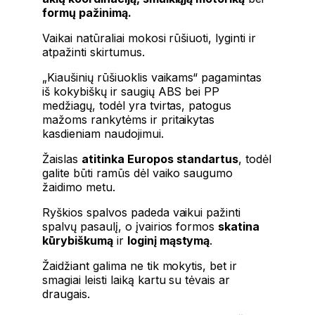
formų pažinimą.
Vaikai natūraliai mokosi rūšiuoti, lyginti ir
atpažinti skirtumus.
„Kiaušinių rūšiuoklis vaikams“ pagamintas
iš kokybiškų ir saugių ABS bei PP
medžiagų, todėl yra tvirtas, patogus
mažoms rankytėms ir pritaikytas
kasdieniam naudojimui.
Žaislas
atitinka Europos standartus
, todėl
galite būti ramūs dėl vaiko saugumo
žaidimo metu.
Ryškios spalvos padeda vaikui pažinti
spalvų pasaulį, o įvairios formos
skatina
kūrybiškumą
ir
loginį mąstymą
.
Žaidžiant galima ne tik mokytis, bet ir
smagiai leisti laiką kartu su tėvais ar
draugais.