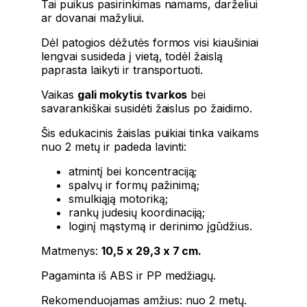
Tai puikus pasirinkimas namams, darželiui
ar dovanai mažyliui.
Dėl patogios dėžutės formos visi kiaušiniai
lengvai susideda į vietą, todėl žaislą
paprasta laikyti ir transportuoti.
Vaikas
gali mokytis tvarkos
bei
savarankiškai susidėti žaislus po žaidimo.
Šis edukacinis žaislas puikiai tinka vaikams
nuo 2 metų ir padeda lavinti:
atmintį bei koncentraciją;
spalvų ir formų pažinimą;
smulkiąją motoriką;
rankų judesių koordinaciją;
loginį mąstymą ir derinimo įgūdžius.
Matmenys:
10,5 x 29,3 x 7 cm.
Pagaminta iš ABS ir PP medžiagų.
Rekomenduojamas amžius: nuo 2 metų.