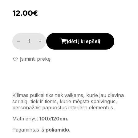
12.00
€
Kilimas 'Be Miraculous' kiekis
Įdėti į krepšelį
Įsiminti prekę
Kilimas puikiai tiks tiek vaikams, kurie jau dievina
serialą, tiek ir tiems, kurie mėgsta spalvingus,
personažais papuoštus interjero elementus.
Matmenys:
100x120cm.
Pagamintas iš
poliamido.