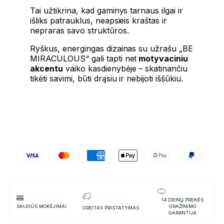
Tai užtikrina, kad gaminys tarnaus ilgai ir
išliks patrauklus, neapsieis kraštas ir
nepraras savo struktūros.
Ryškus, energingas dizainas su užrašu „BE
MIRACULOUS“ gali tapti net
motyvaciniu
akcentu
vaiko kasdienybėje – skatinančiu
tikėti savimi, būti drąsiu ir nebijoti iššūkiu.
14 DIENŲ PREKĖS
SAUGŪS MOKĖJIMAI
GRAŽINIMO
GREITAS PRISTATYMAS
GARANTIJA