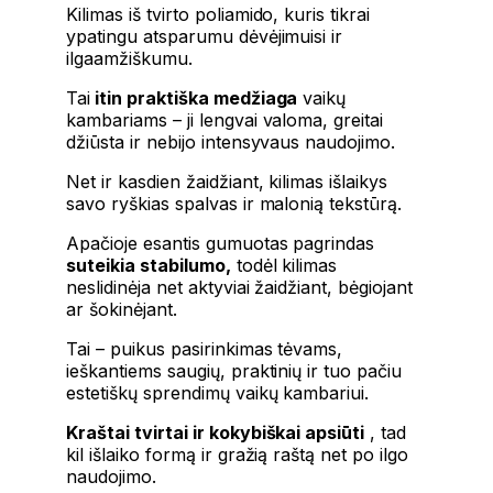
Kilimas iš tvirto poliamido, kuris tikrai
ypatingu atsparumu dėvėjimuisi ir
ilgaamžiškumu.
Tai
itin praktiška medžiaga
vaikų
kambariams – ji lengvai valoma, greitai
džiūsta ir nebijo intensyvaus naudojimo.
Net ir kasdien žaidžiant, kilimas išlaikys
savo ryškias spalvas ir malonią tekstūrą.
Apačioje esantis gumuotas pagrindas
suteikia stabilumo,
todėl kilimas
neslidinėja net aktyviai žaidžiant, bėgiojant
ar šokinėjant.
Tai – puikus pasirinkimas tėvams,
ieškantiems saugių, praktinių ir tuo pačiu
estetiškų sprendimų vaikų kambariui.
Kraštai tvirtai ir kokybiškai apsiūti
, tad
kil išlaiko formą ir gražią raštą net po ilgo
naudojimo.