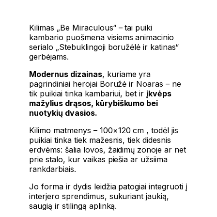
Kilimas „Be Miraculous“ – tai puiki
kambario puošmena visiems animacinio
serialo „Stebuklingoji boružėlė ir katinas“
gerbėjams.
Modernus dizainas
, kuriame yra
pagrindiniai herojai Boružė ir Noaras – ne
tik puikiai tinka kambariui, bet ir
įkvėps
mažylius drąsos, kūrybiškumo bei
nuotykių dvasios.
Kilimo matmenys – 100×120 cm , todėl jis
puikiai tinka tiek mažesnis, tiek didesnis
erdvėms: šalia lovos, žaidimų zonoje ar net
prie stalo, kur vaikas piešia ar užsiima
rankdarbiais.
Jo forma ir dydis leidžia patogiai integruoti į
interjero sprendimus, sukuriant jaukią,
saugią ir stilingą aplinką.