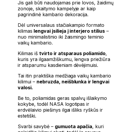
Jis gali būti naudojamas prie lovos, žaidimų
zonoje, skaitymo kampelyje ar kaip
pagrindinė kambario dekoracija.
Dėl universalaus stačiakampio formato
kilimas
lengvai įsilieja į interjero stilius
–
nuo ​​minimalistinio iki žaismingo teminio
vaikų kambario.
Kilimas iš
tvirto ir atsparaus poliamido
,
kuris yra ilgaamžiškumu, lengva priežiūra
ir atsparumu kasdieniam dėvėjimuisi.
Tai itin praktiška medžiaga vaikų kambario
kilimui –
nebruzda, neišblunka ir lengvai
valosi.
Be to, poliamidas geras spalvų išlaikymo
kokybe, todėl NASA logotipas ir
erdvėlaivio piešinys ilgai išliks ryškūs ir
estetiški.
Svarbi savybė –
gumuota apačia
, kuri