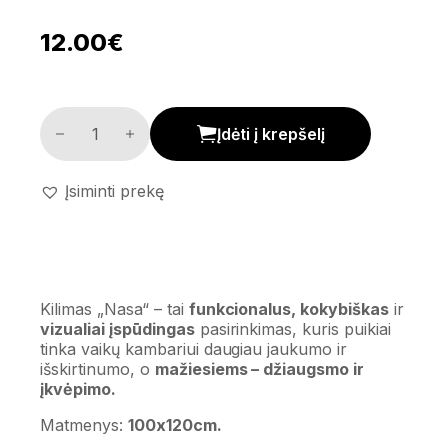
12.00
€
Kilimas 'Nasa' kiekis
Įdėti į krepšelį
Įsiminti prekę
Kilimas „Nasa“ – tai
funkcionalus, kokybiškas
ir
vizualiai įspūdingas
pasirinkimas, kuris puikiai
tinka vaikų kambariui daugiau jaukumo ir
išskirtinumo, o
mažiesiems – džiaugsmo ir
įkvėpimo.
Matmenys:
100x120cm.