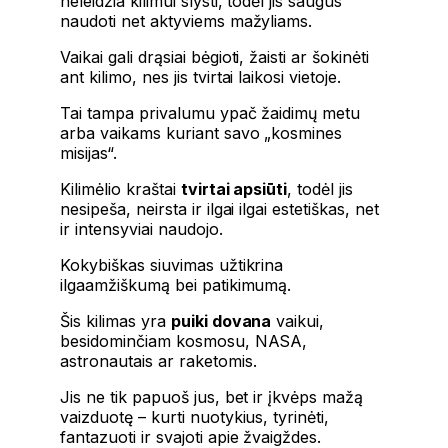
neleidžia kilimui slysti, todėl jis saugus
naudoti net aktyviems mažyliams.
Vaikai gali drąsiai bėgioti, žaisti ar šokinėti
ant kilimo, nes jis tvirtai laikosi vietoje.
Tai tampa privalumu ypač žaidimų metu
arba vaikams kuriant savo „kosmines
misijas“.
Kilimėlio kraštai
tvirtai apsiūti
, todėl jis
nesipeša, neirsta ir ilgai ilgai estetiškas, net
ir intensyviai naudojo.
Kokybiškas siuvimas užtikrina
ilgaamžiškumą bei patikimumą.
Šis kilimas yra
puiki dovana
vaikui,
besidominčiam kosmosu, NASA,
astronautais ar raketomis.
Jis ne tik papuoš jus, bet ir įkvėps mažą
vaizduotę – kurti nuotykius, tyrinėti,
fantazuoti ir svajoti apie žvaigždes.