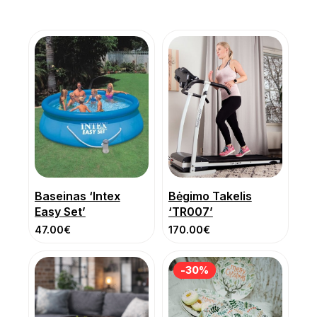
Baseinas ‘Intex
Bėgimo Takelis
Easy Set’
‘TR007’
47.00
€
170.00
€
-30%
-30%