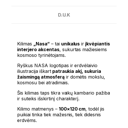
D.U.K
Kilimas
„Nasa“
– tai
unikalus
ir
įkvėpiantis
interjero akcentas
, sukurtas mažiesiems
kosmoso tyrinėtojams.
Ryškus NASA logotipas ir erdvėlaivio
iliustracija iškart
patraukia akį, sukuria
žaismingą atmosferą
ir domėtis mokslu,
kosmosu bei atradimais.
Šis kilimas taps tikra vaikų kambario pažiba
ir suteiks išskirtinį charakterį.
Kilimo matmenys –
100×120 cm
, todėl jis
puikiai tinka tiek mažesnis, tiek didesnis
erdvėms.