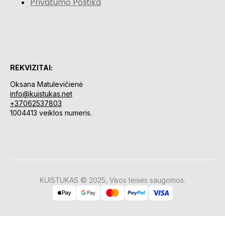
Privatumo Politika
REKVIZITAI:
Oksana Matulevičienė
info@kuistukas.net
+37062537803
1004413 veiklos numeris.
KUISTUKAS © 2025, Visos teisės saugomos.