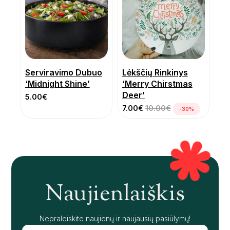
Serviravimo Dubuo
Lėkščių Rinkinys
‘Midnight Shine’
‘Merry Chirstmas
Deer’
5.00
€
7.00
€
10.00
€
-30%
Naujienlaiškis
Nepraleiskite naujienų ir naujausių pasiūlymų!