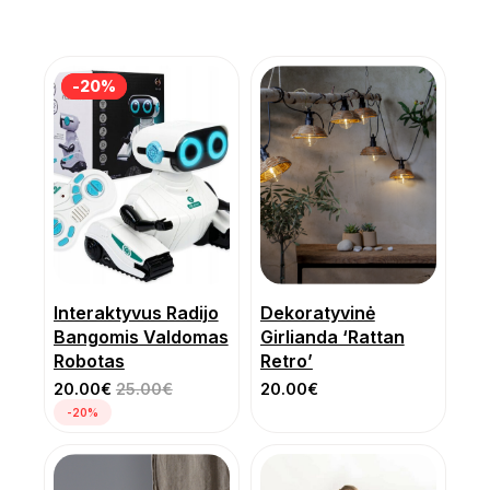
-20%
-20%
Interaktyvus Radijo
Dekoratyvinė
Bangomis Valdomas
Girlianda ‘Rattan
Robotas
Retro’
20.00
€
25.00
€
20.00
€
-20%