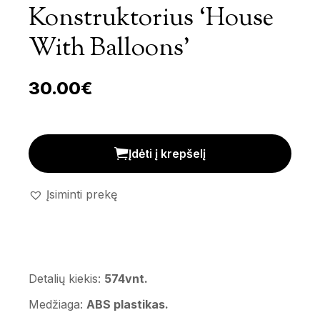
Konstruktorius ‘House
With Balloons’
30.00
€
Konstruktorius 'House With Balloons' kiekis
Įdėti į krepšelį
Įsiminti prekę
Detalių kiekis:
574vnt.
Medžiaga:
ABS plastikas.