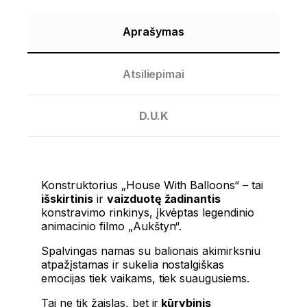
Aprašymas
Atsiliepimai
D.U.K
Konstruktorius „House With Balloons“ – tai
išskirtinis
ir
vaizduotę žadinantis
konstravimo rinkinys, įkvėptas legendinio
animacinio filmo „Aukštyn“.
Spalvingas namas su balionais akimirksniu
atpažįstamas ir sukelia nostalgiškas
emocijas tiek vaikams, tiek suaugusiems.
Tai ne tik žaislas, bet ir
kūrybinis