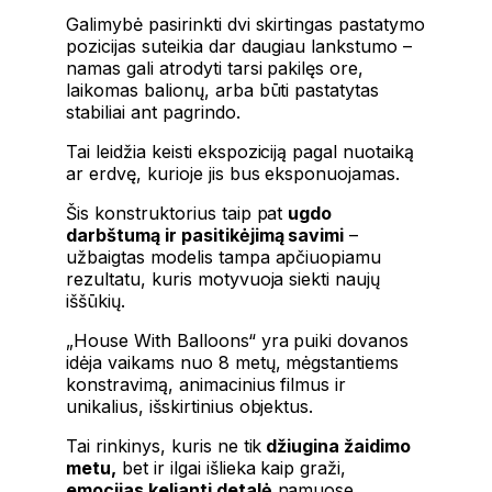
Galimybė pasirinkti dvi skirtingas pastatymo
pozicijas suteikia dar daugiau lankstumo –
namas gali atrodyti tarsi pakilęs ore,
laikomas balionų, arba būti pastatytas
stabiliai ant pagrindo.
Tai leidžia keisti ekspoziciją pagal nuotaiką
ar erdvę, kurioje jis bus eksponuojamas.
Šis konstruktorius taip pat
ugdo
darbštumą ir pasitikėjimą savimi
–
užbaigtas modelis tampa apčiuopiamu
rezultatu, kuris motyvuoja siekti naujų
iššūkių.
„House With Balloons“ yra puiki dovanos
idėja vaikams nuo 8 metų, mėgstantiems
konstravimą, animacinius filmus ir
unikalius, išskirtinius objektus.
Tai rinkinys, kuris ne tik
džiugina žaidimo
metu,
bet ir ilgai išlieka kaip graži,
emocijas kelianti detalė
namuose.