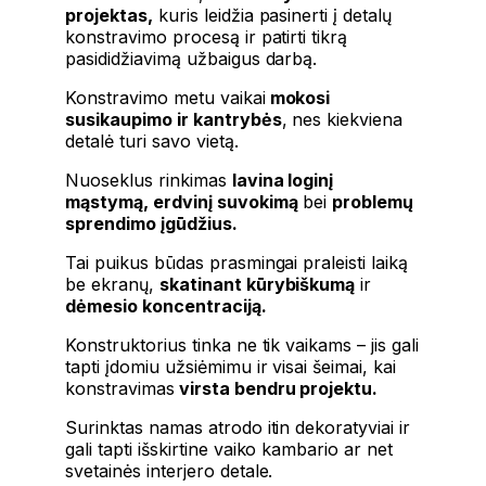
projektas,
kuris leidžia pasinerti į detalų
konstravimo procesą ir patirti tikrą
pasididžiavimą užbaigus darbą.
Konstravimo metu vaikai
mokosi
susikaupimo ir kantrybės
, nes kiekviena
detalė turi savo vietą.
Nuoseklus rinkimas
lavina loginį
mąstymą, erdvinį suvokimą
bei
problemų
sprendimo įgūdžius.
Tai puikus būdas prasmingai praleisti laiką
be ekranų,
skatinant kūrybiškumą
ir
dėmesio koncentraciją.
Konstruktorius tinka ne tik vaikams – jis gali
tapti įdomiu užsiėmimu ir visai šeimai, kai
konstravimas
virsta bendru projektu.
Surinktas namas atrodo itin dekoratyviai ir
gali tapti išskirtine vaiko kambario ar net
svetainės interjero detale.