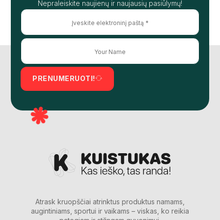
Nepraleiskite naujienų ir naujausių pasiūlymų!
PRENUMERUOTI!
Atrask kruopščiai atrinktus produktus namams,
augintiniams, sportui ir vaikams – viskas, ko reikia