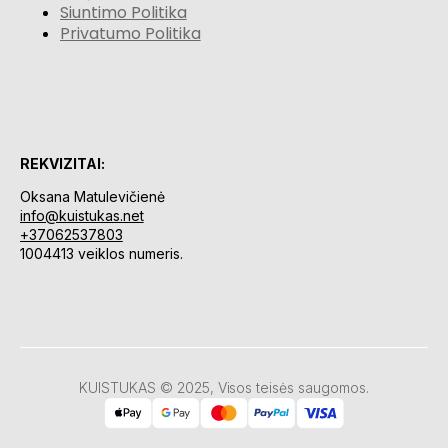
Siuntimo Politika
Privatumo Politika
REKVIZITAI:
Oksana Matulevičienė
info@kuistukas.net
+37062537803
1004413 veiklos numeris.
KUISTUKAS © 2025, Visos teisės saugomos.