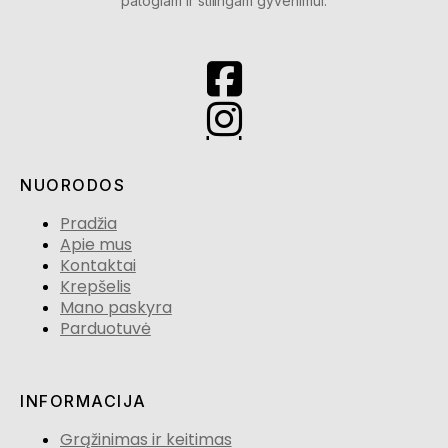
patogiam ir stilingam gyvenimui.
NUORODOS
Pradžia
Apie mus
Kontaktai
Krepšelis
Mano paskyra
Parduotuvė
INFORMACIJA
Grąžinimas ir keitimas