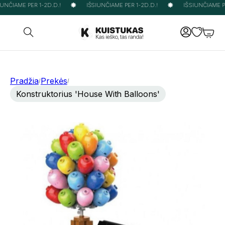
UNČIAME PER 1-2D.D.!
IŠSIUNČIAME PER 1-2D.D.!
IŠSIUNČIAME PER
Pradžia
Prekės
/
/
Konstruktorius 'House With Balloons'