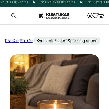
NČIAME PER 1-2D.D.!
IŠSIUNČIAME PER 1-2D.D.!
IŠSIUNČIAME PER 
Pradžia
Prekės
Kvepianti žvakė 'Sparkling snow'
/
/