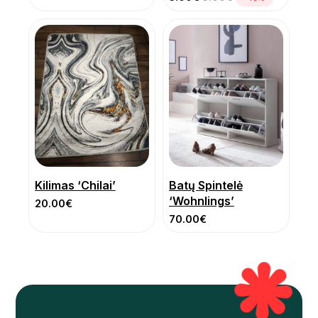
Kilimas ‘Chilai’
Batų Spintelė
‘Wohnlings’
20.00
€
70.00
€