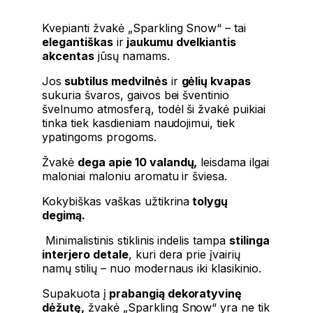
Kvepianti žvakė
„Sparkling Snow“
– tai
elegantiškas
ir
jaukumu dvelkiantis
akcentas
jūsų namams.
Jos
subtilus medvilnės
ir
gėlių kvapas
sukuria švaros, gaivos bei šventinio
švelnumo atmosferą, todėl ši žvakė puikiai
tinka tiek kasdieniam naudojimui, tiek
ypatingoms progoms.
Žvakė
dega apie 10 valandų,
leisdama ilgai
maloniai maloniu aromatu ir šviesa.
Kokybiškas vaškas užtikrina
tolygų
degimą.
Minimalistinis stiklinis indelis tampa
stilinga
interjero detale
, kuri dera prie įvairių
namų stilių – nuo ​​modernaus iki klasikinio.
Supakuota į
prabangią dekoratyvinę
dėžutę,
žvakė
„Sparkling Snow“
yra ne tik