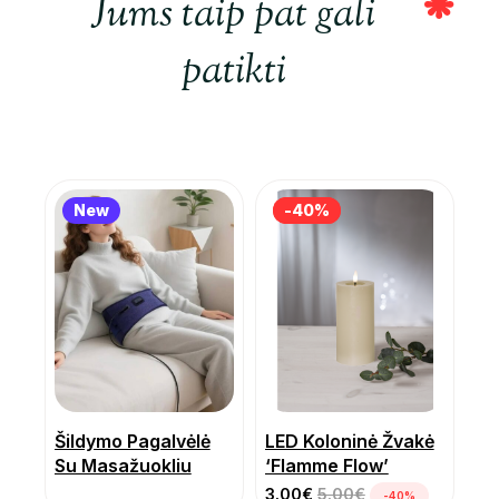
Jums taip pat gali
patikti
New
-40%
-40%
Šildymo Pagalvėlė
LED Koloninė Žvakė
Su Masažuokliu
‘Flamme Flow’
3.00
€
5.00
€
-40%