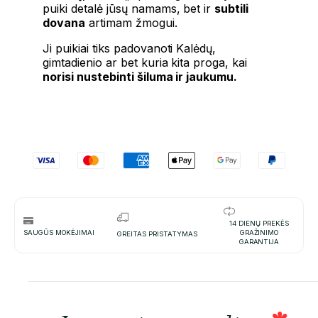
puiki detalė jūsų namams, bet ir
subtili
dovana
artimam žmogui.
Ji puikiai tiks padovanoti Kalėdų,
gimtadienio ar bet kuria kita proga, kai
norisi nustebinti šiluma ir jaukumu.
14 DIENŲ PREKĖS
SAUGŪS MOKĖJIMAI
GRAŽINIMO
GREITAS PRISTATYMAS
GARANTIJA