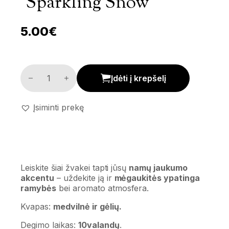
‘Sparkling Snow’
5.00
€
Kvepianti žvakė 'Sparkling snow' kiekis
Įdėti į krepšelį
Įsiminti prekę
Leiskite šiai žvakei tapti jūsų
namų jaukumo
akcentu
– uždekite ją ir
mėgaukitės ypatinga
ramybės
bei aromato atmosfera.
Kvapas:
medvilnė ir gėlių.
Degimo laikas:
10valandų
.