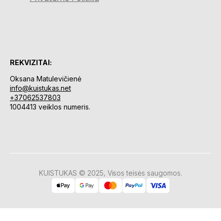
REKVIZITAI:
Oksana Matulevičienė
info@kuistukas.net
+37062537803
1004413 veiklos numeris.
KUISTUKAS © 2025, Visos teisės saugomos.