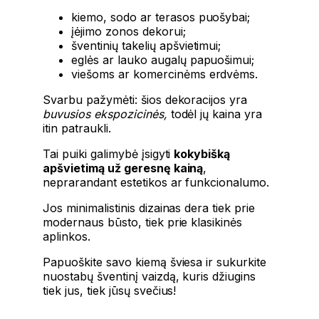
kiemo, sodo ar terasos puošybai;
įėjimo zonos dekorui;
šventinių takelių apšvietimui;
eglės ar lauko augalų papuošimui;
viešoms ar komercinėms erdvėms.
Svarbu pažymėti: šios dekoracijos yra
buvusios ekspozicinės,
todėl jų kaina yra
itin patraukli.
Tai puiki galimybė įsigyti
kokybišką
apšvietimą už geresnę kainą
,
neprarandant estetikos ar funkcionalumo.
Jos minimalistinis dizainas dera tiek prie
modernaus būsto, tiek prie klasikinės
aplinkos.
Papuoškite savo kiemą šviesa ir sukurkite
nuostabų šventinį vaizdą, kuris džiugins
tiek jus, tiek jūsų svečius!