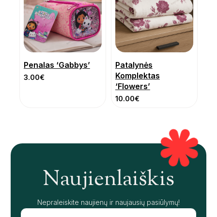
Penalas ‘Gabbys’
Patalynės
Komplektas
3.00
€
‘Flowers’
10.00
€
Naujienlaiškis
Nepraleiskite naujienų ir naujausių pasiūlymų!