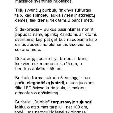
magiškos šventinės nuotaikos.
Trijų švytinčių burbulų rinkinys sukurtas
taip, kad spindėtų jaukia šviesa ir atkreiptų
dėmesį tiek dieną, tiek tamsiu paros metu.
Ši dekoracija – puikus pasirinkimas norint
papuošti namų aplinką Kalėdoms ar kitoms
šventėms, taip pat gali būti naudojama kaip
dailus apšvietimo elementas viso žiemos
sezono metu.
Dekoraciją sudaro trys burbulai, kurių
kiekvieno skersmuo siekia 15 cm, o
bendras aukštis – 55 cm.
Burbulų forma sukuria žaismingą ir tuo
pačiu
elegantišką įvaizdį
, o juos juosianti
šilta LED šviesa kuria jaukų ir malonų
atmosferos apšvietimą.
Burbulai „Bubble”
tarpusavyje sujungti
laidu
, o atstumas tarp jų – net 100 cm,
todėl juos patogu išdėstyti skirtingose