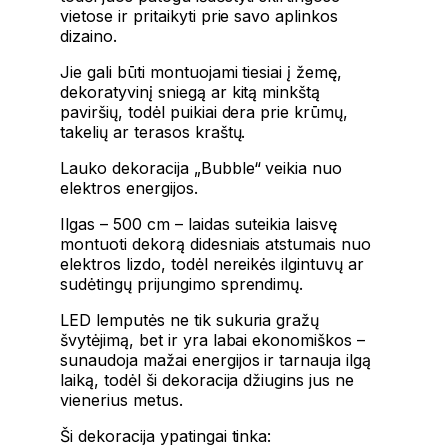
vietose ir pritaikyti prie savo aplinkos
dizaino.
Jie gali būti montuojami tiesiai į žemę,
dekoratyvinį sniegą ar kitą minkštą
paviršių, todėl puikiai dera prie krūmų,
takelių ar terasos kraštų.
Lauko dekoracija „Bubble“ veikia nuo
elektros energijos.
Ilgas – 500 cm – laidas suteikia laisvę
montuoti dekorą didesniais atstumais nuo
elektros lizdo, todėl nereikės ilgintuvų ar
sudėtingų prijungimo sprendimų.
LED lemputės ne tik sukuria gražų
švytėjimą, bet ir yra labai ekonomiškos –
sunaudoja mažai energijos ir tarnauja ilgą
laiką, todėl ši dekoracija džiugins jus ne
vienerius metus.
Ši dekoracija ypatingai tinka: