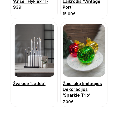
‘Ansell HyFlex 11-
Laikrodis ‘Vintage
939’
Port’
15.00
€
Žvakidė ‘Ladda’
Žaisliukų Imitacijos
Dekoracijos
‘Sparkle Trio’
7.00
€