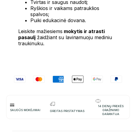
Tvirtas ir saugus naudoti;
Ryškios ir vaikams patrauklios
spalvos;
Puiki edukacinė dovana.
Leiskite mažiesiems
mokytis ir atrasti
pasaulį
žaidžiant su lavinamuoju mediniu
traukinuku.
14 DIENŲ PREKĖS
SAUGŪS MOKĖJIMAI
GRAŽINIMO
GREITAS PRISTATYMAS
GARANTIJA