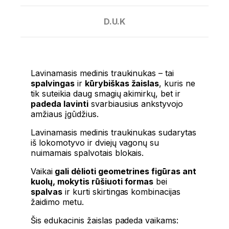
D.U.K
Lavinamasis medinis traukinukas – tai
spalvingas
ir
kūrybiškas žaislas
, kuris ne
tik suteikia daug smagių akimirkų, bet ir
padeda lavinti
svarbiausius ankstyvojo
amžiaus įgūdžius.
Lavinamasis medinis traukinukas sudarytas
iš lokomotyvo ir dviejų vagonų su
nuimamais spalvotais blokais.
Vaikai
gali dėlioti geometrines figūras ant
kuolų, mokytis rūšiuoti formas
bei
spalvas
ir kurti skirtingas kombinacijas
žaidimo metu.
Šis edukacinis žaislas padeda vaikams: