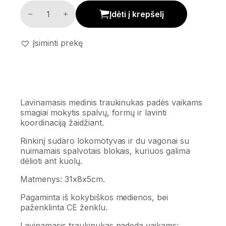
Lavinamasis medinis traukinukas kiekis
Įdėti į krepšelį
Įsiminti prekę
Lavinamasis medinis traukinukas padės vaikams
smagiai mokytis spalvų, formų ir lavinti
koordinaciją žaidžiant.
Rinkinį sudaro lokomotyvas ir du vagonai su
nuimamais spalvotais blokais, kuriuos galima
dėlioti ant kuolų.
Matmenys: 31x8x5cm.
Pagaminta iš kokybiškos medienos, bei
paženklinta CE ženklu.
Lavinamasis traukinukas padeda vaikams: