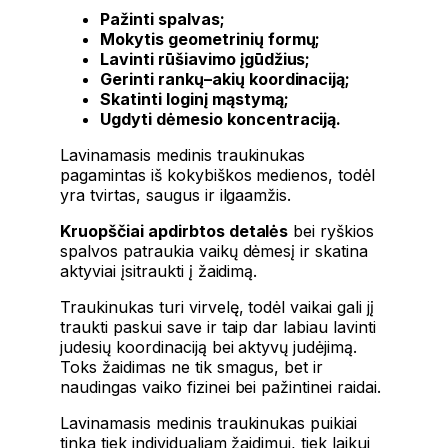
Pažinti spalvas;
Mokytis geometrinių formų;
Lavinti rūšiavimo įgūdžius;
Gerinti rankų–akių koordinaciją;
Skatinti loginį mąstymą;
Ugdyti dėmesio koncentraciją.
Lavinamasis medinis traukinukas
pagamintas iš kokybiškos medienos, todėl
yra tvirtas, saugus ir ilgaamžis.
Kruopščiai apdirbtos detalės
bei ryškios
spalvos patraukia vaikų dėmesį ir skatina
aktyviai įsitraukti į žaidimą.
Traukinukas turi virvelę, todėl vaikai gali jį
traukti paskui save ir taip dar labiau lavinti
judesių koordinaciją bei aktyvų judėjimą.
Toks žaidimas ne tik smagus, bet ir
naudingas vaiko fizinei bei pažintinei raidai.
Lavinamasis medinis traukinukas puikiai
tinka tiek individualiam žaidimui, tiek laikui