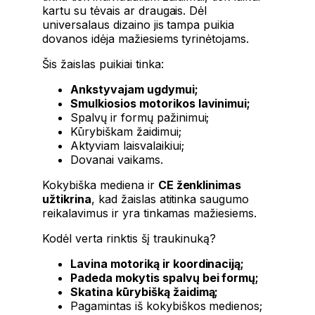
kartu su tėvais ar draugais. Dėl
universalaus dizaino jis tampa puikia
dovanos idėja mažiesiems tyrinėtojams.
Šis žaislas puikiai tinka:
Ankstyvajam ugdymui;
Smulkiosios motorikos lavinimui;
Spalvų ir formų pažinimui;
Kūrybiškam žaidimui;
Aktyviam laisvalaikiui;
Dovanai vaikams.
Kokybiška mediena ir
CE ženklinimas
užtikrina
, kad žaislas atitinka saugumo
reikalavimus ir yra tinkamas mažiesiems.
Kodėl verta rinktis šį traukinuką?
Lavina motoriką ir koordinaciją;
Padeda mokytis spalvų bei formų;
Skatina kūrybišką žaidimą;
Pagamintas iš kokybiškos medienos;