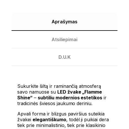
Aprašymas
Atsiliepimai
D.U.K
Sukurkite šiltą ir raminančią atmosferą
savo namuose su
LED žvake „Flamme
Shine“
–
subtiliu modernios estetikos
ir
tradicinės šviesos jaukumo deriniu.
Apvali forma ir blizgus paviršius suteikia
žvakei
elegantiškumo
, todėl ji puikiai dera
tiek prie minimalistinio, tiek prie klasikinio