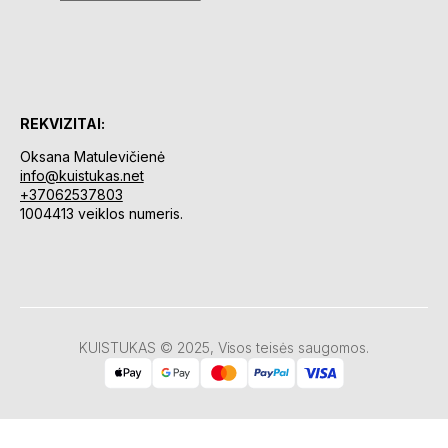
REKVIZITAI:
Oksana Matulevičienė
info@kuistukas.net
+37062537803
1004413 veiklos numeris.
KUISTUKAS © 2025, Visos teisės saugomos.