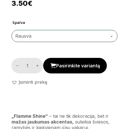
3.50
€
Spalva
LED apvali žvakė 'Flamme Shine' kiekis
Pasirinkite variantą
Įsiminti prekę
„Flamme Shine“
– tai ne tik dekoracija, bet ir
mažas jaukumas akcentas,
suteikia šviesos,
ramybės ir kiekvienam jūsų vakarui.