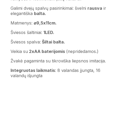
Galimi dvejų spalvų pasirinkimai: švelni
rausva
ir
elegantiška
balta.
Matmenys:
⌀9,5x11cm.
Šviesos šaltiniai:
1LED.
Šviesos spalva:
Šiltai balta.
Veikia su
2xAA baterijomis
(nepridedamos.)
Žvakė pagaminta su tikroviška liepsnos imitacija.
Integruotas laikmatis
: 8 valandas įjungta, 16
valandų išjungta