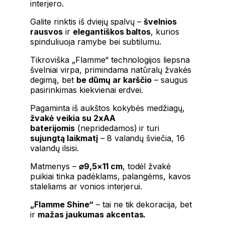
interjero.
Galite rinktis iš dviejų spalvų –
švelnios
rausvos
ir
elegantiškos baltos
, kurios
spinduliuoja ramybe bei subtilumu.
Tikroviška „Flamme“ technologijos liepsna
švelniai virpa, primindama natūralų žvakės
degimą, bet
be dūmų ar karščio
– saugus
pasirinkimas kiekvienai erdvei.
Pagaminta iš aukštos kokybės medžiagų,
žvakė veikia su 2xAA
baterijomis
(nepridedamos) ir turi
sujungtą laikmatį
– 8 valandų šviečia, 16
valandų ilsisi.
Matmenys –
⌀9,5×11 cm
, todėl žvakė
puikiai tinka padėklams, palangėms, kavos
staleliams ar vonios interjerui.
„Flamme Shine“
– tai ne tik dekoracija, bet
ir
mažas jaukumas akcentas.