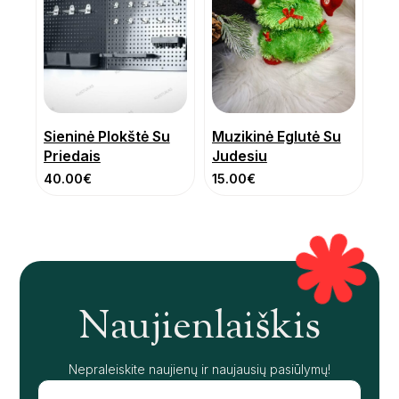
Sieninė Plokštė Su
Muzikinė Eglutė Su
Priedais
Judesiu
40.00
€
15.00
€
Naujienlaiškis
Nepraleiskite naujienų ir naujausių pasiūlymų!