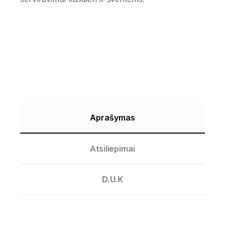
Aprašymas
Atsiliepimai
D.U.K