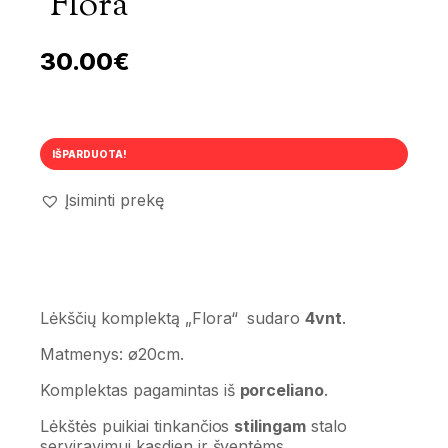
‘Flora’
30.00
€
IŠPARDUOTA!
Įsiminti prekę
Lėkščių komplektą „Flora“ sudaro
4vnt
.
Matmenys: ø20cm.
Komplektas pagamintas iš
porceliano
.
Lėkštės puikiai tinkančios
stilingam
stalo
serviravimui kasdien ir šventėms.