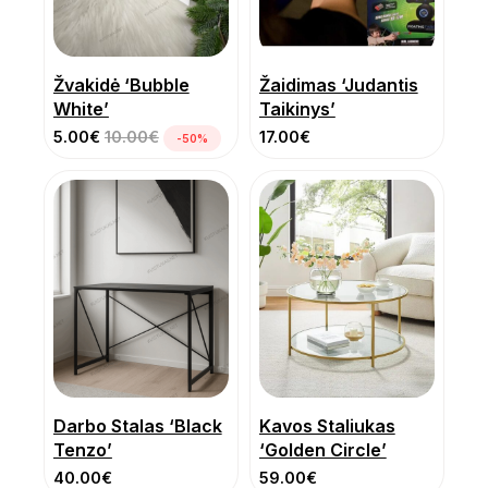
Žvakidė ‘Bubble
Žaidimas ‘Judantis
White’
Taikinys’
5.00
€
10.00
€
17.00
€
-50%
Darbo Stalas ‘Black
Kavos Staliukas
Tenzo’
‘Golden Circle’
40.00
€
59.00
€