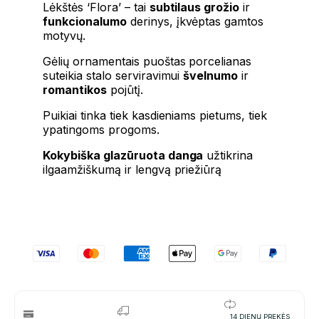
Lėkštės ‘Flora’ – tai
subtilaus grožio
ir
funkcionalumo
derinys, įkvėptas gamtos
motyvų.
Gėlių ornamentais puoštas porcelianas
suteikia stalo serviravimui
švelnumo
ir
romantikos
pojūtį.
Puikiai tinka tiek kasdieniams pietums, tiek
ypatingoms progoms.
Kokybiška glazūruota danga
užtikrina
ilgaamžiškumą ir lengvą priežiūrą
14 DIENŲ PREKĖS