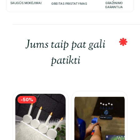
SAUGŪS MOKĖJIMAI
GRAŽINIMO
GREITAS PRISTATYMAS
GARANTIJA
Jums taip pat gali
patikti
-50%
-50%