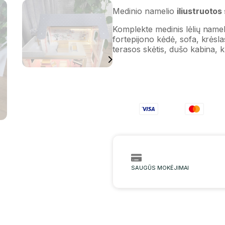
Medinio namelio
iliustruotos
Komplekte medinis lėlių nameli
fortepijono kėdė, sofa, krėslas
terasos skėtis, dušo kabina, kr
SAUGŪS MOKĖJIMAI