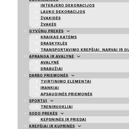
INTERJERO DEKORACIJOS
LAUKO DEKORACIJOS
ŽVAKIDĖS
ŽVAKĖS
GYVŪNŲ PREKĖS
KRAIKAS KATĖMS
DRASKYKLĖS
TRANSPORTAVIMO KREPŠIAI, NARVAI IR G
APRANGA IR AVALYNĖ
AVALYNĖ
DRABUŽIAI
DARBO PRIEMONĖS
TVIRTINIMO ELEMENTAI
ĮRANKIAI
APSAUGINĖS PRIEMONĖS
SPORTUI
TRENIRUOKLIAI
SODO PREKĖS
KEPSNINĖS IR PRIEDAI
KREPŠIAI IR KUPRINĖS