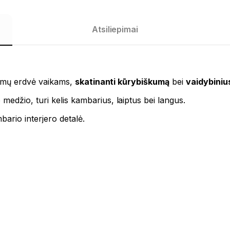
Atsiliepimai
imų erdvė vaikams,
skatinanti kūrybiškumą
bei
vaidybiniu
medžio, turi kelis kambarius, laiptus bei langus.
mbario interjero detalė.