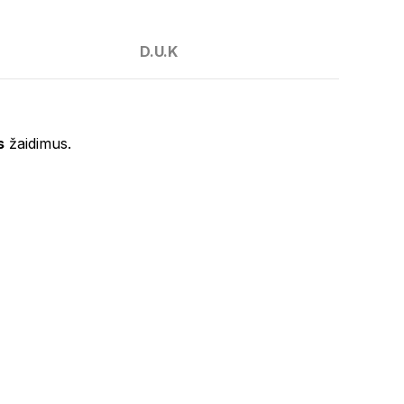
D.U.K
s
žaidimus.