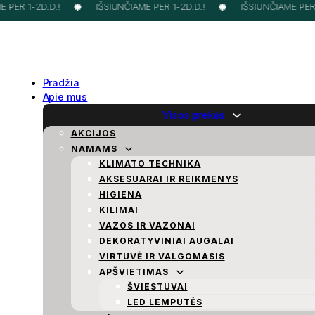
PER 1-2D.D.!
IŠSIUNČIAME PER 1-2D.D.!
IŠSIUNČIAME PER 1
Pradžia
Apie mus
Visos prekės
AKCIJOS
NAMAMS
KLIMATO TECHNIKA
AKSESUARAI IR REIKMENYS
HIGIENA
KILIMAI
VAZOS IR VAZONAI
DEKORATYVINIAI AUGALAI
VIRTUVĖ IR VALGOMASIS
APŠVIETIMAS
ŠVIESTUVAI
LED LEMPUTĖS