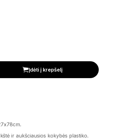
Įdėti į krepšelį
x27x78cm.
kštė ir aukšciausios kokybės plastiko.