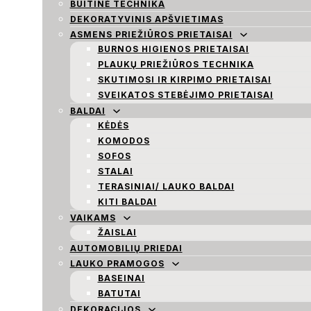
BUITINĖ TECHNIKA
DEKORATYVINIS APŠVIETIMAS
ASMENS PRIEŽIŪROS PRIETAISAI
BURNOS HIGIENOS PRIETAISAI
PLAUKŲ PRIEŽIŪROS TECHNIKA
SKUTIMOSI IR KIRPIMO PRIETAISAI
SVEIKATOS STEBĖJIMO PRIETAISAI
BALDAI
KĖDĖS
KOMODOS
SOFOS
STALAI
TERASINIAI/ LAUKO BALDAI
KITI BALDAI
VAIKAMS
ŽAISLAI
AUTOMOBILIŲ PRIEDAI
LAUKO PRAMOGOS
BASEINAI
BATUTAI
DEKORACIJOS