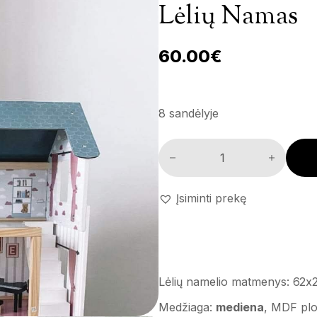
Lėlių Namas
60.00
€
8 sandėlyje
Lėlių namas kiekis
Įsiminti prekę
Lėlių namelio matmenys: 62
Medžiaga:
mediena
, MDF plo