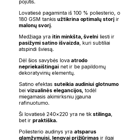
pojūtis.
Lovatiesė pagaminta iš 100 % poliesterio, o
180 GSM tankis
užtikrina optimalų storį
ir
malonų svorį
.
Medžiaga yra
itin minkšta, švelni
liesti ir
pasižymi satino išvaizda
, kuri subtiliai
atspindi šviesą.
Dėl šios savybės lova
atrodo
nepriekaištingai
net ir be papildomų
dekoratyvinių elementų.
Satino efektas
suteikia audiniui glotnumo
bei
vizualinės elegancijos,
todėl
miegamasis akimirksniu įgauna
rafinuotumo.
Ši lovatiesė 240×220 yra ne tik
stilinga
,
bet ir
praktiška.
Poliesterio audinys yra
atsparus
glamžymuisi, lengvai prižiūrimas
ir ilgai