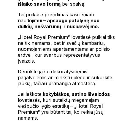
išlaiko savo formą
bei spalvą.
Tai puikus sprendimas kasdieniam
naudojimui –
apsaugo patalynę nuo
dulkių, nešvarumų
ir
nusidėvėjimo.
„Hotel Royal Premium“ lovatiesė puikiai tiks
ne tik namams, bet ir svečių kambariui,
nuomojamiems apartamentams ar poilsio
erdvei, kur svarbus reprezentatyvus
įvaizdis.
Derinkite ją su dekoratyvinėmis
pagalvėlėmis ar minkštu pledu ir sukurkite
jaukią, tačiau prabangią atmosferą.
Jei ieškote
kokybiškos, satino išvaizdos
lovatiesės, kuri suteiktų miegamajam
viešbučio lygio estetiką – „Hotel Royal
Premium“ yra būtent tai, ko reikia jūsų
namams.