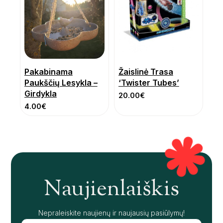
Pakabinama
Žaislinė Trasa
Paukščių Lesykla –
‘Twister Tubes’
Girdykla
20.00
€
4.00
€
Naujienlaiškis
Nepraleiskite naujienų ir naujausių pasiūlymų!