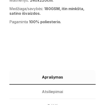
Matmenys:
240x220cm
.
Medžiaga/savybės:
180GSM, itin minkšta,
satino išvaizdos.
Pagaminta
100% poliesterio.
Aprašymas
Atsiliepimai