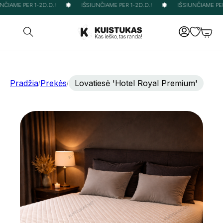
ČIAME PER 1-2D.D.!
IŠSIUNČIAME PER 1-2D.D.!
IŠSIUNČIAME PER 
Pradžia
Prekės
Lovatiesė 'Hotel Royal Premium'
/
/