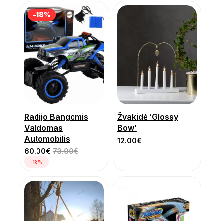
-18%
-18%
Radijo Bangomis
Žvakidė ‘Glossy
Valdomas
Bow’
Automobilis
12.00
€
60.00
€
73.00
€
-18%