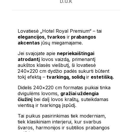
D.U.K
Lovatiesė „Hotel Royal Premium“ – tai
elegancijos, tvarkos
ir
prabangos
akcentas
jūsų miegamajame.
Jei svajojate apie
nepriekaištingai
atrodantį
lovos vaizdą, primenantį
aukštos klasės viešbutį, ši lovatiesė
240×220 cm dydžio padės sukurti būtent
tokį efektą –
tvarkingą, solidų
ir
estetišką.
Didelis 240×220 cm formatas puikiai tinka
dvigulėms lovoms,
gražiai uždengia
čiužinį
bei dalį lovos kraštų, suteikdamas
vientisą ir tvarkingą įspūdį.
Tai puikus pasirinkimas tiek moderniam,
tiek klasikiniam interjerui, kur svarbus
švaros, harmonijos ir subtilios prabangos