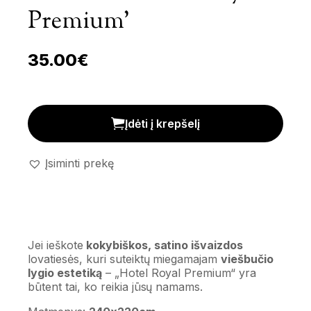
Premium’
35.00
€
Lovatiesė 'Hotel Royal Premium' kiekis
Įdėti į krepšelį
Įsiminti prekę
Jei ieškote
kokybiškos, satino išvaizdos
lovatiesės, kuri suteiktų miegamajam
viešbučio
lygio estetiką
– „Hotel Royal Premium“ yra
būtent tai, ko reikia jūsų namams.