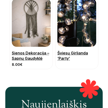
Sienos Dekoracija –
Šviesų Girlianda
Sapnų Gaudyklė
‘Party’
8.00
€
Naujienlaiškis