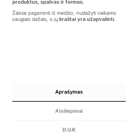
produktus, spalvas ir formas.
Žaislai pagaminti iš medžio, nudažyti vaikams
saugiais dažais, o jų
kraštai yra užapvalinti.
Aprašymas
Atsiliepimai
D.U.K