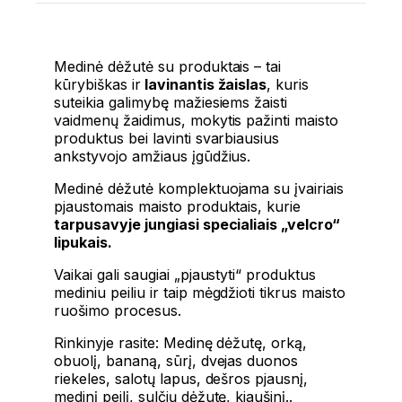
Medinė dėžutė su produktais – tai
kūrybiškas ir
lavinantis žaislas
, kuris
suteikia galimybę mažiesiems žaisti
vaidmenų žaidimus, mokytis pažinti maisto
produktus bei lavinti svarbiausius
ankstyvojo amžiaus įgūdžius.
Medinė dėžutė komplektuojama su įvairiais
pjaustomais maisto produktais, kurie
tarpusavyje jungiasi specialiais „velcro“
lipukais.
Vaikai gali saugiai „pjaustyti“ produktus
mediniu peiliu ir taip mėgdžioti tikrus maisto
ruošimo procesus.
Rinkinyje rasite: Medinę dėžutę, orką,
obuolį, bananą, sūrį, dvejas duonos
riekeles, salotų lapus, dešros pjausnį,
medinį peilį, sulčių dėžutę, kiaušinį..