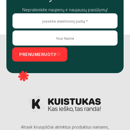
Nepraleiskite naujienų ir naujausių pasiūlymų!
PRENUMERUOTI!
Atrask kruopščiai atrinktus produktus namams,