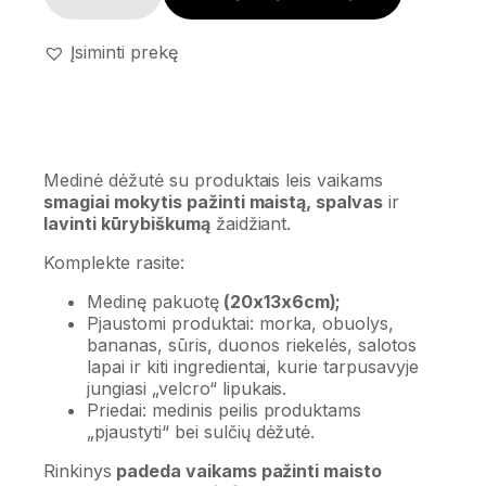
Įsiminti prekę
Medinė dėžutė su produktais leis vaikams
smagiai mokytis pažinti maistą, spalvas
ir
lavinti kūrybiškumą
žaidžiant.
Komplekte rasite:
Medinę pakuotę
(20x13x6cm);
Pjaustomi produktai: morka, obuolys,
bananas, sūris, duonos riekelės, salotos
lapai ir kiti ingredientai, kurie tarpusavyje
jungiasi „velcro“ lipukais.
Priedai: medinis peilis produktams
„pjaustyti“ bei sulčių dėžutė.
Rinkinys
padeda vaikams pažinti maisto