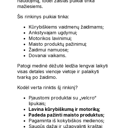
naudojimą, todėl žaislas puikiai tinka
mažiesiems.
Šis rinkinys puikiai tinka:
Kūrybiškiems vaidmenų žaidimams;
Ankstyvajam ugdymui;
Motorikos lavinimui;
Maisto produktų pažinimui;
Žaidimui namuose;
Dovanai vaikams.
Patogi medinė dėžutė leidžia lengvai laikyti
visas detales vienoje vietoje ir palaikyti
tvarką po žaidimo.
Kodėl verta rinktis šį rinkinį?
Pjaustomi produktai su „velcro“
lipukais;
Lavina kūrybiškumą ir motoriką;
Padeda pažinti maisto produktus;
Pagaminta iš kokybiškos medienos;
Saugūs dažai ir užapvalinti kraštai;