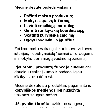
Medinė dėžutė padeda vaikams:
Pažinti maisto produktus;
Mokytis spalvų ir formų;
Lavinti smulkiąją motoriką;
Gerinti rankų–akių koordinaciją;
Skatinti kūrybišką žaidimą;
Ugdyti socialinius įgūdžius.
Žaidimo metu vaikai gali kurti savo virtuvės
istorijas, ruošti „maistą“ šeimai ar draugams
ir mokytis per smagų vaidmenų žaidimą.
Pjaustomų produktų funkcija
suteikia dar
daugiau realistiškumo ir padeda ilgiau
išlaikyti vaikų dėmesį.
Medinė dėžutė su produktais pagaminta iš
kokybiškos medienos
bei nudažyta
vaikams saugiais dažais.
Užapvalinti kraštai
užtikrina saugesnį