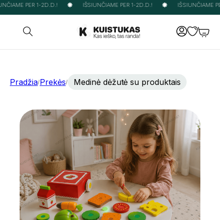
NČIAME PER 1-2D.D.!
IŠSIUNČIAME PER 1-2D.D.!
IŠSIUNČIAME PER
Pradžia
Prekės
Medinė dėžutė su produktais
/
/