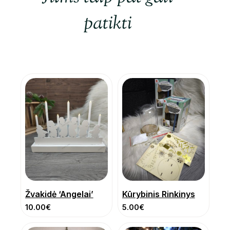
patikti
Žvakidė ‘Angelai’
Kūrybinis Rinkinys
10.00
€
5.00
€