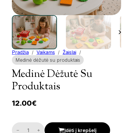
Pradžia
/
Vaikams
/
Žaislai
/
Medinė dėžutė su produktais
Medinė Dėžutė Su
Produktais
12.00
€
Medinė dėžutė su produktais kiekis
Įdėti į krepšelį