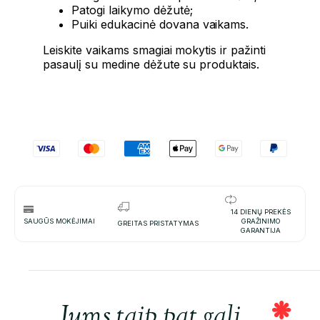
Patogi laikymo dėžutė;
Puiki edukacinė dovana vaikams.
Leiskite vaikams smagiai mokytis ir pažinti
pasaulį su medine dėžute su produktais.
14 DIENŲ PREKĖS
SAUGŪS MOKĖJIMAI
GRAŽINIMO
GREITAS PRISTATYMAS
GARANTIJA
Jums taip pat gali