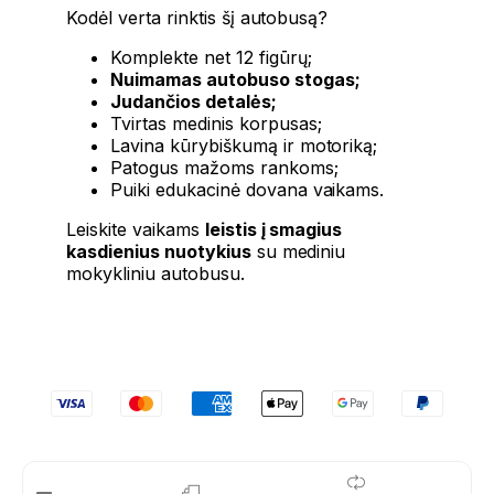
Kodėl verta rinktis šį autobusą?
Komplekte net 12 figūrų;
Nuimamas autobuso stogas;
Judančios detalės;
Tvirtas medinis korpusas;
Lavina kūrybiškumą ir motoriką;
Patogus mažoms rankoms;
Puiki edukacinė dovana vaikams.
Leiskite vaikams
leistis į smagius
kasdienius nuotykius
su mediniu
mokykliniu autobusu.