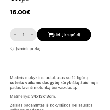
16.00
€
Medinis mokyklinis autobusas 'School trips' kiekis
Įdėti į krepšelį
Įsiminti prekę
Medinis mokyklinis autobusas su 12 figūrų
suteiks vaikams daugybę kūrybiškų žaidimų
ir
padės lavinti motoriką bei vaizduotę.
Matmenys:
34x13x13cm.
Žaislas pagamintas iš kokybiškos bei saugios
vaikams medienos.