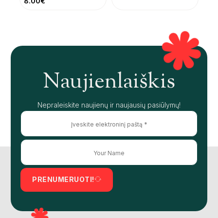
8.00
€
Naujienlaiškis
Nepraleiskite naujienų ir naujausių pasiūlymų!
PRENUMERUOTI!