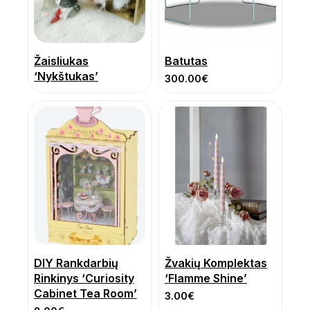
Žaisliukas
Batutas
‘Nykštukas’
300.00
€
DIY Rankdarbių
Žvakių Komplektas
Rinkinys ‘Curiosity
‘Flamme Shine’
Cabinet Tea Room’
3.00
€