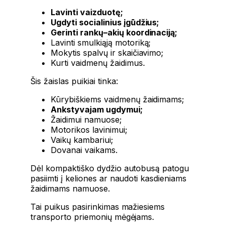
Lavinti vaizduotę;
Ugdyti socialinius įgūdžius;
Gerinti rankų–akių koordinaciją;
Lavinti smulkiąją motoriką;
Mokytis spalvų ir skaičiavimo;
Kurti vaidmenų žaidimus.
Šis žaislas puikiai tinka:
Kūrybiškiems vaidmenų žaidimams;
Ankstyvajam ugdymui;
Žaidimui namuose;
Motorikos lavinimui;
Vaikų kambariui;
Dovanai vaikams.
Dėl kompaktiško dydžio autobusą patogu
pasiimti į keliones ar naudoti kasdieniams
žaidimams namuose.
Tai puikus pasirinkimas mažiesiems
transporto priemonių mėgėjams.