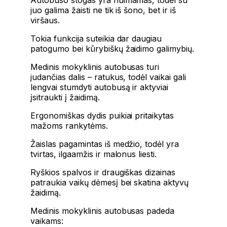
juo galima žaisti ne tik iš šono, bet ir iš
viršaus.
Tokia funkcija suteikia dar daugiau
patogumo bei kūrybiškų žaidimo galimybių.
Medinis mokyklinis autobusas turi
judančias dalis – ratukus, todėl vaikai gali
lengvai stumdyti autobusą ir aktyviai
įsitraukti į žaidimą.
Ergonomiškas dydis puikiai pritaikytas
mažoms rankytėms.
Žaislas pagamintas iš medžio, todėl yra
tvirtas, ilgaamžis ir malonus liesti.
Ryškios spalvos ir draugiškas dizainas
patraukia vaikų dėmesį bei skatina aktyvų
žaidimą.
Medinis mokyklinis autobusas padeda
vaikams: