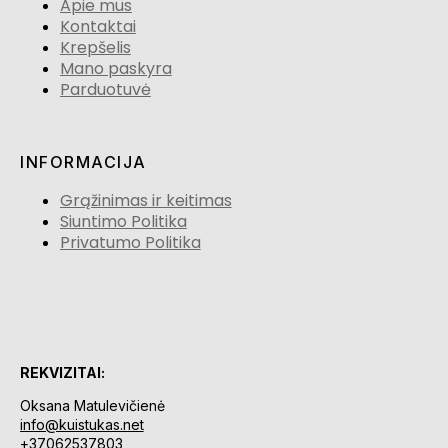
Apie mus
Kontaktai
Krepšelis
Mano paskyra
Parduotuvė
INFORMACIJA
Grąžinimas ir keitimas
Siuntimo Politika
Privatumo Politika
REKVIZITAI:
Oksana Matulevičienė
info@kuistukas.net
+37062537803