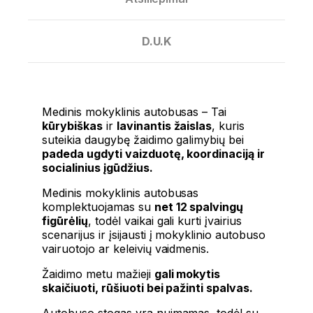
D.U.K
Medinis mokyklinis autobusas – Tai
kūrybiškas
ir
lavinantis žaislas
, kuris
suteikia daugybę žaidimo galimybių bei
padeda ugdyti vaizduotę, koordinaciją ir
socialinius įgūdžius.
Medinis mokyklinis autobusas
komplektuojamas su
net 12 spalvingų
figūrėlių
, todėl vaikai gali kurti įvairius
scenarijus ir įsijausti į mokyklinio autobuso
vairuotojo ar keleivių vaidmenis.
Žaidimo metu mažieji
gali mokytis
skaičiuoti, rūšiuoti bei pažinti spalvas.
Autobuso stogas yra nuimamas, todėl su