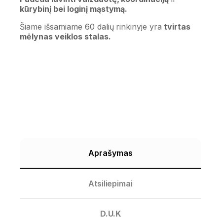
kūrybinį bei loginį mąstymą.
Šiame išsamiame 60 dalių rinkinyje yra
tvirtas
mėlynas veiklos stalas.
Aprašymas
Atsiliepimai
D.U.K