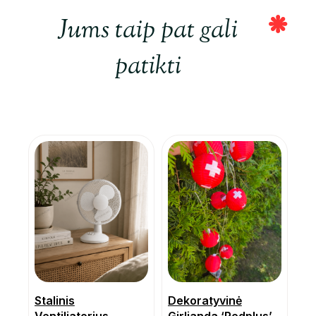
Jums taip pat gali
patikti
Stalinis
Dekoratyvinė
Ventiliatorius
Girlianda ‘Redplus’