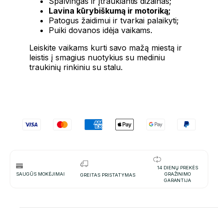
Spalvingas ir įtraukiantis dizainas;
Lavina kūrybiškumą ir motoriką;
Patogus žaidimui ir tvarkai palaikyti;
Puiki dovanos idėja vaikams.
Leiskite vaikams kurti savo mažą miestą ir
leistis į smagius nuotykius su mediniu
traukinių rinkiniu su stalu.
14 DIENŲ PREKĖS
SAUGŪS MOKĖJIMAI
GRAŽINIMO
GREITAS PRISTATYMAS
GARANTIJA