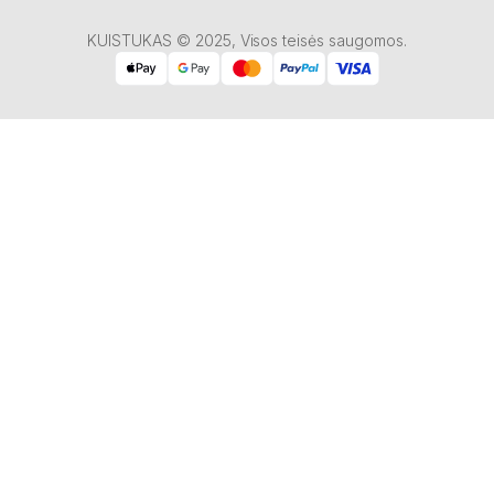
KUISTUKAS © 2025, Visos teisės saugomos.