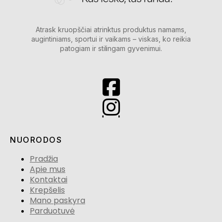
Atrask kruopščiai atrinktus produktus namams,
augintiniams, sportui ir vaikams – viskas, ko reikia
patogiam ir stilingam gyvenimui.
NUORODOS
Pradžia
Apie mus
Kontaktai
Krepšelis
Mano paskyra
Parduotuvė