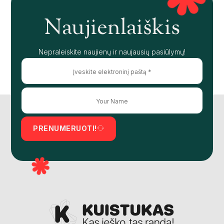
Naujienlaiškis
Nepraleiskite naujienų ir naujausių pasiūlymų!
PRENUMERUOTI!