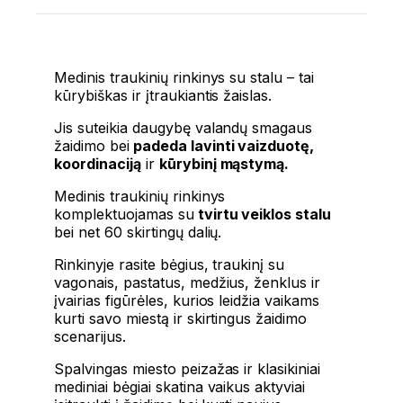
Medinis traukinių rinkinys su stalu – tai
kūrybiškas ir įtraukiantis žaislas.
Jis suteikia daugybę valandų smagaus
žaidimo bei
padeda lavinti vaizduotę,
koordinaciją
ir
kūrybinį mąstymą.
Medinis traukinių rinkinys
komplektuojamas su
tvirtu veiklos stalu
bei net 60 skirtingų dalių.
Rinkinyje rasite bėgius, traukinį su
vagonais, pastatus, medžius, ženklus ir
įvairias figūrėles, kurios leidžia vaikams
kurti savo miestą ir skirtingus žaidimo
scenarijus.
Spalvingas miesto peizažas ir klasikiniai
mediniai bėgiai skatina vaikus aktyviai