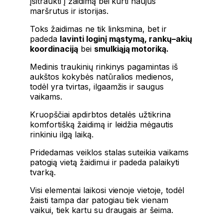
įsitraukti į žaidimą bei kurti naujus
maršrutus ir istorijas.
Toks žaidimas ne tik linksmina, bet ir
padeda
lavinti loginį mąstymą, rankų–akių
koordinaciją
bei
smulkiąją motoriką.
Medinis traukinių rinkinys pagamintas iš
aukštos kokybės natūralios medienos,
todėl yra tvirtas, ilgaamžis ir saugus
vaikams.
Kruopščiai apdirbtos detalės užtikrina
komfortišką žaidimą ir leidžia mėgautis
rinkiniu ilgą laiką.
Pridedamas veiklos stalas suteikia vaikams
patogią vietą žaidimui ir padeda palaikyti
tvarką.
Visi elementai laikosi vienoje vietoje, todėl
žaisti tampa dar patogiau tiek vienam
vaikui, tiek kartu su draugais ar šeima.