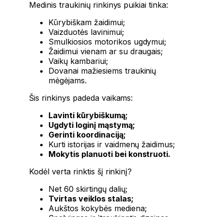
Medinis traukinių rinkinys puikiai tinka:
Kūrybiškam žaidimui;
Vaizduotės lavinimui;
Smulkiosios motorikos ugdymui;
Žaidimui vienam ar su draugais;
Vaikų kambariui;
Dovanai mažiesiems traukinių
mėgėjams.
Šis rinkinys padeda vaikams:
Lavinti kūrybiškumą;
Ugdyti loginį mąstymą;
Gerinti koordinaciją;
Kurti istorijas ir vaidmenų žaidimus;
Mokytis planuoti bei konstruoti.
Kodėl verta rinktis šį rinkinį?
Net 60 skirtingų dalių;
Tvirtas veiklos stalas;
Aukštos kokybės mediena;