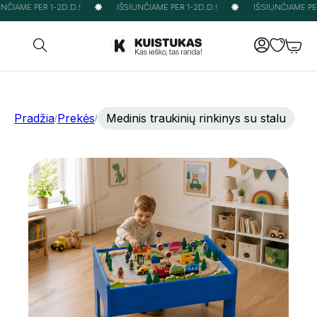
NČIAME PER 1-2D.D.!
IŠSIUNČIAME PER 1-2D.D.!
IŠSIUNČIAME PER 
Pradžia
Prekės
Medinis traukinių rinkinys su stalu
/
/