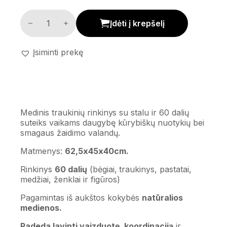
Medinis traukinių rinkinys su stalu kiekis
Įdėti į krepšelį
Įsiminti prekę
Medinis traukinių rinkinys su stalu ir 60 dalių
suteiks vaikams daugybę kūrybiškų nuotykių bei
smagaus žaidimo valandų.
Matmenys:
62,5x45x40cm.
Rinkinys
60 dalių
(bėgiai, traukinys, pastatai,
medžiai, ženklai ir figūros)
Pagamintas iš aukštos kokybės
natūralios
medienos.
Padeda lavinti vaizduotę, koordinaciją
ir