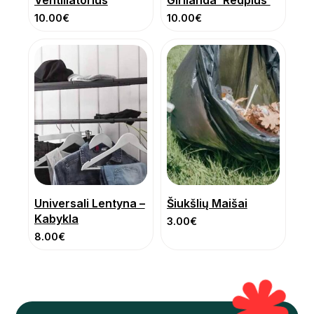
10.00
€
10.00
€
Universali Lentyna –
Šiukšlių Maišai
Kabykla
3.00
€
8.00
€