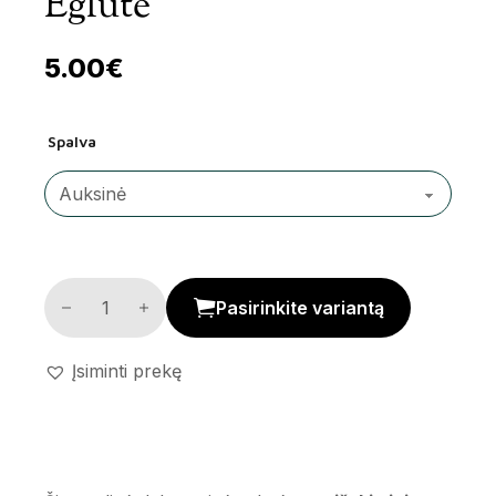
Eglutė
5.00
€
Spalva
Metalinė dekoratyvinė eglutė kiekis
Pasirinkite variantą
Įsiminti prekę