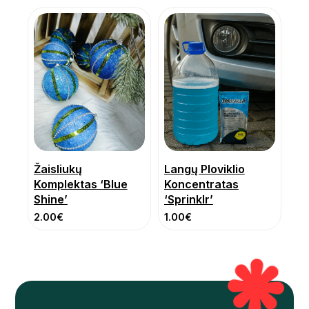
Žaisliukų
Langų Ploviklio
Komplektas ‘Blue
Koncentratas
Shine’
‘Sprinklr’
2.00
€
1.00
€