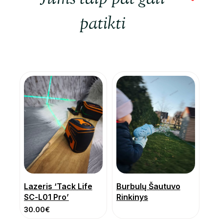
patikti
Lazeris ‘Tack Life
Burbulų Šautuvo
SC-L01 Pro’
Rinkinys
30.00
€