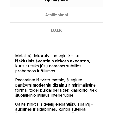
Atsiliepimai
D.U.K
Metalinė dekoratyvinė eglutė – tai
išskirtinis šventinio dekoro akcentas,
kuris suteiks jūsų namams subtilios
prabangos ir šilumos.
Pagaminta iš tvirto metalo, ši eglutė
pasižymi
moderniu dizainu
ir minimalistine
forma, todėl puikiai dera tiek klasikinio, tiek
šiuolaikinio stiliaus interjeruose.
Galite rinktis iš dviejų elegantiškų spalvų –
auksinės ir sidabrinės, kurios suteikia