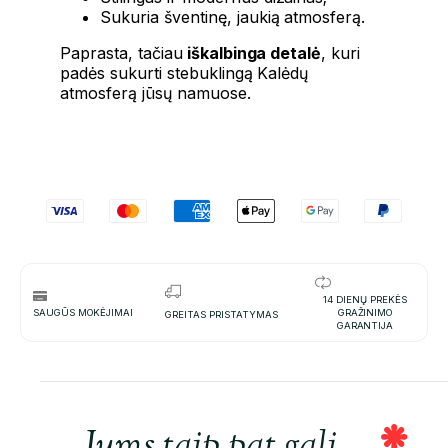
Sukuria šventinę, jaukią atmosferą.
Paprasta, tačiau
iškalbinga detalė
, kuri
padės sukurti stebuklingą Kalėdų
atmosferą jūsų namuose.
14 DIENŲ PREKĖS
SAUGŪS MOKĖJIMAI
GRAŽINIMO
GREITAS PRISTATYMAS
GARANTIJA
Jums taip pat gali