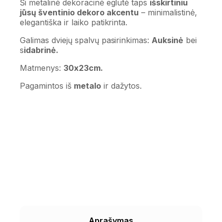
Ši metalinė dekoracinė eglutė taps
išskirtiniu
jūsų šventinio dekoro akcentu
– minimalistinė,
elegantiška ir laiko patikrinta.
Galimas dviejų spalvų pasirinkimas:
Auksinė
bei
s
idabrinė.
Matmenys:
30x23cm.
Pagamintos iš
metalo
ir dažytos.
Aprašymas