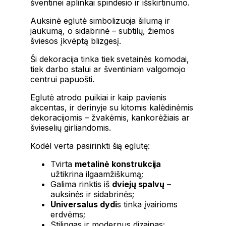
šventinei aplinkai spindesio ir išskirtinumo.
Auksinė eglutė simbolizuoja šilumą ir
jaukumą, o sidabrinė – subtilų, žiemos
šviesos įkvėptą blizgesį.
Ši dekoracija tinka tiek svetainės komodai,
tiek darbo stalui ar šventiniam valgomojo
centrui papuošti.
Eglutė atrodo puikiai ir kaip pavienis
akcentas, ir derinyje su kitomis kalėdinėmis
dekoracijomis – žvakėmis, kankorėžiais ar
švieselių girliandomis.
Kodėl verta pasirinkti šią eglutę:
Tvirta
metalinė konstrukcija
užtikrina ilgaamžiškumą;
Galima rinktis iš
dviejų spalvų
–
auksinės ir sidabrinės;
Universalus dydi
s tinka įvairioms
erdvėms;
Stilingas ir modernus dizainas;