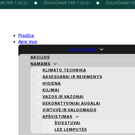
 PER 1-2D.D.!
IŠSIUNČIAME PER 1-2D.D.!
IŠSIUNČIAME PER 
Pradžia
Apie mus
Visos prekės
AKCIJOS
NAMAMS
KLIMATO TECHNIKA
AKSESUARAI IR REIKMENYS
HIGIENA
KILIMAI
VAZOS IR VAZONAI
DEKORATYVINIAI AUGALAI
VIRTUVĖ IR VALGOMASIS
APŠVIETIMAS
ŠVIESTUVAI
LED LEMPUTĖS