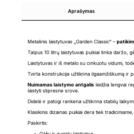
Aprašymas
Metalinis laistytuvas „Garden Classic“ –
patiki
Talpus 10 litrų laistytuvas puikiai tinka daržo, g
Laistytuvas ir iš metalo su cinkuotu vidumi, tod
Tvirta konstrukcija užtikrina ilgaamžiškumą ir 
Nuimamas laistymo antgalis
leidžia lengvai r
laistyti stipresne srove.
Didelė ir patogi rankena užtikrina stabilų laikym
Klasikinis dizainas puikiai dera tiek tradiciniam
Paskirtis:
Gėlių ir augalų laistymui;