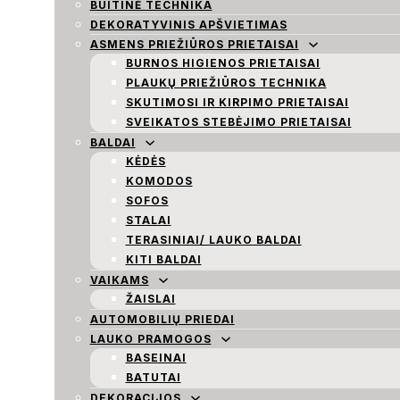
BUITINĖ TECHNIKA
DEKORATYVINIS APŠVIETIMAS
ASMENS PRIEŽIŪROS PRIETAISAI
BURNOS HIGIENOS PRIETAISAI
PLAUKŲ PRIEŽIŪROS TECHNIKA
SKUTIMOSI IR KIRPIMO PRIETAISAI
SVEIKATOS STEBĖJIMO PRIETAISAI
BALDAI
KĖDĖS
KOMODOS
SOFOS
STALAI
TERASINIAI/ LAUKO BALDAI
KITI BALDAI
VAIKAMS
ŽAISLAI
AUTOMOBILIŲ PRIEDAI
LAUKO PRAMOGOS
BASEINAI
BATUTAI
DEKORACIJOS