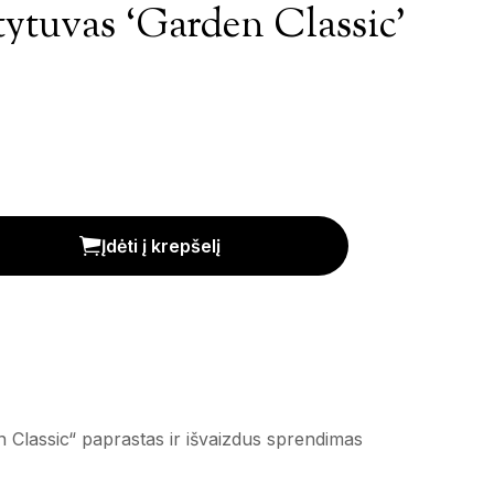
tytuvas ‘Garden Classic’
lassic' kiekis
Įdėti į krepšelį
n Classic“ paprastas ir išvaizdus sprendimas