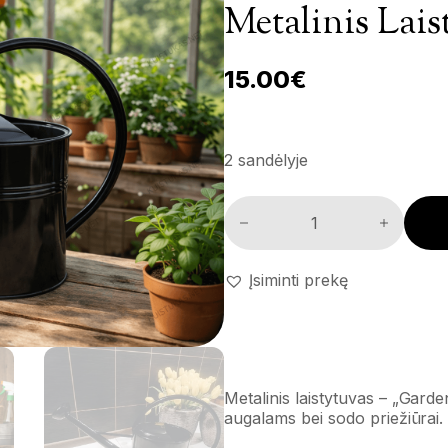
Metalinis Lais
15.00
€
2 sandėlyje
Metalinis laistytuvas 'Garden C
Įsiminti prekę
Metalinis laistytuvas – „Garde
augalams bei sodo priežiūrai.