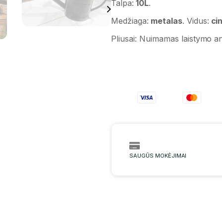
Talpa:
10L
.
Medžiaga:
metalas
.
Vidus:
cin
Pliusai: Nuimamas laistymo an
SAUGŪS MOKĖJIMAI