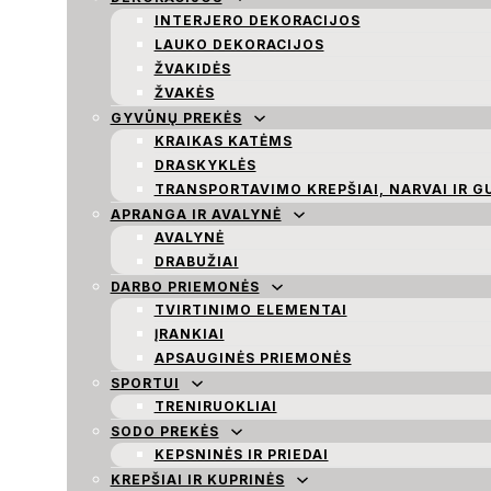
INTERJERO DEKORACIJOS
LAUKO DEKORACIJOS
ŽVAKIDĖS
ŽVAKĖS
GYVŪNŲ PREKĖS
KRAIKAS KATĖMS
DRASKYKLĖS
TRANSPORTAVIMO KREPŠIAI, NARVAI IR G
APRANGA IR AVALYNĖ
AVALYNĖ
DRABUŽIAI
DARBO PRIEMONĖS
TVIRTINIMO ELEMENTAI
ĮRANKIAI
APSAUGINĖS PRIEMONĖS
SPORTUI
TRENIRUOKLIAI
SODO PREKĖS
KEPSNINĖS IR PRIEDAI
KREPŠIAI IR KUPRINĖS