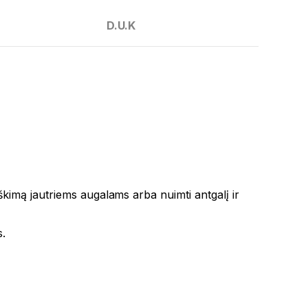
D.U.K
škimą jautriems augalams arba nuimti antgalį ir
s.