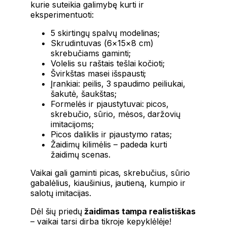
kurie suteikia galimybę kurti ir
eksperimentuoti:
5 skirtingų spalvų modelinas;
Skrudintuvas (6×15×8 cm)
skrebučiams gaminti;
Volelis su raštais tešlai kočioti;
Švirkštas masei išspausti;
Įrankiai: peilis, 3 spaudimo peiliukai,
šakutė, šaukštas;
Formelės ir pjaustytuvai: picos,
skrebučio, sūrio, mėsos, daržovių
imitacijoms;
Picos daliklis ir pjaustymo ratas;
Žaidimų kilimėlis – padeda kurti
žaidimų scenas.
Vaikai gali gaminti picas, skrebučius, sūrio
gabalėlius, kiaušinius, jautieną, kumpio ir
salotų imitacijas.
Dėl šių priedų
žaidimas tampa realistiškas
– vaikai tarsi dirba tikroje kepyklėlėje!