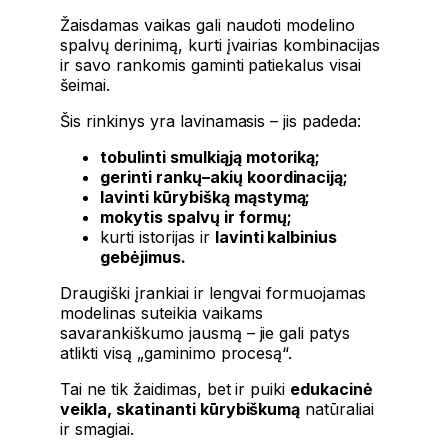
Žaisdamas vaikas gali naudoti modelino
spalvų derinimą, kurti įvairias kombinacijas
ir savo rankomis gaminti patiekalus visai
šeimai.
Šis rinkinys yra lavinamasis – jis padeda:
tobulinti smulkiąją motoriką;
gerinti rankų–akių koordinaciją;
lavinti kūrybišką mąstymą;
mokytis spalvų ir formų;
kurti istorijas ir
lavinti kalbinius
gebėjimus.
Draugiški įrankiai ir lengvai formuojamas
modelinas suteikia vaikams
savarankiškumo jausmą – jie gali patys
atlikti visą „gaminimo procesą“.
Tai ne tik žaidimas, bet ir puiki
edukacinė
veikla, skatinanti kūrybiškumą
natūraliai
ir smagiai.