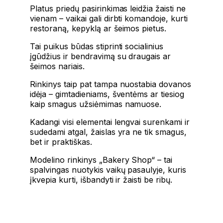
Platus priedų pasirinkimas leidžia žaisti ne
vienam – vaikai gali dirbti komandoje, kurti
restoraną, kepyklą ar šeimos pietus.
Tai puikus būdas stiprinti socialinius
įgūdžius ir bendravimą su draugais ar
šeimos nariais.
Rinkinys taip pat tampa nuostabia dovanos
idėja – gimtadieniams, šventėms ar tiesiog
kaip smagus užsiėmimas namuose.
Kadangi visi elementai lengvai surenkami ir
sudedami atgal, žaislas yra ne tik smagus,
bet ir praktiškas.
Modelino rinkinys „Bakery Shop“ – tai
spalvingas nuotykis vaikų pasaulyje, kuris
įkvepia kurti, išbandyti ir žaisti be ribų.