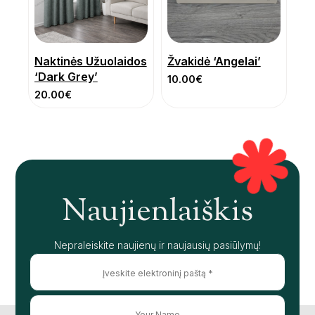
Naktinės Užuolaidos
Žvakidė ‘Angelai’
‘Dark Grey’
10.00
€
20.00
€
Naujienlaiškis
Nepraleiskite naujienų ir naujausių pasiūlymų!