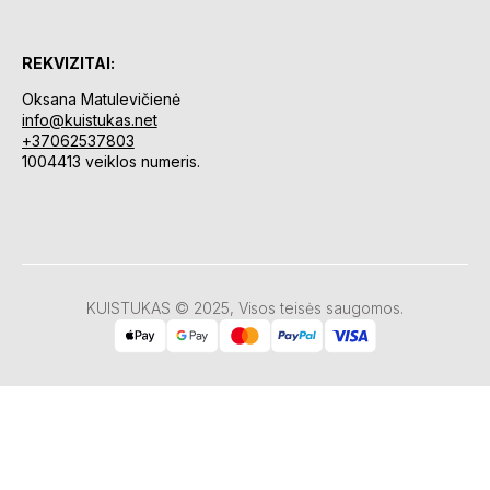
REKVIZITAI:
Oksana Matulevičienė
info@kuistukas.net
+37062537803
1004413 veiklos numeris.
KUISTUKAS © 2025, Visos teisės saugomos.