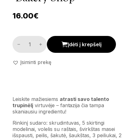
16.00
€
Modelino rinkinys 'Bakery shop' kiekis
Įdėti į krepšelį
Įsiminti prekę
Leiskite mažiesiems
atrasti savo talento
trupinėlį
virtuvėje – fantazija čia tampa
skaniausiu ingredientu!
Rinkinį sudaro: skrudintuvas, 5 skirtingi
modelinai, volelis su raštais, švirkštas masei
išspausti, peilis, šakutė, šaukštas, 3 peiliukai, 2