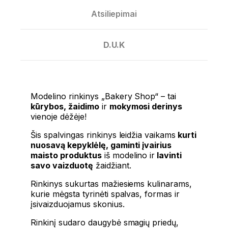
Atsiliepimai
D.U.K
Modelino rinkinys „Bakery Shop“ – tai
kūrybos, žaidimo
ir
mokymosi derinys
vienoje dėžėje!
Šis spalvingas rinkinys leidžia vaikams
kurti
nuosavą kepyklėlę, gaminti įvairius
maisto produktus
iš modelino ir
lavinti
savo vaizduotę
žaidžiant.
Rinkinys sukurtas mažiesiems kulinarams,
kurie mėgsta tyrinėti spalvas, formas ir
įsivaizduojamus skonius.
Rinkinį sudaro daugybė smagių priedų,