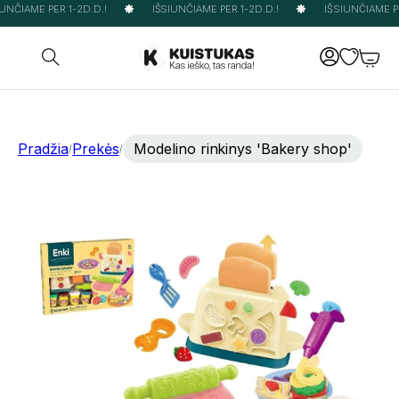
UNČIAME PER 1-2D.D.!
IŠSIUNČIAME PER 1-2D.D.!
IŠSIUNČIAME PER
Pradžia
Prekės
Modelino rinkinys 'Bakery shop'
/
/