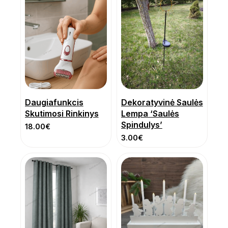
Daugiafunkcis
Dekoratyvinė Saulės
Skutimosi Rinkinys
Lempa ‘Saulės
Spindulys’
18.00
€
3.00
€