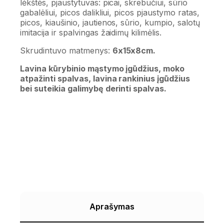
lėkštės, pjaustytuvas: picai, skrebučiui, sūrio
gabalėliui, picos dalikliui, picos pjaustymo ratas,
picos, kiaušinio, jautienos, sūrio, kumpio, salotų
imitacija ir spalvingas žaidimų kilimėlis.
Skrudintuvo matmenys:
6x15x8cm.
Lavina kūrybinio mąstymo įgūdžius, moko
atpažinti spalvas, lavina rankinius įgūdžius
bei suteikia galimybę derinti spalvas.
Aprašymas