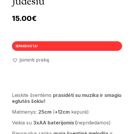
Judesiu
15.00
€
IŠPARDUOTA!
Įsiminti prekę
Leiskite šventėms
prasidėti su muzika ir smagiu
eglutės šokiu!
Matmenys:
25cm
(
+12cm
kepurė)
Veikia su
3xAA baterijomis (
nepridedamos)
Paspaudus ranką
groja šventinė melodija
ir