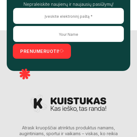
Nepraleiskite naujienų ir naujausių pasiūlymų!
PRENUMERUOTI!
Atrask kruopščiai atrinktus produktus namams,
augintiniams, sportui ir vaikams – viskas, ko reikia