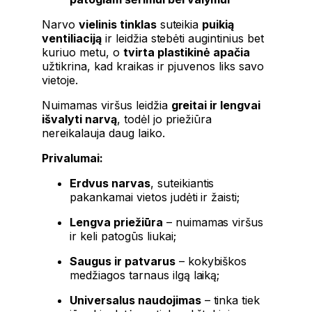
Narvo
vielinis tinklas
suteikia
puikią
ventiliaciją
ir leidžia stebėti augintinius bet
kuriuo metu, o
tvirta plastikinė apačia
užtikrina, kad kraikas ir pjuvenos liks savo
vietoje.
Nuimamas viršus leidžia
greitai ir lengvai
išvalyti narvą
, todėl jo priežiūra
nereikalauja daug laiko.
Privalumai:
Erdvus narvas
, suteikiantis
pakankamai vietos judėti ir žaisti;
Lengva priežiūra
– nuimamas viršus
ir keli patogūs liukai;
Saugus ir patvarus
– kokybiškos
medžiagos tarnaus ilgą laiką;
Universalus naudojimas
– tinka tiek