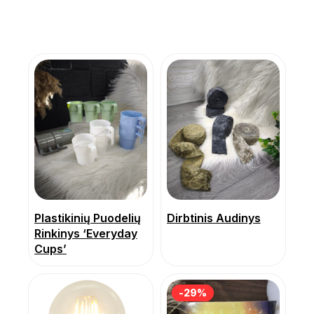
Plastikinių Puodelių
Dirbtinis Audinys
Rinkinys ‘Everyday
Cups’
-29%
-29%