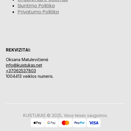
Siuntimo Politika
Privatumo Politika
REKVIZITAI:
Oksana Matulevičienė
info@kuistukas.net
+37062537803
1004413 veiklos numeris.
KUISTUKAS © 2025, Visos teisės saugomos.