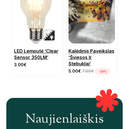
LED Lemputė ‘Clear
Kalėdinis Paveikslas
Sensor 350LM’
‘Šviesos Ir
Stebuklai’
3.00
€
5.00
€
7.00
€
-29%
Naujienlaiškis