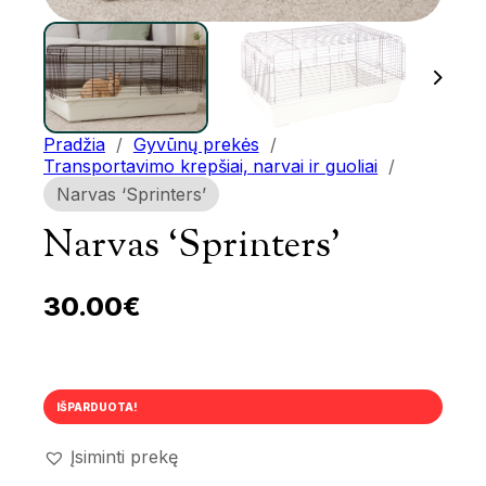
Pradžia
/
Gyvūnų prekės
/
Transportavimo krepšiai, narvai ir guoliai
/
Narvas ‘Sprinters’
Narvas ‘Sprinters’
30.00
€
IŠPARDUOTA!
Įsiminti prekę