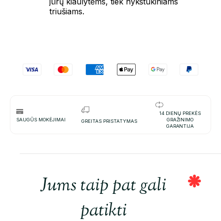
jūrų kiaulytėms, tiek nykštukiniams
triušiams.
14 DIENŲ PREKĖS
SAUGŪS MOKĖJIMAI
GRAŽINIMO
GREITAS PRISTATYMAS
GARANTIJA
Jums taip pat gali
patikti