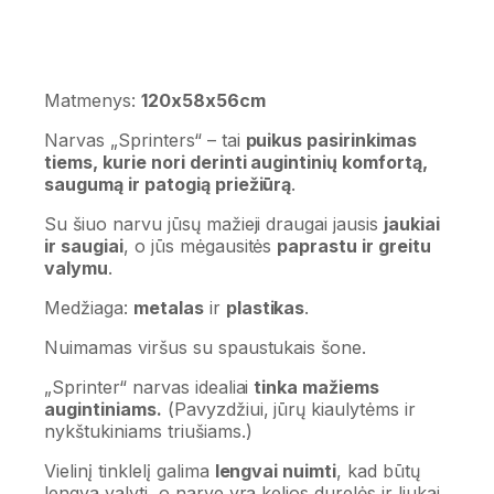
Matmenys:
120x58x56cm
Narvas „Sprinters“ – tai
puikus pasirinkimas
tiems, kurie nori derinti augintinių komfortą,
saugumą ir patogią priežiūrą
.
Su šiuo narvu jūsų mažieji draugai jausis
jaukiai
ir saugiai
, o jūs mėgausitės
paprastu ir greitu
valymu
.
Medžiaga:
metalas
ir
plastikas
.
Nuimamas viršus su spaustukais šone.
„Sprinter“ narvas idealiai
tinka mažiems
augintiniams.
(Pavyzdžiui, jūrų kiaulytėms ir
nykštukiniams triušiams.)
Vielinį tinklelį galima
lengvai nuimti
, kad būtų
lengva valyti, o narve yra kelios durelės ir liukai,