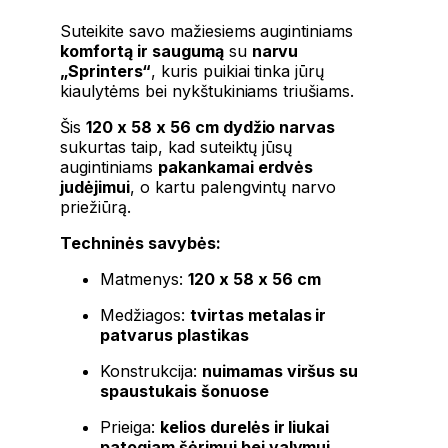
Suteikite savo mažiesiems augintiniams
komfortą ir saugumą
su
narvu
„Sprinters“
, kuris puikiai tinka jūrų
kiaulytėms bei nykštukiniams triušiams.
Šis
120 x 58 x 56 cm dydžio narvas
sukurtas taip, kad suteiktų jūsų
augintiniams
pakankamai erdvės
judėjimui
, o kartu palengvintų narvo
priežiūrą.
Techninės savybės:
Matmenys:
120 x 58 x 56 cm
Medžiagos:
tvirtas metalas ir
patvarus plastikas
Konstrukcija:
nuimamas viršus su
spaustukais šonuose
Prieiga:
kelios durelės ir liukai
patogiam šėrimui bei valymui