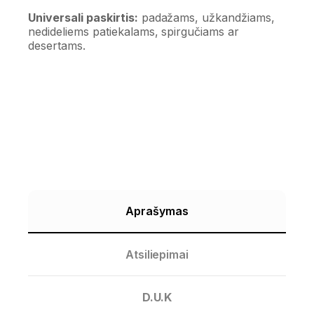
Universali paskirtis:
padažams, užkandžiams,
nedideliems patiekalams, spirgučiams ar
desertams.
Aprašymas
Atsiliepimai
D.U.K