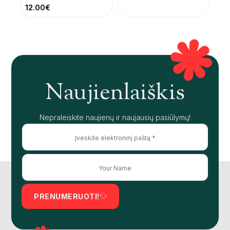
12.00
€
Naujienlaiškis
Nepraleiskite naujienų ir naujausių pasiūlymų!
PRENUMERUOTI!