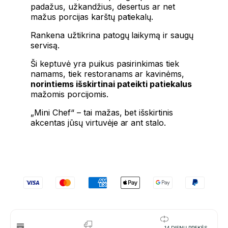
padažus, užkandžius, desertus ar net
mažus porcijas karštų patiekalų.
Rankena užtikrina patogų laikymą ir saugų
servisą.
Ši keptuvė yra puikus pasirinkimas tiek
namams, tiek restoranams ar kavinėms,
norintiems išskirtinai pateikti patiekalus
mažomis porcijomis.
„Mini Chef“ – tai mažas, bet išskirtinis
akcentas jūsų virtuvėje ar ant stalo.
14 DIENŲ PREKĖS