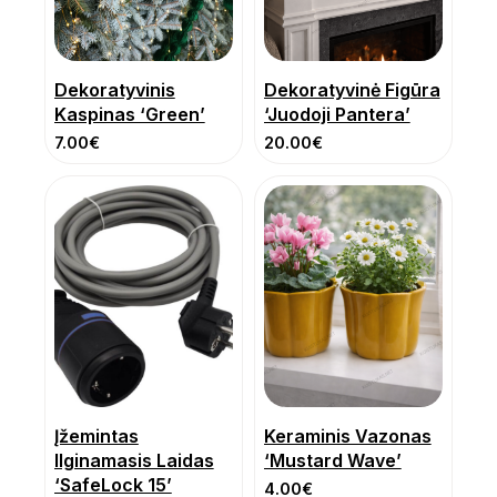
Dekoratyvinis
Dekoratyvinė Figūra
Kaspinas ‘Green’
‘Juodoji Pantera’
7.00
€
20.00
€
Įžemintas
Keraminis Vazonas
Ilginamasis Laidas
‘Mustard Wave’
‘SafeLock 15’
4.00
€