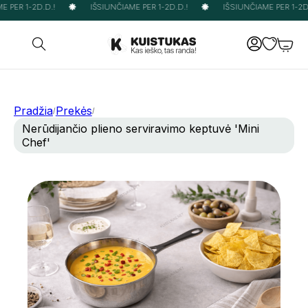
 PER 1-2D.D.!
IŠSIUNČIAME PER 1-2D.D.!
IŠSIUNČIAME PER 1-2D.
Pradžia
Prekės
/
/
Nerūdijančio plieno serviravimo keptuvė 'Mini
Chef'