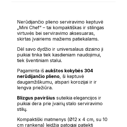
Nerūdijančio plieno serviravimo keptuvė
„Mini Chef“ – tai kompaktiškas ir stilingas
virtuvės bei serviravimo aksesuaras,
skirtas įvairiems mažiems patiekalams.
Dėl savo dydžio ir universalaus dizaino ji
puikiai tinka tiek kasdieniam naudojimui,
tiek šventiniam stalui.
Pagaminta iš
aukštos kokybės 304
nerūdijančio plieno
, ši keptuvė
daugamžiškumu, atspari korozijai ir ir
lengva priežiūra.
Blizgus paviršius
suteikia elegancijos ir
puikiai dera prie įvairių stalo serviravimo
stilių.
Kompaktiški matmenys (Ø12 x 4 cm, su 10
cm rankena) leidžia patogiai patiekti