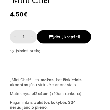
‘Mini Chef’
4.50
€
Nerūdijančio plieno serviravimo keptuvė 'Mini Chef' ki
Įdėti į krepšelį
Įsiminti prekę
„Mini Chef“ – tai
mažas,
bet
išskirtinis
akcentas
jūsų virtuvėje ar ant stalo.
Matmenys:
ø12x4cm
(+10cm rankena)
Pagaminta iš
aukštos kokybės 304
nerūdijančio plieno
.