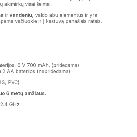
akimirkų visai šeimai.
ma
ir
vandeniu,
valdo abu elementus ir yra
pama važiuokle ir į kastuvą panašiais ratais.
baterijos, 6 V 700 mAh. (pridedama)
a 2 AA baterijos (nepridedama)
ABS, PVC)
uo 6 metų amžiaus.
s 2.4 GHz