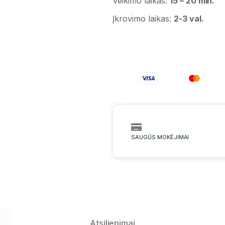
Veikimo laikas:
15 – 20 min.
Įkrovimo laikas:
2-3 val.
SAUGŪS MOKĖJIMAI
Atsiliepimai