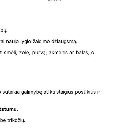
ibų.
iškai naujo lygio žaidimo džiaugsmą.
kti smėlį, žolę, purvą, akmenis ar balas, o
s
suteikia galimybę atlikti staigius posūkius ir
atstumu.
be trikdžių.