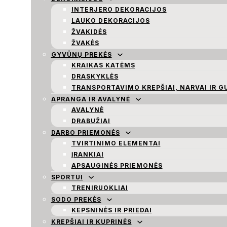
INTERJERO DEKORACIJOS
LAUKO DEKORACIJOS
ŽVAKIDĖS
ŽVAKĖS
GYVŪNŲ PREKĖS
KRAIKAS KATĖMS
DRASKYKLĖS
TRANSPORTAVIMO KREPŠIAI, NARVAI IR G
APRANGA IR AVALYNĖ
AVALYNĖ
DRABUŽIAI
DARBO PRIEMONĖS
TVIRTINIMO ELEMENTAI
ĮRANKIAI
APSAUGINĖS PRIEMONĖS
SPORTUI
TRENIRUOKLIAI
SODO PREKĖS
KEPSNINĖS IR PRIEDAI
KREPŠIAI IR KUPRINĖS