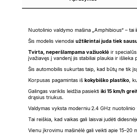
Nuotolinio valdymo mašina „Amphibious“ – tai
i
Šis modelis vienodai
užtikrintai juda tiek saus
Tvirta, neperšlampama važiuoklė
ir specialūs
įvažiavęs į vandenį jis stabiliai plaukia ir išlieka
Šis automobilis sukurtas taip, kad būtų ne tik įs
Korpusas pagamintas iš
kokybiško plastiko
, k
Galingas variklis leidžia pasiekti
iki 15 km/h greit
drąsius triukus.
Valdymas vyksta moderniu 2.4 GHz nuotolinio va
Tai reiškia, kad vaikas gali laisvai judėti didesn
Vienu įkrovimu mašinėlė gali veikti apie 15–20