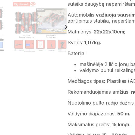
suteiks daugybę nepamirštamų 
Automobilis
važiuoja sausu
aprūpintas stabilia, neperšlam
Matmenys:
22x22x10cm
;
Svoris:
1,07kg.
Baterija:
mašinėlėje 2 ličio jonų 
valdymo pultui reikaling
Medžiagos tipas: Plastikas (
Rekomenduojamas amžius:
n
Nuotolinio pulto radijo dažni
Valdymo diapazonas:
50 m.
Maksimalus greitis:
15 km/h.