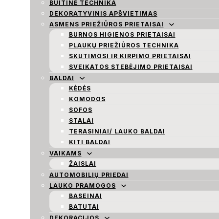
BUITINĖ TECHNIKA
DEKORATYVINIS APŠVIETIMAS
ASMENS PRIEŽIŪROS PRIETAISAI
BURNOS HIGIENOS PRIETAISAI
PLAUKŲ PRIEŽIŪROS TECHNIKA
SKUTIMOSI IR KIRPIMO PRIETAISAI
SVEIKATOS STEBĖJIMO PRIETAISAI
BALDAI
KĖDĖS
KOMODOS
SOFOS
STALAI
TERASINIAI/ LAUKO BALDAI
KITI BALDAI
VAIKAMS
ŽAISLAI
AUTOMOBILIŲ PRIEDAI
LAUKO PRAMOGOS
BASEINAI
BATUTAI
DEKORACIJOS