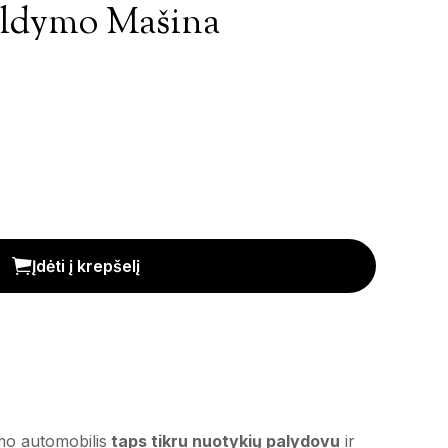
aldymo Mašina
mphibious' kiekis
Įdėti į krepšelį
ymo automobilis
taps tikru nuotykių palydovu
ir