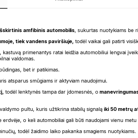
šskirtinis amfibinis automobilis
, sukurtas nuotykiams be r
umoje, tiek vandens paviršiuje,
todėl vaikai gali patirti vis
, kastuvą primenantys ratai leidžia automobiliui lengvai įvei
 pilnai valdomas.
pūdingas, bet ir patikimas.
uris atsparus smūgiams ir aktyviam naudojimui.
į,
todėl lenktynės tampa dar įdomesnės, o
manevringuma
ldymo pultu, kuris užtikrina stabilų signalą
iki 50 metrų 
ėje erdvėje, o keli automobiliai gali būti naudojami vienu metu 
 minučių, todėl žaidimo laiko pakanka smagiems nuotykiams.