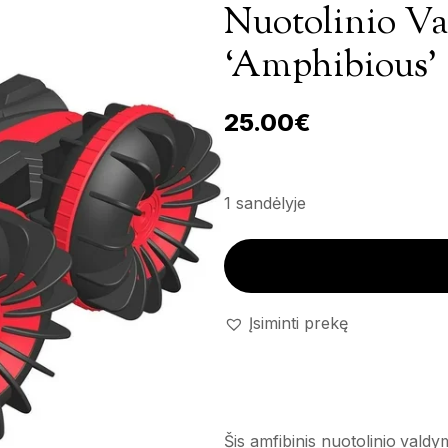
Nuotolinio V
‘Amphibious’
25.00
€
1 sandėlyje
Nuotolinio valdymo mašina 'A
Įsiminti prekę
Šis amfibinis nuotolinio vald