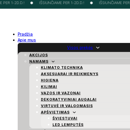
PER 1-2D.D.!
IŠSIUNČIAME PER 1-2D.D.!
IŠSIUNČIAME PER 1
Pradžia
Apie mus
Visos prekės
AKCIJOS
NAMAMS
KLIMATO TECHNIKA
AKSESUARAI IR REIKMENYS
HIGIENA
KILIMAI
VAZOS IR VAZONAI
DEKORATYVINIAI AUGALAI
VIRTUVĖ IR VALGOMASIS
APŠVIETIMAS
ŠVIESTUVAI
LED LEMPUTĖS