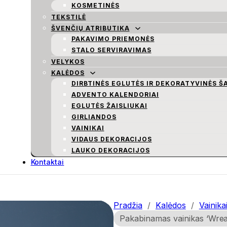
KOSMETINĖS
TEKSTILĖ
ŠVENČIŲ ATRIBUTIKA
PAKAVIMO PRIEMONĖS
STALO SERVIRAVIMAS
VELYKOS
KALĖDOS
DIRBTINĖS EGLUTĖS IR DEKORATYVINĖS Š
ADVENTO KALENDORIAI
EGLUTĖS ŽAISLIUKAI
GIRLIANDOS
VAINIKAI
VIDAUS DEKORACIJOS
LAUKO DEKORACIJOS
Kontaktai
Pradžia
/
Kalėdos
/
Vainika
Pakabinamas vainikas ‘Wre