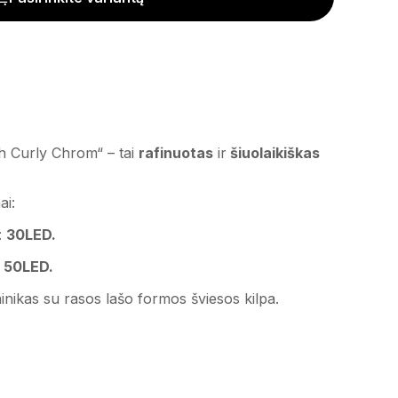
h Curly Chrom“ – tai
rafinuotas
ir
šiuolaikiškas
ai:
i:
30LED.
:
50LED.
inikas su rasos lašo formos šviesos kilpa.