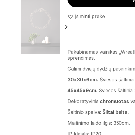
Įsiminti prekę
Pakabinamas vainikas „Wreat
sprendimas.
Galimi dviejų dydžių pasirinkim
30x30x6cm.
Šviesos šaltinia
45x45x9cm.
Šviesos šaltiniai
Dekoratyvinis
chromuotas
va
Šaltinio spalva:
Šiltai balta.
Maitinimo laido ilgis: 350cm.
IP klasės: IP20.