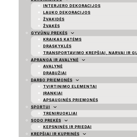
INTERJERO DEKORACIJOS
LAUKO DEKORACIJOS
ŽVAKIDĖS
ŽVAKĖS
GYVŪNŲ PREKĖS
KRAIKAS KATĖMS
DRASKYKLĖS
TRANSPORTAVIMO KREPŠIAI, NARVAI IR G
APRANGA IR AVALYNĖ
AVALYNĖ
DRABUŽIAI
DARBO PRIEMONĖS
TVIRTINIMO ELEMENTAI
ĮRANKIAI
APSAUGINĖS PRIEMONĖS
SPORTUI
TRENIRUOKLIAI
SODO PREKĖS
KEPSNINĖS IR PRIEDAI
KREPŠIAI IR KUPRINĖS