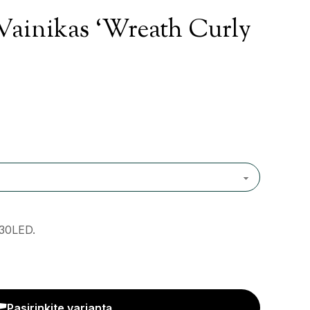
Vainikas ‘Wreath Curly
 30LED.
 Curly Chrom' kiekis
Pasirinkite variantą