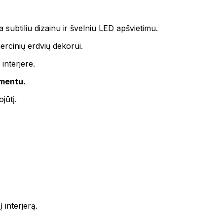
ia subtiliu dizainu ir švelniu LED apšvietimu.
cinių erdvių dekorui.
interjere.
ementu.
jūtį.
į interjerą.