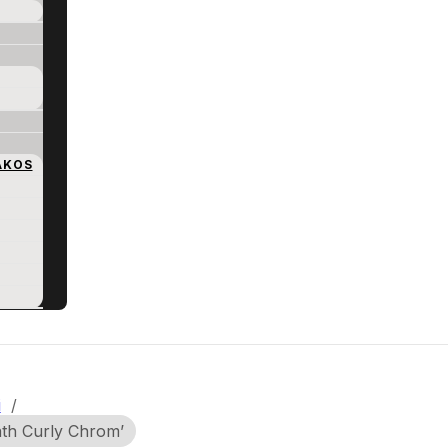
AKOS
i
/
ath Curly Chrom’