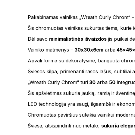
Pakabinamas vainikas „Wreath Curly Chrom“ – 
Šis chromuotas vainikas sukurtas tiems, kurie 
Dėl savo
minimalistinės išvaizdos
jis puikiai 
Vainiko matmenys –
30x30x6cm
arba
45×45
Apvali forma su dekoratyvine, banguota chromuo
Šviesos kilpa, primenanti rasos lašus, subtiliai 
„Wreath Curly Chrom“ turi
30
arba
50
integruot
Šis apšvietimas sukuria jaukią, ramią ir šventin
LED technologija yra saugi, ilgaamžė ir ekonom
Chromuotas paviršius suteikia vainikui modernum
Šviesa, atsispindinti nuo metalo,
sukuria elega