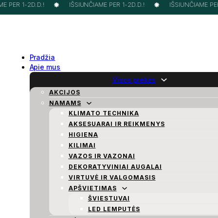
 PER 1-2D.D.!
IŠSIUNČIAME PER 1-2D.D.!
IŠSIUNČIAME PER 
Pradžia
Apie mus
Visos prekės
AKCIJOS
NAMAMS
KLIMATO TECHNIKA
AKSESUARAI IR REIKMENYS
HIGIENA
KILIMAI
VAZOS IR VAZONAI
DEKORATYVINIAI AUGALAI
VIRTUVĖ IR VALGOMASIS
APŠVIETIMAS
ŠVIESTUVAI
LED LEMPUTĖS