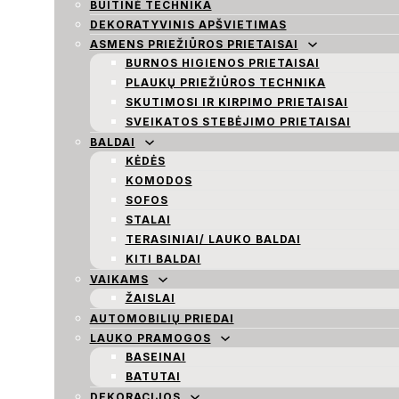
BUITINĖ TECHNIKA
DEKORATYVINIS APŠVIETIMAS
ASMENS PRIEŽIŪROS PRIETAISAI
BURNOS HIGIENOS PRIETAISAI
PLAUKŲ PRIEŽIŪROS TECHNIKA
SKUTIMOSI IR KIRPIMO PRIETAISAI
SVEIKATOS STEBĖJIMO PRIETAISAI
BALDAI
KĖDĖS
KOMODOS
SOFOS
STALAI
TERASINIAI/ LAUKO BALDAI
KITI BALDAI
VAIKAMS
ŽAISLAI
AUTOMOBILIŲ PRIEDAI
LAUKO PRAMOGOS
BASEINAI
BATUTAI
DEKORACIJOS