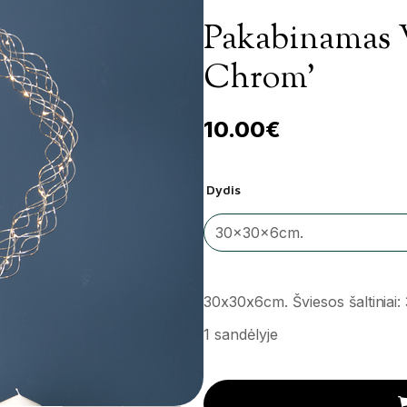
Pakabinamas 
Chrom’
10.00
€
Dydis
30x30x6cm. Šviesos šaltiniai:
1 sandėlyje
Pakabinamas vainikas 'Wreath