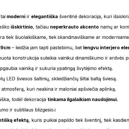
tai
moderni
ir
elegantiška
šventinė dekoracija, kuri išsiskir
ieško
išskirtinio
, tačiau
neperkrauto akcento
namų ar komer
dera tiek šiuolaikiškame, tiek skandinaviškame ar moderniame 
×9cm
– leidžia jam tapti pastebimu, bet
lengvu interjero el
ta konstrukcija suteikia vainikui dinamiškumo ir erdvės po
apgaubia vainiką ir sukuria ypatingą švytėjimo efektą.
ų LED šviesos šaltinių, skleidžiančių šiltai baltą šviesą.
ę atmosferą, kuri neakina ir maloniai apšviečia aplinką.
iška, todėl dekoracija
tinkama ilgalaikiam naudojimui.
o ir subtilaus blizgesio.i
ntišką efektą
, kuris puikiai papildo tiek šventinį, tiek kasdien