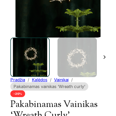
Pradžia
/
Kalėdos
/
Vainikai
/
Pakabinamas vainikas ‘Wreath curly’
-20%
Pakabinamas Vainikas
‘Wreath Curly’