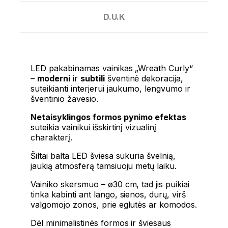
D.U.K
LED pakabinamas vainikas „Wreath Curly“
–
moderni
ir
subtili
šventinė dekoracija,
suteikianti interjerui jaukumo, lengvumo ir
šventinio žavesio.
Netaisyklingos formos pynimo efektas
suteikia vainikui išskirtinį vizualinį
charakterį.
Šiltai balta LED šviesa sukuria švelnią,
jaukią atmosferą tamsiuoju metų laiku.
Vainiko skersmuo – ø30 cm, tad jis puikiai
tinka kabinti ant lango, sienos, durų, virš
valgomojo zonos, prie eglutės ar komodos.
Dėl minimalistinės formos ir šviesaus