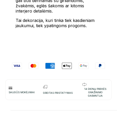
gali būti derinamas su girliandomis,
žvakėmis, eglės šakomis ar kitomis
interjero detalėmis.
Tai dekoracija, kuri tinka tiek kasdieniam
jaukumui, tiek ypatingoms progoms.
14 DIENŲ PREKĖS
SAUGŪS MOKĖJIMAI
GRAŽINIMO
GREITAS PRISTATYMAS
GARANTIJA