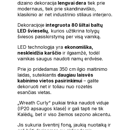
dizaino dekoracija
lengvai dera
tiek prie
modernaus, tiek prie skandinaviško,
klasikinio ar net industrinio stiliaus interjero.
Dekoracijoje
integruota 80 šiltai baltų
LED švieselių
, kurios užtikrina tolygų
šviesos pasiskirstymą per visą vainiką.
LED technologija yra
ekonomiška,
neskleidžia karščio
ir ilgaamžė, todėl
vainikas saugus naudoti namų erdvėse.
Prie jo pridedamas 350 cm ilgio maitinimo
laidas, suteikiantis
daugiau laisvės
kabinimo vietos pasirinkimui
– galite
dekoruoti net ir toliau nuo rozetės
esančias vietas.
„Wreath Curly“ puikiai tinka naudoti viduje
(IP20 apsaugos klasė) ir gali tapti ne tik
Kalėdų, bet ir viso žiemos sezono akcentu.
Jis sukuria šventinį foną, jaukią nuotaiką ir