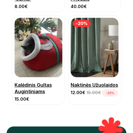
8.00
€
40.00
€
-20%
-20%
Kalėdinis Gultas
Naktinės Užuolaidos
Augintiniams
12.00
€
15.00
€
-20%
15.00
€