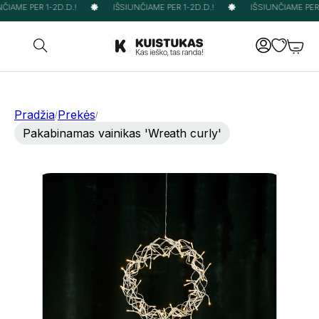
IAME PER 1-2D.D.!
IŠSIUNČIAME PER 1-2D.D.!
IŠSIUNČIAME PER 1
Pradžia
Prekės
/
/
Pakabinamas vainikas 'Wreath curly'