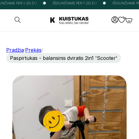
NČIAME PER 1-2D.D.!
IŠSIUNČIAME PER 1-2D.D.!
IŠSIUNČIAME PER
Pradžia
Prekės
/
/
Paspirtukas - balansinis dviratis 2in1 'Scooter'