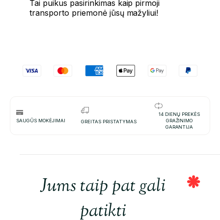
Tai
puikus
pasirinkimas
kaip
pirmoji
transporto
priemonė
jūsų
mažyliui!
14 DIENŲ PREKĖS
SAUGŪS MOKĖJIMAI
GRAŽINIMO
GREITAS PRISTATYMAS
GARANTIJA
Jums taip pat gali
patikti