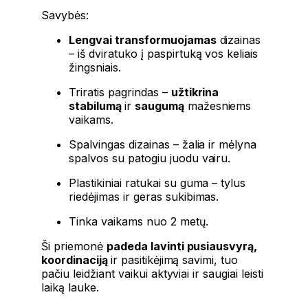
Savybės:
Lengvai
transformuojamas
dizainas
–
iš
dviratuko
į
paspirtuką
vos
keliais
žingsniais.
Triratis
pagrindas
–
užtikrina
stabilumą
ir
saugumą
mažesniems
vaikams.
Spalvingas
dizainas
–
žalia
ir
mėlyna
spalvos
su
patogiu
juodu
vairu.
Plastikiniai
ratukai
su
guma
–
tylus
riedėjimas
ir
geras
sukibimas.
Tinka
vaikams
nuo
2
metų.
Ši
priemonė
padeda
lavinti
pusiausvyrą,
koordinaciją
ir
pasitikėjimą
savimi
,
tuo
pačiu
leidžiant
vaikui
aktyviai
ir
saugiai
leisti
laiką
lauke.