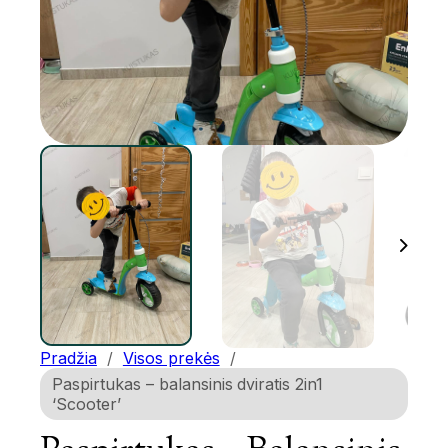
Pradžia
/
Visos prekės
/
Paspirtukas – balansinis dviratis 2in1
‘Scooter’