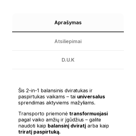
Aprašymas
Atsiliepimai
D.U.K
Šis
2-
in-
1
balansinis
dviratukas
ir
paspirtukas
vaikams
–
tai
universalus
sprendimas
aktyviems
mažyliams.
Transporto
priemonė
transformuojasi
pagal
vaiko
amžių
ir
įgūdžius –
galite
naudoti
kaip
balansinį
dviratį
arba
kaip
triratį
paspirtuką.