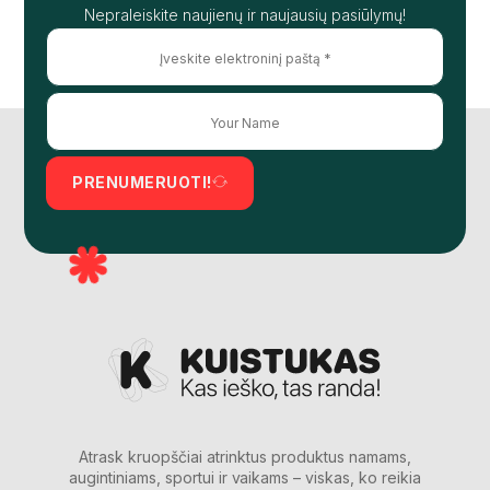
Nepraleiskite naujienų ir naujausių pasiūlymų!
PRENUMERUOTI!
Atrask kruopščiai atrinktus produktus namams,
augintiniams, sportui ir vaikams – viskas, ko reikia