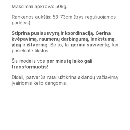
Maksimali apkrova: 50kg.
Rankenos aukštis: 53-73cm (trys reguliuojamos
padėtys)
Stiprina pusiausvyrą ir koordinaciją. Gerina
kvėpavimą, raumenų darbingumą, lankstumą,
jėgą ir ištvermę.
Be to, tai
gerina savivertę
, kai
pasiekiate tikslus.
Šis modelis vos
per minutę laiko gali
transformuotis
!
Dideli, patvarūs ratai užtikrina sklandų važiavimą
įvairiomis kelio dangomis.