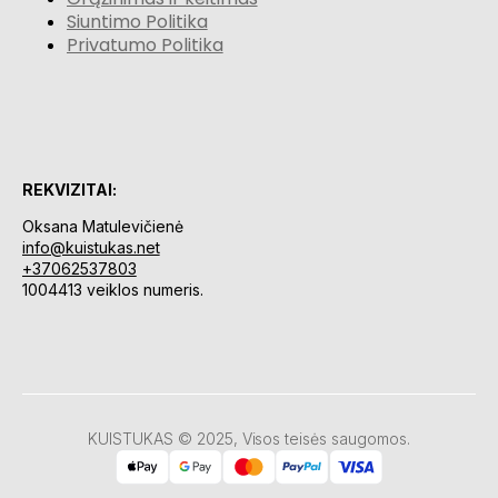
Siuntimo Politika
Privatumo Politika
REKVIZITAI:
Oksana Matulevičienė
info@kuistukas.net
+37062537803
1004413 veiklos numeris.
KUISTUKAS © 2025, Visos teisės saugomos.